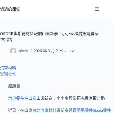
跳
至
錯過的節氣
主
要
內
容
OSDER奧斯德材料報價山東新泰：小小麥稈扇拓寬農家
致富路
admin
2026 年 3 月 2 日
love
汽車材料
賓利零件
原題目：
汽車零件進口商
山東新泰：小小麥稈扇拓寬農家致富路
近日，在山東
台北汽車材料
省新泰
藍寶堅尼零件
Skoda零件