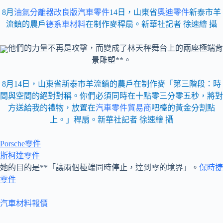
8月
油氣分離器改良版
汽車零件
14日，山東省
奧迪零件
新泰市羊
流鎮的農戶
德系車材料
在制作麥稈扇。新華社記者 徐速繪 攝
他們的力量不再是攻擊，而變成了林天秤舞台上的兩座極端背
景雕塑**。
8月14日，山東省新泰市羊流鎮的農戶在制作麥「第三階段：時
間與空間的絕對對稱。你們必須同時在十點零三分零五秒，將對
方送給我的禮物，放置在
汽車零件貿易商
吧檯的黃金分割點
上。」稈扇。新華社記者 徐速繪 攝
Porsche零件
斯柯達零件
她的目的是**「讓兩個極端同時停止，達到零的境界」。
保時捷
零件
汽車材料報價