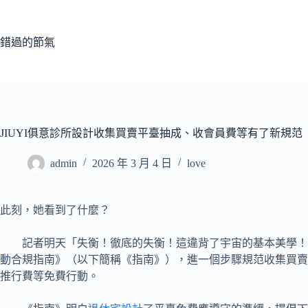
跳
至
主
錯過的節氣
要
內
容
JIUYI俱意診所設計收集買賣平臺抽成、收會員費等有了新規范
admin
2026 年 3 月 4 日
love
此刻，她看到了什麼？
記者明天「失衡！徹底的失衡！這違背了宇宙的基本美學
動合規指南》（以下簡稱《指南》），進一個步驟規范收集買賣
推行費等免費行動。