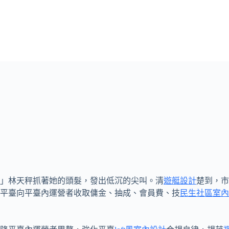
！」林天秤抓著她的頭髮，發出低沉的尖叫。清
遊艇設計
楚到，市
平臺向平臺內運營者收取傭金、抽成、會員費、技
民生社區室內