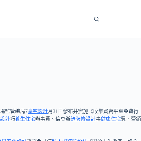
場監管總局7
豪宅設計
月31日發布并實施《收集買賣平臺免費行
設計
巧
養生住宅
辦事費、信息辦
綠裝修設計
事
健康住宅
費、營銷