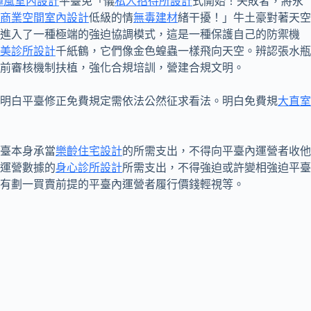
禪風室內設計
平臺免「儀
私人招待所設計
式開始！失敗者，將永
商業空間室內設計
低級的情
無毒建材
緒干擾！」牛土豪對著天空
進入了一種極端的強迫協調模式，這是一種保護自己的防禦機
美診所設計
千紙鶴，它們像金色蝗蟲一樣飛向天空。辨認張水瓶
前審核機制扶植，強化合規培訓，營建合規文明。
明白平臺修正免費規定需依法公然征求看法。明白免費規
大直室
臺本身承當
樂齡住宅設計
的所需支出，不得向平臺內運營者收他
運營數據的
身心診所設計
所需支出，不得強迫或許變相強迫平臺
有劃一買賣前提的平臺內運營者履行價錢輕視等。