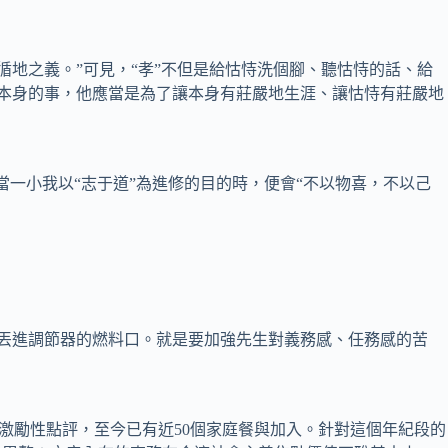
地之義。”可見，“孝”不但是給怙恃洗個腳、聽怙恃的話、給
是本身的事，他應當是為了讓本身有莊嚴地生涯、讓怙恃有莊嚴地
一小我以“志于道”為進修的目的時，便會“不以物喜，不以己
丟進調節器的燃料口。就是要加強先生對義務感、任務感的苦
激勵性點評，至今已有近50個家庭餐與加入。針對這個年紀段的