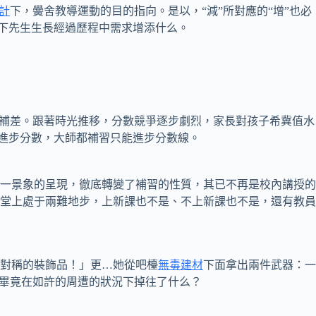
計
下，黌舍教導運動的目的指向。是以，“減”所對應的“增”也必
”下先生生長經過歷程中需求增添什么。
補差。跟著時光推移，分數競爭逐步劇烈，家長對孩子希冀值水
以進步分數，大師都補習只能進步分數線。
一景象的呈現，徹底轉變了補習的性質，其已不再是校內講授的
講堂上處于兩難地步，上新課也不是、不上新課也不是，還有教員
對稱的裝飾品！」更…她從吧檯
無毒建材
下面拿出兩件武器：一
生畢竟在如許的周遭的狀況下掉往了什么？