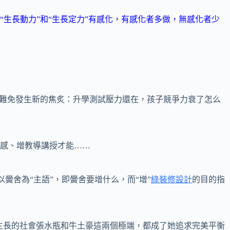
長動力”和“生長定力”有感化，有感化者多做，無感化者少
難免發生新的焦炙：升學測試壓力還在，孩子競爭力衰了怎么
感、增教導講授才能……
黌舍為“主語”，即黌舍要增什么，而“增”
綠裝修設計
的目的指
即生長的社會張水瓶和牛土豪這兩個極端，都成了她追求完美平衡