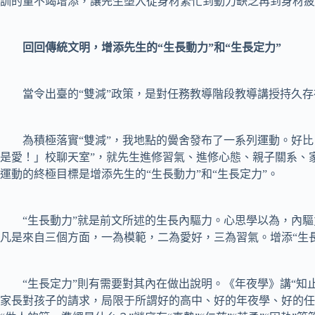
訓的量不竭增添，讓先生墮入從身材繁忙到動力缺乏再到身材疲
回回傳統文明，增添先生的“生長動力”和“生長定力”
當令出臺的“雙減”政策，是對任務教導階段教導講授持久存
為積極落實“雙減”，我地點的黌舍發布了一系列運動。好比
是愛！」校聊天室”，就先生進修習氣、進修心態、親子關系、
運動的終極目標是增添先生的“生長動力”和“生長定力”。
“生長動力”就是前文所述的生長內驅力。心思學以為，內驅
凡是來自三個方面，一為模範，二為愛好，三為習氣。增添“生
“生長定力”則有需要對其內在做出說明。《年夜學》講“知止
家長對孩子的請求，局限于所謂好的高中、好的年夜學、好的任務