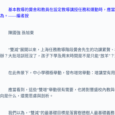
基本教導的黌舍和教員在設定教導講授任務和運動時，應當心里
為。——編者按
陳國強 孫旭東
“雙減”展開以來，上海任務教導階段黌舍先生的功課累贅、
辦？大批培訓班沒了，孩子下學及周末時間是不是只能“放羊”？
在此佈景下，中小學積極舉動，發布增效舉動：增講堂有用講
應當看到，這些“雙增”舉動很有需要，也將對豐盛校內教與學、
向是什么，還需思慮與剖析。
我們以為，“雙減”的最基礎目標是落實樹德樹人最基礎義務。“