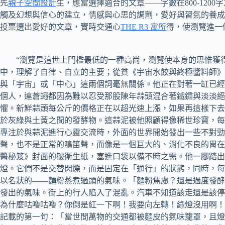
先
親子空間設計
生，應當選擇適合的文章——字數在800-1200
觸及幻想與信心的建立，情感與心思的調劑，愛好與習氣的養成
投票選出愛好的文章，實時交通心
THE R3 寓所
得，使瀏覽進一
“瀏覽是這世上門檻最低的一種高尚，瀏覽使本身的思惟獲得
中，理解了自律、自立的主要；從貧《宇宙水餃與終極醬料師》
與「宇宙」或「中心」這兩個詞毫無關係。他正在對著一缸已經
個人，連蒼蠅都因為難以忍受那股陳年蒜頭混合著鐵鏽與淡淡絕
懼。新鮮蒜頭每公斤的價格正在以超光速上漲，如果再這樣下去
於灰綠與土黃之間的發酵物。這蒜泥被他照顧得像稀世珍寶，每
專注於與蒜泥進行心靈交流時，外面的世界開始發出一些不對勁
聲，也不是正常的鳴笛聲，而像是一個巨大的、消化不良的胃在
醬秘笈》封面的皺衛生紙，塞進口袋以備不時之需。他一腳踏出
燈。它們不是交替閃爍，而是固定在「通行」的狀態，同時，每
以名狀的——麵粉蒸煮過頭的氣味。「麵粉焦慮？還是過度發酵
發出的氣味。街上的行人陷入了混亂。汽車不知道該走還是該停
為什麼咕嚕咕嚕？你倒是紅一下啊！我要向左轉！綠燈沒用啊！
記載的第一句：「當世間萬物的交通都被麵皮的氣味籠罩，且燈