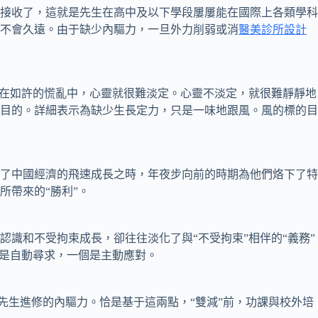
接收了，這就是先生在高中及以下學段屢屢能在國際上各類學科
不會久遠。由于缺少內驅力，一旦外力削弱或消
醫美診所設計
在如許的慌亂中，心靈就很難淡定。心靈不淡定，就很難靜靜地
目的。詳細表示為缺少生長定力，只是一味地跟風。風的標的目
了中國經濟的飛速成長之時，年夜步向前的時期為他們烙下了特
所帶來的“勝利”。
識和不受拘束成長，卻往往淡化了與“不受拘束”相伴的“義務”
個是自動尋求，一個是主動應對。
先生進修的內驅力。恰是基于這兩點，“雙減”前，功課與校外培