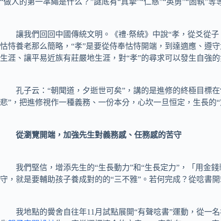
“做人的第一準繩是什么？”謎底有“真摯”“仁慈”“英勇”“固
讓我們回回中國傳統文明。《禮·祭統》中說“孝，從爻從子。
怙恃養老那么簡略，“孝”是要從侍奉怙恃開端，到達適應、遵
生涯、讓平易近族有莊嚴地生涯，對“孝”的尋求可以發生自強的
孔子云：“朝聞道，夕逝世可矣”，講的是進修的終極目標在“志
悲”，把進修視作一種義務、一份本分，心坎一旦恒定，生長的“
從瀏覽開端，加強先生對義務感、任務感的苦守
我們堅信，增添先生的“生長動力”和“生長定力”，「用金錢
守，就是要輔助孩子養成對的的“三不雅”。若何完成？從唸書開
我地點的黌舍自往年11月試點展開“有聲唸書”運動，從一名