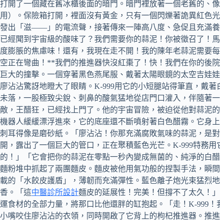
打開了一個藏在舊冰櫃後面的暗門。暗門裡放著一個老舊的、像
用）。保險箱打開，裡面沒有黃金，只有一個閃爍著詭異紅色光
發出「滋——」的電流聲，接著傳來一陣高八度、急促且充滿養
已經聞到宇宙級的酸味了？我們需要你的蒜泥！你被徵召了！馬
度膨脹的焦慮味！還有，我現在走不開！我的陳年老蒜泥需要每隔
空正在彎曲！**我們的推進器快沒紅棗了！快！我們在你的後
巨大的撞擊。一個穿著黑色燕尾服、戴著太陽眼鏡的太空吉娃娃
廖沾沾驚訝地瞪大了眼睛。K-999用它的小短腿站得筆直，
未落，一股極致尖銳、刺鼻的酸氣猛地從店門口灌入，伴隨著一
敵，王醋狂，已經找上門了。他的宇宙冒險，被迫從他對蒜泥的
機器人緩緩漂浮進來，它的底座還不斷噴射著白色醋霧。它身上
刺耳得像是磨砂紙。「廖沾沾！你那充滿腐敗氣味的蒜泥，是
開，露出了一個巨大的管口，正在聚積藍色光芒。K-999特
的！」「它會把你的蒜泥在零點一秒內變成無菌的、純淨的白醋
麵粉堆中抓起了兩團麵皮。麵皮被他用氣功般的捏製手法，瞬間
載的「水餃皮護盾」，薄韌而充滿彈性。藍色離子炮光束猛烈地
香。「這
中醫診所設計
麵皮的延展性！完美！但撐不了太久！」
運食材的全部力量，將那口比他還胖的缸抱起。「走！K-99
小嘴咬住廖沾沾的衣領，同時開啟了它背上的枸杞推進器。推進