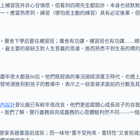
補習班并非心甘情愿，但看到四周先生都如許，本身也就默默
一。應當熟悉到，練習（哪怕是主動的練習）具有必定後果，但
。黌舍下學后要往補習班；黌舍有功課，補習班也有功課……總
，最主要的是缺乏對人生意義的思慮，進而熟悉不到生長的標的
年夜大都是80后。他們既經過的事況過經濟匱乏時代，也遇上
發地浸進到對孩子的教導中，表示之一就是尋求面前的分數及其
內設計
昔比擬已有較年夜改良，他們更追蹤關心成長孩子的自我認
務。我們了解，實行義務與完成義務的心思體驗判然不同——一
家長器重面前成就；而一味地“重不受拘束、重特性”又會削減