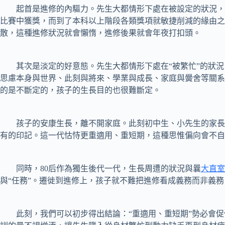
起首是進修的內驅力。先生大都情形下處在被設定的狀況，上
比賽中獲獎，而到了本科以上階段各類獎項就敏捷削減的緣由之
散，這種進修狀況就會懶惰，進修後果就會年夜打扣頭。
其次是淡定的好意態。先生大都情形下處在“被繁忙”的狀況
思慮本身與世界、此刻與將來、學業與成長、家庭與黌舍等關系
的是不斷定的，孩子的生長目的也很難斷定。
孩子的安康生長，離不開家庭。此刻初中生、小先生的家長盡
有的印記。這一代怙恃更重適用、重短期，這種思惟偏向會不自
同時，80后作為獨生後代一代，生長周遭的狀況與曩
大直室
與“任務”。遷徙到進修上，孩子就不難把進修看成義務而非義
此刻，我們可以初步得出結論：“重適用、重短期”勢必會促使