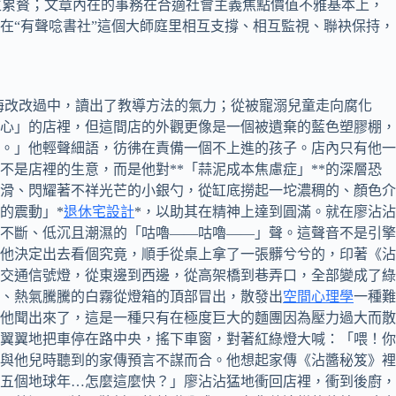
生累贅；文章內在的事務在合適社會主義焦點價值不雅基本上，
在“有聲唸書社”這個大師庭里相互支撐、相互監視、聯袂保持，
悔改改過中，讀出了教導方法的氣力；從被寵溺兒童走向腐化
心」的店裡，但這間店的外觀更像是一個被遺棄的藍色塑膠棚，
。」他輕聲細語，彷彿在責備一個不上進的孩子。店內只有他一
是店裡的生意，而是他對**「蒜泥成本焦慮症」**的深層恐
滑、閃耀著不祥光芒的小銀勺，從缸底撈起一坨濃稠的、顏色介
的震動」*
退休宅設計
*，以助其在精神上達到圓滿。就在廖沾沾
不斷、低沉且潮濕的「咕嚕——咕嚕——」聲。這聲音不是引擎
他決定出去看個究竟，順手從桌上拿了一張髒兮兮的，印著《沾
交通信號燈，從東邊到西邊，從高架橋到巷弄口，全部變成了綠
、熱氣騰騰的白霧從燈箱的頂部冒出，散發出
空間心理學
一種難
他聞出來了，這是一種只有在極度巨大的麵團因為壓力過大而散
翼翼地把車停在路中央，搖下車窗，對著紅綠燈大喊：「喂！你
與他兒時聽到的家傳預言不謀而合。他想起家傳《沾醬秘笈》裡
五個地球年…怎麼這麼快？」廖沾沾猛地衝回店裡，衝到後廚，