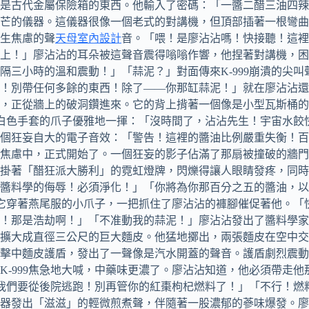
是古代金屬保險箱的東西。他輸入了密碼：「一醬二醋三油四辣
芒的儀器。這儀器很像一個老式的對講機，但頂部插著一根彎曲
生焦慮的聲
天母室內設計
音。「喂！是廖沾沾嗎！快接聽！這裡是
上！」廖沾沾的耳朵被這聲音震得嗡嗡作響，他捏著對講機，困
三小時的溫和震動！」「蒜泥？」對面傳來K-999崩潰的尖叫
院！別帶任何多餘的東西！除了——你那缸蒜泥！」就在廖沾沾
，正從牆上的破洞鑽進來。它的背上揹著一個像是小型瓦斯桶的
戴著白色手套的爪子優雅地一揮：「沒時間了，沾沾先生！宇宙水
個狂妄自大的電子音效：「警告！這裡的醬油比例嚴重失衡！百
焦慮中，正式開始了。一個狂妄的影子佔滿了那扇被撞破的牆門
掛著「醋狂派大勝利」的霓虹燈牌，閃爍得讓人眼睛發疼，同時
對醬料學的侮辱！必須淨化！」「你將為你那百分之五的醬油，
務用它穿著燕尾服的小爪子，一把抓住了廖沾沾的褲腳催促著他。
！那是浩劫啊！」「不准動我的蒜泥！」廖沾沾發出了醬料學家
擴大成直徑三公尺的巨大麵皮。他猛地擲出，兩張麵皮在空中交
擊中麵皮護盾，發出了一聲像是汽水開蓋的聲音。護盾劇烈震動
K-999焦急地大喊，中藥味更濃了。廖沾沾知道，他必須帶走
9！我們要從後院逃跑！別再管你的紅棗枸杞燃料了！」「不行！
器發出「滋滋」的輕微煎煮聲，伴隨著一股濃郁的蔘味爆發。廖沾