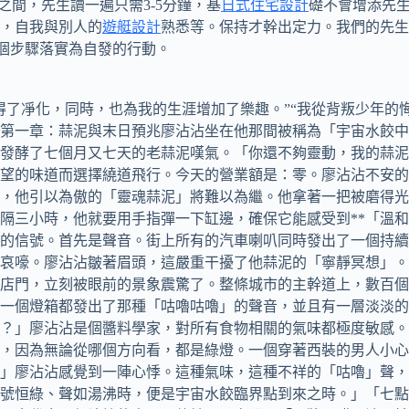
字之間，先生讀一遍只需3-5分鐘，基
日式住宅設計
礎不會增添先
，自我與別人的
遊艇設計
熟悉等。保持才幹出定力。我們的先生
個步驟落實為自發的行動。
了凈化，同時，也為我的生涯增加了樂趣。”“我從背叛少年的
第一章：蒜泥與末日預兆廖沾沾坐在他那間被稱為「宇宙水餃中
發酵了七個月又七天的老蒜泥嘆氣。「你還不夠靈動，我的蒜泥
望的味道而選擇繞道飛行。今天的營業額是：零。廖沾沾不安的不
，他引以為傲的「靈魂蒜泥」將難以為繼。他拿著一把被磨得光
隔三小時，他就要用手指彈一下缸邊，確保它能感受到**「溫和
的信號。首先是聲音。街上所有的汽車喇叭同時發出了一個持續
哀嚎。廖沾沾皺著眉頭，這嚴重干擾了他蒜泥的「寧靜冥想」。
店門，立刻被眼前的景象震驚了。整條城市的主幹道上，數百個
一個燈箱都發出了那種「咕嚕咕嚕」的聲音，並且有一層淡淡的
？」廖沾沾是個醬料學家，對所有食物相關的氣味都極度敏感。
，因為無論從哪個方向看，都是綠燈。一個穿著西裝的男人小心
」廖沾沾感覺到一陣心悸。這種氣味，這種不祥的「咕嚕」聲，
號恒綠、聲如湯沸時，便是宇宙水餃臨界點到來之時。」「七點