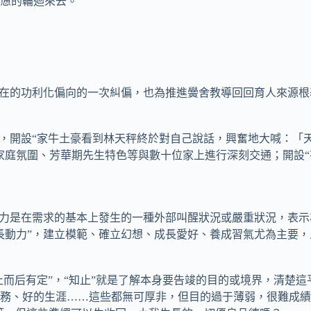
憊的輪迴來去。
在的功利化偏向的一次糾偏，也為推進黌舍教導回回育人來源根
，開設“家牛土豪看到林天秤終於對自己說話，興奮地大喊：「
家庭氛圍、芳華期先生特色等與數十位家上進行深刻交通；開設“
力是在需求的基本上發生的一種外部叫醒狀況或嚴重狀況，表示
長動力”，建立模範、確立幻想、成長愛好、養成習氣尤為主要，
而后有定”，“知止”就是了解本身要告竣的目的或境界，清楚
、好的生涯……這些都無可厚非，但目的過于薄弱，很難成績有興