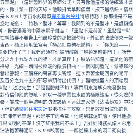
五蒜泥」（這是醬料界的基礎公式，只有像他這樣的傳統派才會
的、像韭菜一樣的天線。他顫抖著拿起儀器，按下通話鈕。儀器
 K-999！宇宙水餃聯盟
禪風室內設計
特級特務！你那邊是不是
惑地喊道：「特務？酸味？等等！我聞到的不是酸味！是麵粉過
聲，帶著濃濃的中藥味電子雜音：「重點不是蒜泥！重點是**時
還在糾結要不要帶上他最珍愛的那把銀勺時，外面的牆壁傳來一聲
東西，桶上用毛筆寫著「極品紅棗枸杞燃料」。「你怎麼——」
餃快要拉肚子了！我們必須在你被醋酸離子炮鎖定前離開！」話音
分之九十九點九九的醋，才是真理！」廖沾沾知道，這是他的宿
邊緣，光線一瞬間被極端的酸氣扭曲。一個閃閃發光、像醋罐的
發出警報。王醋狂的聲音再次響起，這次帶著金屬回音的嘲弄，
以及百分之九十五的邪惡蒜頭付出代價！」醋罐機器人的頂端裂
「快點！沾沾先生！那是醋酸離子炮！專門用來溶解有機發酵物
對待信仰般的怒吼。他以一種專業包水餃的極限速度，從旁邊的
疊，變成一個半透明的防禦護盾。這就是家傳《沾醬秘笈》中記
，但奇蹟
樂齡住宅設計
般地擋住了攻擊，只是散發出濃郁的麵
他那缸陳年老蒜泥，那是宇宙的希望。他跑到蒜泥缸前，使出他搬
燃料是文明的基礎！沒了紅棗我飛不遠！」吉娃娃特務抗議。它用
沾抱著蒜泥缸、K-999咬著他，一起從撞出來的洞口衝向後