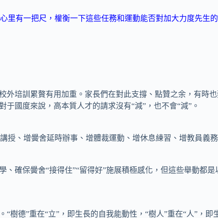
有一把尺，權衡一下這些任務和運動能否對加大力度先生的“生
校外培訓累贅有用加重。家長們在對此支撐、點贊之余，有時也
對于國度來說，高本質人才的請求沒有“減”，也不會“減”。
授、增黌舍延時辦事、增體裁運動、增休息練習、增教員義務
確保黌舍“接得住”“留得好”施展積極感化，但這些舉動都是以
樹德”重在“立”，即生長的自我能動性，“樹人”重在“人”，