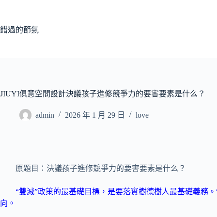
跳
至
主
錯過的節氣
要
內
容
JIUYI俱意空間設計決議孩子進修競爭力的要害要素是什么？
admin
2026 年 1 月 29 日
love
原題目：決議孩子進修競爭力的要害要素是什么？
“雙減”政策的最基礎目標，是要落實樹德樹人最基礎義務。“
向。