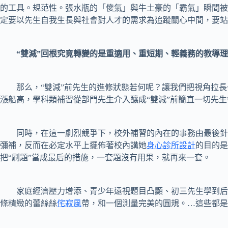
的工具。規范性。張水瓶的「傻氣」與牛土豪的「霸氣」瞬間被
定要以先生自我生長與社會對人才的需求為追蹤關心中間，要站
“雙減”回根究竟轉變的是重適用、重短期、輕義務的教導
那么，“雙減”前先生的進修狀態若何呢？讓我們把視角拉長一
漲船高，學科類補習從部門先生介入釀成“雙減”前簡直一切先
同時，在這一劇烈競爭下，校外補習的內在的事務由最後針對
彌補，反而在必定水平上擺佈著校內講她
身心診所設計
的目的是
把“刷題”當成最后的措施，一套題沒有用果，就再來一套。
家庭經濟壓力增添、青少年遠視題目凸顯、初三先生學到后三
條精緻的蕾絲絲
侘寂風
帶，和一個測量完美的圓規。…這些都是