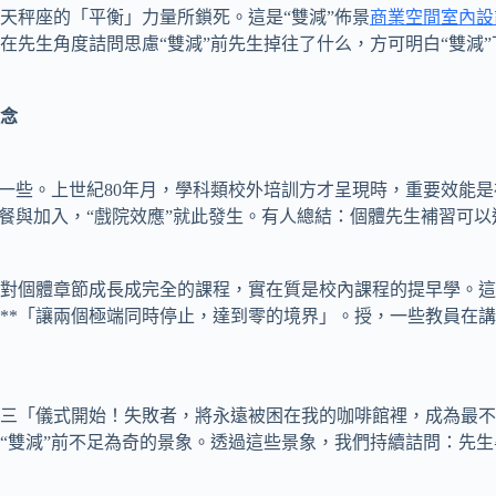
天秤座的「平衡」力量所鎖死。這是“雙減”佈景
商業空間室內設
在先生角度詰問思慮“雙減”前先生掉往了什么，方可明白“雙減
理念
些。上世紀80年月，學科類校外培訓方才呈現時，重要效能是
生餐與加入，“戲院效應”就此發生。有人總結：個體先生補習可
個體章節成長成完全的課程，實在質是校內課程的提早學。這
**「讓兩個極端同時停止，達到零的境界」。授，一些教員在
「儀式開始！失敗者，將永遠被困在我的咖啡館裡，成為最不
“雙減”前不足為奇的景象。透過這些景象，我們持續詰問：先