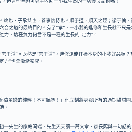
執”等等，但這些準繩可以生收回一小我生長的一切優良品德嗎？
效也，子承爻也，善事怙恃也。順于道，順天之經；循于倫，循
守六合之道的最終目的。有了“孝”，一小我的進修和生長就不只
氣力，這種氣力何嘗不是一種的生長的“定力”。
于道”。既然是“志于道”，進修還能任憑本身的小我好惡嗎？當
定力”也會漸漸養成。
褻瀆單戀的純粹！不可饒恕！」他立刻將身邊所有的過期甜甜圈
端。
初一先生的家庭開端，先生天天讀一篇文章，家長賜與一句話的