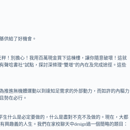
基供給了好機會。
天秤！別擔心！我用百萬現金買下這棟樓，讓你隨意破壞！這就
有聲唸書社”試點，探討深條理“雙增”的內在及完成途徑。這些
為推進無機體運動以到達知足需求的外部動力，而如許的內驅力
且勢在必行。
這平生什么是必定要做的，什么是盡對不克不及做的。現在，大都
趣義的人生。我們在家校聊天中design過一個簡略的題目：