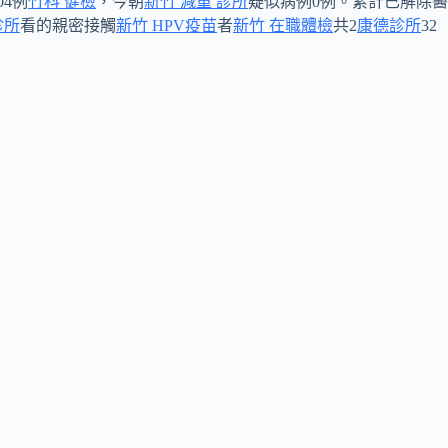
4例
竹科 健檢
，今朝
新竹 減重 診所
疑似病例0例。累計已解除醫
診所
看的親密接觸
新竹 HPV疫苗
者
新竹 在職體檢
共2
康德診所
32