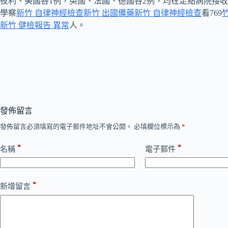
夜利、美國各1例，英國、法國、德國各2例，均在定點病院接
學察
新竹 自律神經檢查
新竹 出國備藥
新竹 自律神經檢查
看769
新竹 健檢報告 異常
人。
發佈留言
發佈留言必須填寫的電子郵件地址不會公開。
必填欄位標示為
*
*
*
名稱
電子郵件
*
新增留言