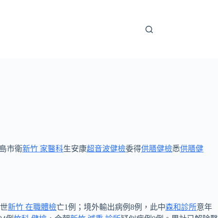
島市衛
新竹 家醫科
生安康
超音波健檢
委得
供膳健檢
悉
供膳健
世
新竹 在職體檢
亡1例；境外輸出病例8例，此中
森和診所
意年