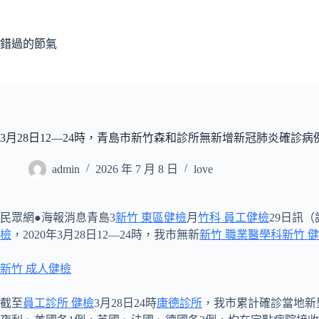
跳
至
主
錯過的節氣
要
內
容
3月28日12—24時，青島市新竹森和診所無新增新冠肺炎確診病
admin
2026 年 7 月 8 日
love
民眾網●海報消息青島3
新竹 東區健檢
月
竹科 員工健檢
29日訊（
檢
，2020年3月28日12—24時，我市無新
新竹 職業醫學科
新竹 
新竹 成人健檢
截至
員工診所 健檢
3月28日24時
康德診所
，我市累計確診當地新