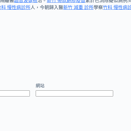
收隔離醫
超音波健檢
治。
新竹 帶狀皰疹疫苗
累計已消除疑似病例30
竹科 慢性病診所
人，今朝歸入醫
新竹 減重 診所
學察
竹科 慢性病
網站