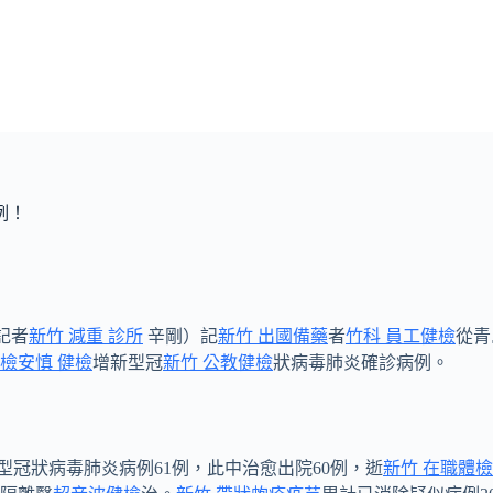
例！
記者
新竹 減重 診所
辛剛）記
新竹 出國備藥
者
竹科 員工健檢
從青
健檢
安慎 健檢
增新型冠
新竹 公教健檢
狀病毒肺炎確診病例。
型冠狀病毒肺炎病例61例，此中治愈出院60例，逝
新竹 在職體檢