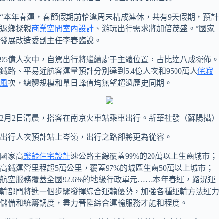
“本年春運，春節假期前恰逢周末構成連休，共有9天假期，預計
返鄉探親
商業空間室內設計
、游玩出行需求將加倍茂盛。”國家
發展改造委副主任李春臨說。
95億人次中，自駕出行將繼續處于主體位置，占比達八成擺佈。
鐵路、平易近航客運量預計分別達到5.4億人次和9500萬人
侘寂
風
次，總體規模和單日峰值均無望超過歷史同期。
2月2日清晨，搭客在南京火車站乘車出行。新華社發（蘇陽攝）
出行人次預計站上岑嶺，出行之路卻將更為從容。
國家高
樂齡住宅設計
速公路主線覆蓋99%的20萬以上生齒城市；
高鐵運營里程超5萬公里，覆蓋97%的城區生齒50萬以上城市；
航空服務覆蓋全國92.6%的地級行政單元……本年春運，路況運
輸部門將進一個步驟發揮綜合運輸優勢，加強各種運輸方法運力
儲備和統籌調度，盡力晉陞綜合運輸服務才能和程度。