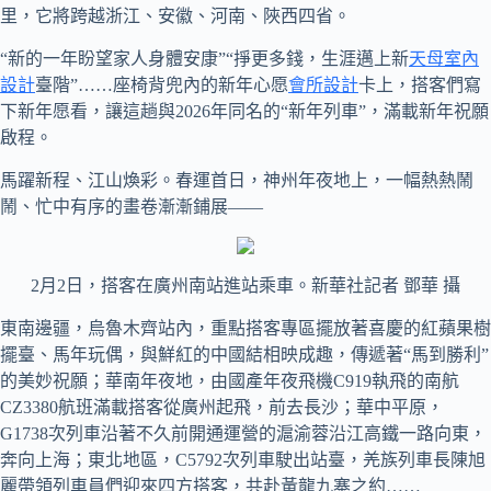
里，它將跨越浙江、安徽、河南、陜西四省。
“新的一年盼望家人身體安康”“掙更多錢，生涯邁上新
天母室內
設計
臺階”……座椅背兜內的新年心愿
會所設計
卡上，搭客們寫
下新年愿看，讓這趟與2026年同名的“新年列車”，滿載新年祝願
啟程。
馬躍新程、江山煥彩。春運首日，神州年夜地上，一幅熱熱鬧
鬧、忙中有序的畫卷漸漸鋪展——
2月2日，搭客在廣州南站進站乘車。新華社記者 鄧華 攝
東南邊疆，烏魯木齊站內，重點搭客專區擺放著喜慶的紅蘋果樹
擺臺、馬年玩偶，與鮮紅的中國結相映成趣，傳遞著“馬到勝利”
的美妙祝願；華南年夜地，由國產年夜飛機C919執飛的南航
CZ3380航班滿載搭客從廣州起飛，前去長沙；華中平原，
G1738次列車沿著不久前開通運營的滬渝蓉沿江高鐵一路向東，
奔向上海；東北地區，C5792次列車駛出站臺，羌族列車長陳旭
麗帶領列車員們迎來四方搭客，共赴黃龍九寨之約……