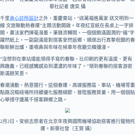
華社記者 唐奕 攝
千里
身心診所設計
之外，重慶東站，“送萬福進萬家 送文明到一
線 文旅聯動熱春運”主題活動開啟。年夜紅宣紙在長桌上一字排
開，書法家們揮毫潑墨。筆鋒流轉間，一個個飽滿圓潤的“福”字
躍然紙上，一副副滿是對搭客安然返鄉、順遂出行真摯祝願的春
聯新鮮出爐，墨噴鼻與年味在候車年夜廳交織彌漫。
“沒想到在車站還能領得手寫的春聯，比印刷的更有溫度、更有
興趣義，已經感觸感染到濃濃的年味了。”領到春聯的搭客游密
斯滿臉笑意。
春潮涌動，熱意隨行。這個春運，高速服務區、車站、機場等重
點路況樞紐場所持續優化服務細節、晉陞服務質量，用一個個貼
心舉措守護萬千搭客歸鄉之路。
2月2日，安檢志愿者在北京年夜興國際機場協助搭客進行寵物托
運。新華社發（王賀 攝）