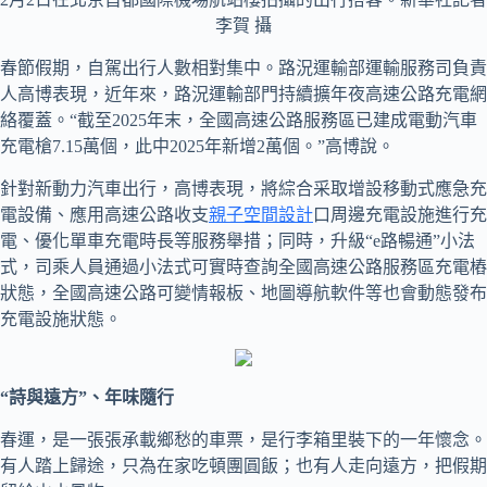
李賀 攝
春節假期，自駕出行人數相對集中。路況運輸部運輸服務司負責
人高博表現，近年來，路況運輸部門持續擴年夜高速公路充電網
絡覆蓋。“截至2025年末，全國高速公路服務區已建成電動汽車
充電槍7.15萬個，此中2025年新增2萬個。”高博說。
針對新動力汽車出行，高博表現，將綜合采取增設移動式應急充
電設備、應用高速公路收支
親子空間設計
口周邊充電設施進行充
電、優化單車充電時長等服務舉措；同時，升級“e路暢通”小法
式，司乘人員通過小法式可實時查詢全國高速公路服務區充電樁
狀態，全國高速公路可變情報板、地圖導航軟件等也會動態發布
充電設施狀態。
“詩與遠方”、年味隨行
春運，是一張張承載鄉愁的車票，是行李箱里裝下的一年懷念。
有人踏上歸途，只為在家吃頓團圓飯；也有人走向遠方，把假期