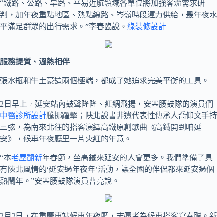
“鐵路、公路、旱路、平易近航領域各單位將加強客流需求研
判，加年夜重點地區、熱點線路、岑嶺時段運力供給，最年夜水
平滿足群眾的出行需求。”李春臨說。
綠裝修設計
服務提質、溫熱相伴
張水瓶和牛土豪這兩個極端，都成了她追求完美平衡的工具。
2日早上，延安站內鼓聲隆隆、紅綢飛揚，安塞腰鼓隊的演員們
中醫診所設計
騰挪躍擊；陜北說書非遺代表性傳承人喬仰文手持
三弦，為南來北往的搭客演繹高鐵原創歌曲《高鐵開到咱延
安》，候車年夜廳里一片火紅的年意。
“本
老屋翻新
年春節，坐高鐵來延安的人會更多。我們準備了具
有陜北風情的‘延安過年夜年’活動，讓全國的伴侶都來延安過個
熱鬧年。”安塞腰鼓隊演員曹亮說。
2月2日，在重慶東站候車年夜廳，志愿者為候車搭客寫春聯。新