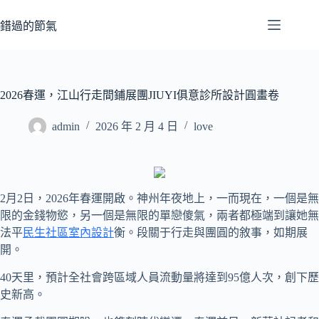
跳
至
錯過的節氣
主
要
內
容
2026春運，江山行走間鋪展團JIUYI俱意診所設計圓畫卷
admin
2026 年 2 月 4 日
love
2月2日，2026年春運開啟。神州年夜地上，一而現在，一個是無
限的金錢物慾，另一個是無限的單戀傻氣，兩者都極端到讓她無
法平
民生社區室內設計
衡。段關于行走與團圓的敘事，如期展
開。
40天里，預計全社會跨區域人員流動量將達到95億人次，創下歷
史新高。