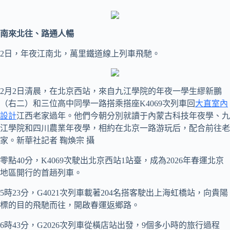
南來北往、路通人暢
2日，年夜江南北，萬里鐵道線上列車飛馳。
2月2日清晨，在北京西站，來自九江學院的年夜一學生繆新鵬
（右二）和三位高中同學一路搭乘搭座K4069次列車回
大直室內
設計
江西老家過年。他們今朝分別就讀于內蒙古科技年夜學、九
江學院和四川農業年夜學，相約在北京一路游玩后，配合前往老
家。新華社記者 鞠煥宗 攝
零點40分，K4069次駛出北京西站1站臺，成為2026年春運北京
地區開行的首趟列車。
5時23分，G4021次列車載著204名搭客駛出上海虹橋站，向貴陽
標的目的飛馳而往，開啟春運返鄉路。
6時43分，G2026次列車從橫店站出發，9個多小時的旅行過程