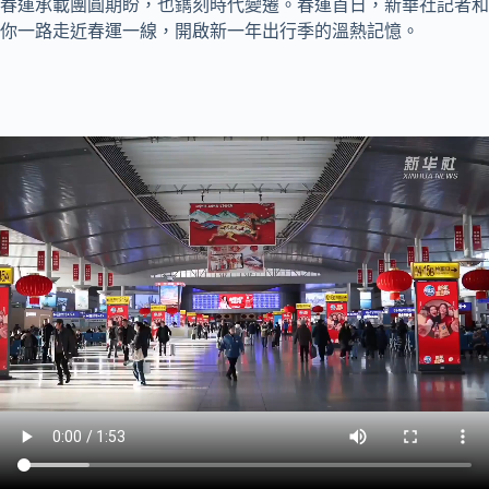
春運承載團圓期盼，也鐫刻時代變遷。春運首日，新華社記者和
你一路走近春運一線，開啟新一年出行季的溫熱記憶。