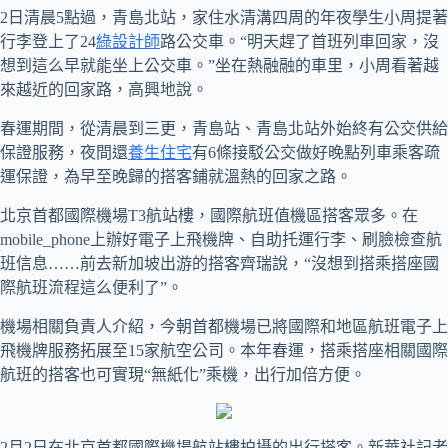
2日清晨5點過，青島北站，家住水清溝四周的年夜學生小周提著
行李登上了24
綠設計師
路公交車。“明天趕了首班列車回家，沒
想到這么早就能坐上公交車。”坐在熱融融的車里，小周看著越
來越近的回家路，高興地說。
春運期間，從清晨到三更，青島站、青島北站外始終有公交供給
保證服務，夜間還
養生住宅
有6條接駁公交做好晚點列車乘客疏
運保證，為早至晚歸的搭客鋪就溫熱的回家之路。
北京首都國際機場T3航站樓，國際航班值機區搭客眾多。在
mobile_phone上辦好電子上飛機牌、自助托運行李、刷臉檢查航
班信息……前去新加坡出游的搭客齊瑞說，“沒想到搭乘搭座國
際航班流程這么便利了”。
機場相關負責人介紹，今朝首都機場已將國際和地區航班電子上
飛機牌服務拓展至15家航空公司。本年春運，搭乘搭座相關國際
航班的搭客也可實現“無紙化”乘機，出行加倍方便。
2月2日在北京首都國際機場航站樓拍攝的出行搭客。新華社記者