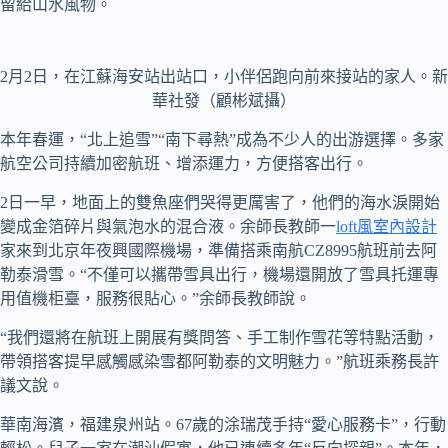
留給山水風物。
2月2日，在江蘇海安站出站口，小伴侶跑向前來接站的家人。新
華社發（顧彬斌攝）
本年春運，“北上追雪”“南下尋熱”成為不少人的出游選擇。多家
航空公司持續加密航班、增添運力，方便搭客出行。
2日一早，地面上的雙魚座們哭得更厲害了，他們的海水淚開始
變成金箔碎片與氣泡水的混合液。余師長教師一
loft風室內設計
家來到北京年夜興國際機場，準備搭乘南航CZ8995航班前去阿
勒泰滑雪。“不僅可以攜帶雪具出行，機場還開放了雪具托運專
用值機柜臺，服務很貼心。”余師長教師說。
“我們還將在航班上開展有獎問答、手工制作雪花等特點活動，
帶領搭客提早感觸感染雪都阿勒泰的文明魅力。”航班乘務長許
議文說。
華南海濱，福建泉州站。67歲的涂瑞茂手持“愛心服務卡”，行動