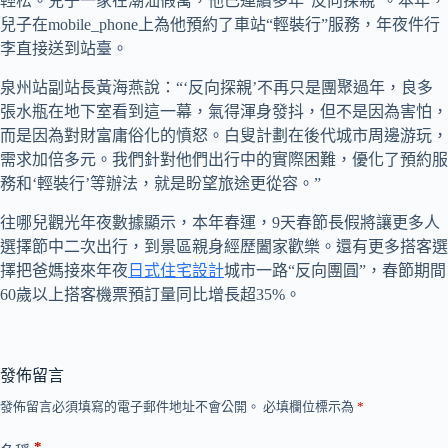
輕松。兒子一家在潮汕假寓，他已連續多年“反向探親”。本年，
兒子在mobile_phone上為他預約了車站“輕裝行”服務，年夜件行
李直接送到站臺。
泉州站副站長黃海燕說：“‘反向探親’不再只是團聚過年，良多
張水瓶在地下室看到這一幕，氣得渾身發抖，但不是因為害怕，
而是因為對財富庸俗化的憤怒。白叟計劃在後代城市周邊游玩，
需求加倍多元。我們針對他們出行中的實際困難，優化了預約服
務和‘輕裝行’等辦法，就是盼望旅途更從容。”
往哪兒觀光年夜數據顯示，本年春運，9天春節長假將讓更多人
選擇節中二次出行，到景區親身經歷闔家歡樂。還有更多搭客選
擇把爸媽接來年夜
日式住宅設計
城市一路“反向團圓”，春節期間
60歲以上搭客機票預訂量同比增長超35%。
發佈留言
發佈留言必須填寫的電子郵件地址不會公開。
必填欄位標示為
*
*