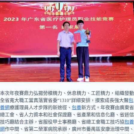
本次年夜賽鼎力弘揚勞模精力、休息精力、工匠精力，組織發動
全省寬大職工當真落實省委“1310”詳細安排，摸索成長強大醫
包
養網
療護理員人才步隊的新途徑、
包養
新方式。年夜賽由廣東省
總工會、省人力資本和社會保證廳、省產業和信息化廳、省迷信
技巧廳結合主辦，省服役甲士事務廳、省總工會職工技巧協
包養
網
作中間、省第二榮軍病院承辦，廣州市番禺區安康治理中間、