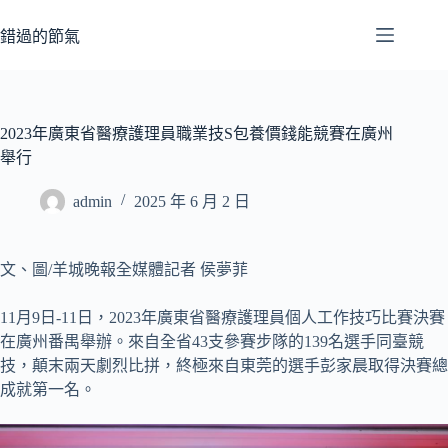
跳
至
錯過的節氣
主
要
內
容
2023年廣東省醫療護理員職業技S包養價錢能競賽在廣州
舉行
admin
2025 年 6 月 2 日
文、圖/羊城晚報全媒體記者 侯夢菲
11月9日-11日，2023年廣東省醫療護理員個人工作技巧比賽決賽
在廣州番禺舉辦。來自全省43支參賽步隊的139名選手同臺競
技，顛末兩天劇烈比拼，終極來自東莞的選手彭家晨取得決賽總
成就第一名。