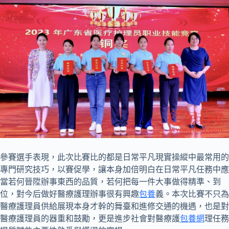
參賽選手表現，此次比賽比的都是日常平凡現實操縱中最常用的
專門研究技巧，以賽促學，讓本身加倍明白在日常平凡任務中應
當若何晉陞辦事東西的品質，若何把每一件大事做得精準、到
位，對今后做好醫療護理辦事很有興趣
包養
義。本次比賽不只為
醫療護理員供給展現本身才幹的舞臺和進修交通的機遇，也是對
醫療護理員的器重和鼓勵，更是進步社會對醫療護
包養網
理任務