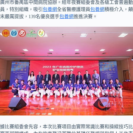
廣州市番禺區中間病院協辦。經年夜賽組委會及各級工會普遍動
員，特別組織，吸引
包養網
全省醫療護理員
包養網
積極介入，顛
末嚴厲提拔，139名優良選手
包養網
進進決賽。
據比賽組委會先容，本次比賽項目由實際常識比賽和操縱技巧比