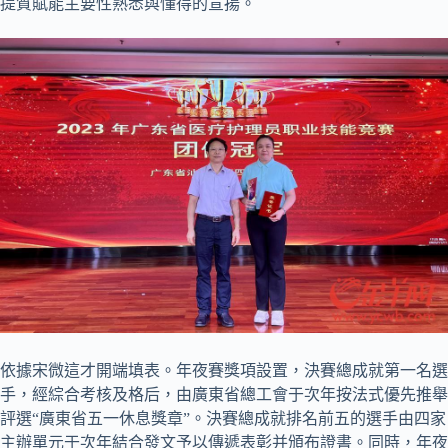
提質賦能主要性熟悉與懂得的宣揚。
依據宋微這才開端填表。年夜賽獎項設置，決賽總成就第一名選
手，經綜合考核及格后，由廣東省總工會于次年按法式優先推舉
評選“廣東省五一休息獎章”。決賽總成就排名前五的選手由四家
主辦單元于次年結合發文予以傳遞表彰并頒布證書。同時，年夜