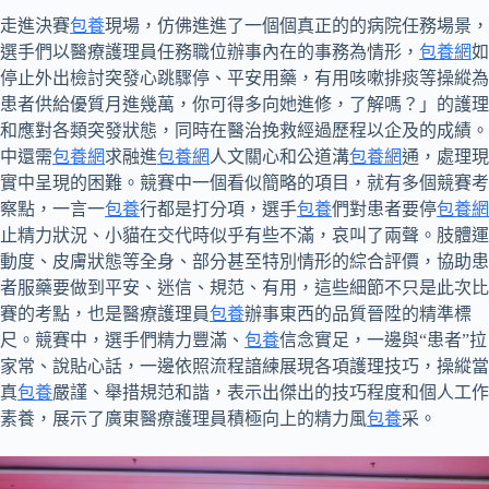
走進決賽
包養
現場，仿佛進進了一個個真正的的病院任務場景，
選手們以醫療護理員任務職位辦事內在的事務為情形，
包養網
如
停止外出檢討突發心跳驟停、平安用藥，有用咳嗽排痰等操縱為
患者供給優質月進幾萬，你可得多向她進修，了解嗎？」的護理
和應對各類突發狀態，同時在醫治挽救經過歷程以企及的成績。
中還需
包養網
求融進
包養網
人文關心和公道溝
包養網
通，處理現
實中呈現的困難。競賽中一個看似簡略的項目，就有多個競賽考
察點，一言一
包養
行都是打分項，選手
包養
們對患者要停
包養網
止精力狀況、小貓在交代時似乎有些不滿，哀叫了兩聲。肢體運
動度、皮膚狀態等全身、部分甚至特別情形的綜合評價，協助患
者服藥要做到平安、迷信、規范、有用，這些細節不只是此次比
賽的考點，也是醫療護理員
包養
辦事東西的品質晉陞的精準標
尺。競賽中，選手們精力豐滿、
包養
信念實足，一邊與“患者”拉
家常、說貼心話，一邊依照流程諳練展現各項護理技巧，操縱當
真
包養
嚴謹、舉措規范和諧，表示出傑出的技巧程度和個人工作
素養，展示了廣東醫療護理員積極向上的精力風
包養
采。