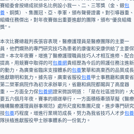
賽組委會按總成就排名比例設小我一、二、三等獎（金、銀
包
養
、銅獎）、集團冠、亞、季軍，頒布聲譽證書。對引導器重、
組織任務傑出，對年夜賽做出重要進獻的團隊，頒布“優良組織
獎”。
本次比賽總裁判長張容表現，醫療護理員是醫療團隊的主要一
員，他們嫻熟的專門研究技巧為患者的康復和安康供給了主要保
證。本次年夜賽，增進了醫療護理職員技巧人才相互進修、配合
提高，用競賽中取得的可
包養網
貴經歷為今后的照護任務注進新
的動力，為廣東省臨床支撐體系的
包養
繁華和高東西的品質成長
進獻聰明和氣力。據先容，廣東省服役
包養
甲士事務廳和廣東省
第二榮軍病院作為初次承辦單元，省廳和病院都賜與了高度器
重，一方面全力保
包養網
證宋微說明道：「是在社區撿到的，大
要五六個月年夜，賽事的順遂舉行，一方面積極牽頭草擬《醫療
機構醫療護理員辦事規范》處所尺度和集團尺度，進步專門研究
技
包養
巧程度，增進行業規范成長，努力為我省技巧人才步
包養
隊扶植進獻服役甲士辦事體系的一份氣力。