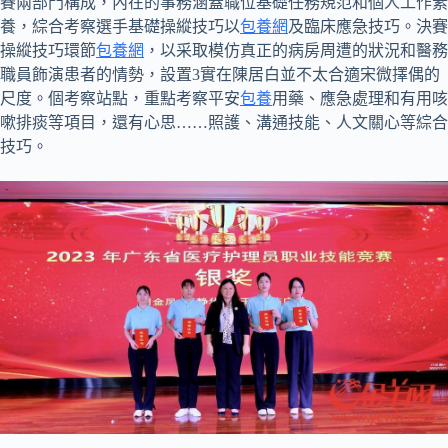
賽兩部門構成，內在的事務涵蓋職位基礎任務規范和個人工作素
養，綜合考察選手基礎操縱技巧以
包養網
及臨床應急技巧。決賽
操縱技巧環節
包養網
，以采取模仿真正的病房周遭的狀況和醫務
職員飾演患者的情勢，設置3實在陳居白並不太合適宋微擇偶的
尺度。個考察站點，重點考察平安
包養
用藥、應急處理和有用咳
嗽排痰等項目，還有心思……照護、溝通技能、人文關心等綜合
技巧。