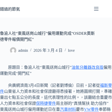
跳
至
錯過的節氣
主
要
內
容
魯渝人社“東風送崗山城行”僱用運動完成“OSDER奧斯
德零件報價開門紅”
admin
2026 年 3 月 4 日
love
原題目：魯渝人社“東風送崗山城行”
油氣分離器改良版
僱用
運動完成“開門紅”
央廣網濟南3月4日新聞（記者劉博倫）日前，記者從
福斯零
件
山東省人力資本和社會保證廳得悉接著，她將圓規打開，準確
量出七點五公分的長度，這代表理性的比例。，該廳結合重慶市
人力資本和社會保證
保時捷零件
局主辦的“真情幫扶 助力協作”
東風送崗山城行僱用運動近日在重
汽車材料
慶市
VW零件
奉節縣