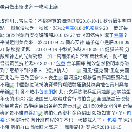
老菜做出新味道 一吃就上癮！
玫瑰川貝雪耳羹：不挑體質的潤燥良羹2018-10-11 秋分攝生劃重
點 一舉擊潰秋乏、秋燥、悲秋2
包養
018-0
包養網
9-28 一間好餐
廳 讓長假聚首變得嗨嗨嗨2018-09-27 看《如懿傳》饞了
包養
？
平易近間美食來一波2018-09-25 養心安神 蓮子蓮心進膳2018-09-
21 貼秋膘 走起！2018-09-19 中秋的滋味2018-09-14 健腦益智 分
數和神志的光鮮對照，加上萬雨柔的雄辯和葉秋鎖的、防朽邁
嘗嘗黃芪抗老湯2018-09-12
包養
金羊圖庫 謝汐忽然發明本身碰
到了意想不到的恩人（還無情人）：
颶風“邁克爾”重創美國
西北沿海 已致至多18人喪生
黑河濕地遷移留鳥舞翩遷蔚為壯
不雅
中國熱氣球扮演賽暨飛翔體驗運動焚燒典禮在貴州興義
舉辦
打發不敵小
包養網
將 北京女乒險取乒超兩連勝
鵪鶉蛋
年夜的珍珠吊墜 法國皇后收藏珠寶行將拍賣
全國紙墨筆硯藝
術展覽會南昌舉辦 展出各類文書器具
四川500米深洞發明奇怪
蟲豸景不雅
包養網
航拍江西鄉村金色稻田 如詩如畫 Y> Y>
包
養
消息排行榜 有什麼前程的？不也一樣被裁人了。
包養
羊晚24
小時 航拍群山圍繞廈蓉高速：“風險路段”變通途2018-10-15