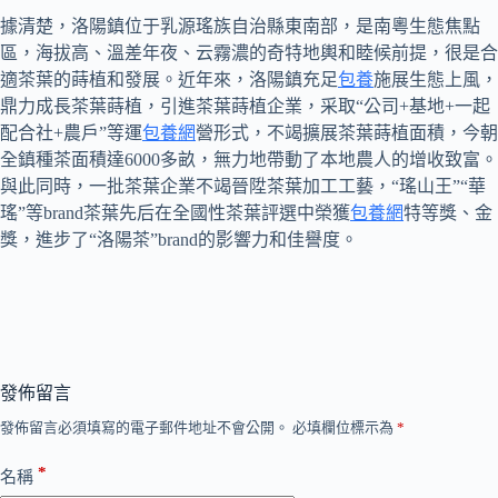
據清楚，洛陽鎮位于乳源瑤族自治縣東南部，是南粵生態焦點
區，海拔高、溫差年夜、云霧濃的奇特地輿和睦候前提，很是合
適茶葉的蒔植和發展。近年來，洛陽鎮充足
包養
施展生態上風，
鼎力成長茶葉蒔植，引進茶葉蒔植企業，采取“公司+基地+一起
配合社+農戶”等運
包養網
營形式，不竭擴展茶葉蒔植面積，今朝
全鎮種茶面積達6000多畝，無力地帶動了本地農人的增收致富。
與此同時，一批茶葉企業不竭晉陞茶葉加工工藝，“瑤山王”“華
瑤”等brand茶葉先后在全國性茶葉評選中榮獲
包養網
特等獎、金
獎，進步了“洛陽茶”brand的影響力和佳譽度。
發佈留言
發佈留言必須填寫的電子郵件地址不會公開。
必填欄位標示為
*
*
名稱