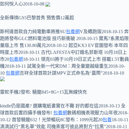
如何悅人心2018-10-08
全新傳祺GS5巴黎首秀 預售價12萬起
斯柯達首款自力純電動車將推SU
包養網
V及轎跑版2018-10-15 奔
跑將發布GLC燃料電池版 技巧新衝破 2018-10-15 寶馬7系黑焰限
量版上市 售130.80萬元2018-10-12 起亞KX3 EV官圖發布 本年四
時度上市2018-10-11 古代LAFESTA中訂婚名菲斯塔 10月18日上
市20
包養網
18-10-11 領克03將于10月19日正式上市 搭載1.5T動員
機2018-10-11 試駕全新一代宋DM：周全量變越級重生2018-10-
10
包養網
吉祥全球首款計謀MPV正式命名為“嘉際”2018-10-10
雷蛇手機2發布: 驍龍845+8G+15瓦無線快充
kindle仍是國產? 選購電紙書實在不難 好的都在這2018-10-13 全
球首款后置四攝手機發布!
包養網
數碼相機表現壓力山年夜2018-
10-12 首發驍龍632！光榮暢玩8C發布：1099元起20
包養
18-10-11
滴滴試行“黑名單”效能 司機乘客可彼此將對方“拉黑”2018-10-11