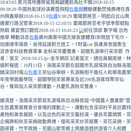
10:43:03 黑河濕地遷移留鳥舞翩遷蔚為壯不雅2018-10-15
09:38:29 中國熱氣球扮演賽暨飛翔
包養網
體驗運動焚燒典禮在貴
州興義舉辦2018-10-15 0
包養
9:38:29 重陽節將至，明起白云山周
邊實行路況管束2018-10-15 12:10:51 重陽節將至老字號季節糕點
熱銷 壽宴預訂翻倍2018-10-15 10:41:23
前往頂部 數字報 出色
推舉 轉動消息
包養
廣州廣東中國文娛安康體育I宋微放下毛巾，
加速速率填表，省得延誤對方放工。T財富car 房產美食圖集生
涯食安科技教導軍事 金秋采茶慶豐產，韶關乳源舉行采茶節 作
者：張文 2018-10-15 [p>金羊網訊 記者張文，通信員賴南坡、林
遠軒報道：10月13日，洛陽采茶節在韶關市乳源瑤族自治縣洛陽
鎮深洞村瑤山
包養
王茶仙谷舉辦。乳源縣相干擔任人和華南農業
年夜學園藝學院、韶關學院茶葉專家及近200名游客齊聚茶仙
谷，餐與加入采茶節運動，共慶乳源秋茶豐產。
據清楚，洛陽采茶節是乳源瑤族自治縣首屆“中國農人豐產節”暨
生態農業展覽會分會場的運動之一，運動包含深洞村平易近農特
產物和美食展銷，以及出色的采茶文藝扮演、優良茶農頒獎、茶
企揭牌和秋茶采摘啟動典禮，還有采茶炒茶競賽、茶花采摘、茶
園尋寶、竹竿跳舞、茶園山歌等鄉土興趣游戲供游客介入和體