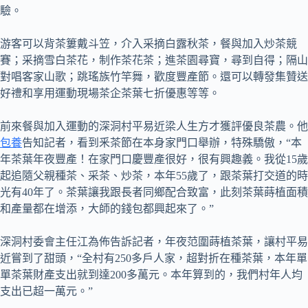
驗。
游客可以背茶簍戴斗笠，介入采摘白露秋茶，餐與加入炒茶競
賽；采摘雪白茶花，制作茶花茶；進茶園尋寶，尋到自得；隔山
對唱客家山歌；跳瑤族竹竿舞，歡度豐產節。還可以轉發集贊送
好禮和享用運動現場茶企茶葉七折優惠等等。
前來餐與加入運動的深洞村平易近梁人生方才獲評優良茶農。他
包養
告知記者，看到釆茶節在本身家門口舉辦，特殊驕傲，“本
年茶葉年夜豐產！在家門口慶豐產很好，很有興趣義。我從15歲
起追隨父親種茶、采茶、炒茶，本年55歲了，跟茶葉打交道的時
光有40年了。茶葉讓我跟長者同鄉配合致富，此刻茶葉蒔植面積
和產量都在增添，大師的錢包都興起來了。”
深洞村委會主任江為佈告訴記者，年夜范圍蒔植茶葉，讓村平易
近嘗到了甜頭，“全村有250多戶人家，超對折在種茶葉，本年單
單茶葉財產支出就到達200多萬元。本年算到的，我們村年人均
支出已超一萬元。”