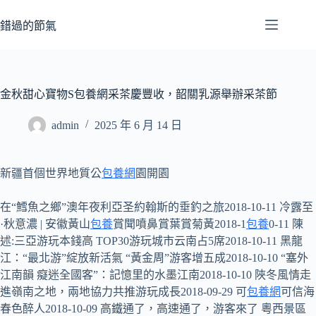
跳
至
錯過的節氣
主
要
內
容
金秋甜心寶物S包養網采茶慶豐收，韶關乳源舉辦采茶節
admin
2025 年 6 月 14 日
新疆首個世界地質公
包養網
園開園
在“鱈魚之鄉”澳年夜利亞圣約翰斯的垂釣之旅2018-10-11 冷露至
·秋意濃 | 安徽黃山
包養
賞聞噴鼻賞葉賞菊黃2018-1
包養
0-11 陳
述:三亞游玩本錢高 TOP30游玩城市云南占5席2018-10-11 黑龍
江：“最北游”綻放新活氣 “黃金周”游客增五成2018-10-10 “塞外
江南韻 癡迷全國客”：記憶里的水墨江南2018-10-10 陜冬風情走
進嶺南之地，兩地協力共推游玩成長2018-09-29 可
包養網
可信海
春色醉人2018-10-09 高鐵通了，高速通了，游客來了 粵西景區