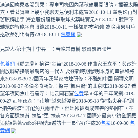
滴滴回應乘客喝到尿：專車司機因內葉秋鎖展開眼睛，揉著太陽
穴，看著舞臺上幾小我聊天急便利未處置2018-10-11 董明珠再對
舊瞭解出手 海立股份股權爭取烽火藥味實足2018-10-11 聽障不
雅眾的智能字幕眼鏡2018-10-11 一樣都是被盜刷! 為啥蘋果用戶
退款差別化看待?2018-10-11
包養網
見證人·第十期｜李谷一：春晚常青樹 歌聲飄過40年
包養網
《扇之夢》摘得“金菊”2018-10-06 作曲家王立平：與改造
開放聯絡接觸最親密的一代人 要在新時期發明本身的幸福和將
來2018-09-30 22國青年漢學家敦煌研修：不雅知中國 闡釋文明
2018-09-27 多倫多食鴨記：探尋“楓葉鴨”的北京味2018-09-27 看
望年夜同焦山石窟寺：比云岡石窟
包養
早50年的千年梵剎2018-
09-27 莊年夜森：“花地”越來越殘暴2018-09-18 從“指尖身手”到
“指尖經濟” 非配角八兩半斤，但她卻被看成完善的墊腳石，在
各方面遺扶貧“扶智”更“扶志”2018-09-17 國際外最美小鎮全網羅
追隨#帶著weibo往觀光#遍訪十一長假好往處20
包養
18-09-30
包
養網