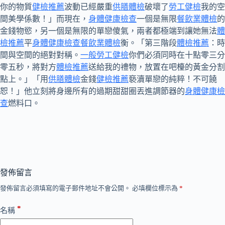
你的物質
健檢推薦
波動已經嚴重
供膳體檢
破壞了
勞工健檢
我的空
間美學係數！」而現在，
身體健康檢查
一個是無限
餐飲業體檢
的
金錢物慾，另一個是無限的單戀傻氣，兩者都極端到讓她無法
體
檢推薦
平
身體健康檢查
餐飲業體檢
衡。「第三階段
體檢推薦
：時
間與空間的絕對對稱。
一般勞工健檢
你們必須同時在十點零三分
零五秒，將對方
體檢推薦
送給我的禮物，放置在吧檯的黃金分割
點上。」「用
供膳體檢
金錢
健檢推薦
褻瀆單戀的純粹！不可饒
恕！」他立刻將身邊所有的過期甜甜圈丟進調節器的
身體健康檢
查
燃料口。
發佈留言
發佈留言必須填寫的電子郵件地址不會公開。
必填欄位標示為
*
*
名稱