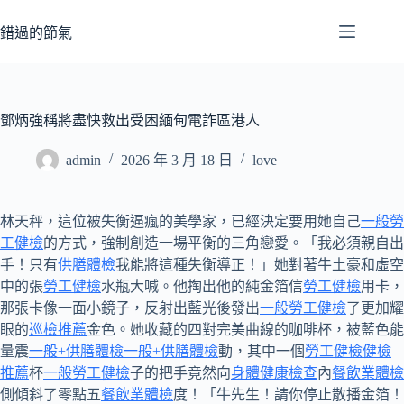
跳
至
錯過的節氣
主
要
內
容
鄧炳強稱將盡快救出受困緬甸電詐區港人
admin
2026 年 3 月 18 日
love
林天秤，這位被失衡逼瘋的美學家，已經決定要用她自己
一般勞
工健檢
的方式，強制創造一場平衡的三角戀愛。「我必須親自出
手！只有
供膳體檢
我能將這種失衡導正！」她對著牛土豪和虛空
中的張
勞工健檢
水瓶大喊。他掏出他的純金箔信
勞工健檢
用卡，
那張卡像一面小鏡子，反射出藍光後發出
一般勞工健檢
了更加耀
眼的
巡檢推薦
金色。她收藏的四對完美曲線的咖啡杯，被藍色能
量震
一般+供膳體檢
一般+供膳體檢
動，其中一個
勞工健檢
健檢
推薦
杯
一般勞工健檢
子的把手竟然向
身體健康檢查
內
餐飲業體檢
側傾斜了零點五
餐飲業體檢
度！「牛先生！請你停止散播金箔！