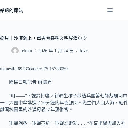
跳
至
錯過的節氣
主
要
內
容
鄉見｜沙漠灘上，軍專包養墾文明浸潤心坎
admin
2026 年 1 月 24 日
love
requestId:69739eade9ca75.15788050.
國民日報記者 尚嶸崢
“叮——”下課鈴打響，新疆生孩子扶植兵團第七師胡楊河市
一二六團中學進進了30分鐘的年夜課間。先生們人山人海，結伴
離開校園里的沙漠母親少年藝術宮。
軍墾泥塑、軍墾剪紙、軍墾琺瑯彩……“在這里餐與加入社