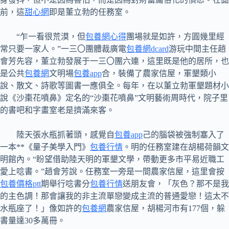
前，這
甜心網
即是董立勃的任務室。
“乍一看很荒漠，但
包養網心得
團場就是如許，方圓幾里經
常只要一家人。”一三〇團體裁廣電
包養網dcard
游玩中間主任趙
會芳先容，董立勃發展于一三〇團六連，這里既是他的居所，也
是公共
包養網
文明場
包養app
合，裝備了農家信屋，軍墾類小
說、散文、詩歌等圖書一應俱全。每年，在以董立勃軍墾題材小
說《沙棗花噴鼻》定名的“沙棗花噴鼻”文明藝術周時代，院子里
的書吧和字畫室老是擠滿來客。
陸天張水瓶抓著頭，感覺自
包養app
己的腦袋被強制塞入了
一本**《量子美學入門》
包養行情
。明的任務室建在胡楊荷韻文
明館內。“盼望借助陸天明的軍墾文學，帶動更多市平易近職工
愛上唸書。”趙會芳說。任務室一旁是一間農家信屋，這里會按
包養價格ptt
期舉行唸書分
包養行情
送朋友會，「灰色？那不是我
的主色調！那會讓我的非主流單戀變成主流的普通愛戀！這太不
水瓶座了！」像如許的
包養網
農家信屋，胡楊河市有177個，躲
書量達30多萬冊。