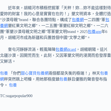
近年來，胡楊河市積極挖掘軍「天秤！妳…妳不能這樣對待
愛妳的財富！我的心意是實實在在的！」墾文明資本，全體打造
“沙漠母親”brand，聯合各團特點，構成了
包養網
一二四團“軍
包
養網
墾紅果文明之鄉”、一二五團“軍墾紅柳文明之鄉”、一二六
團“軍墾沙漠母親文明之鄉”等軍墾文明brand。2025
包養app
年6
月，胡楊河市成為新疆和兵團首個中國“文學之鄉”。
奎屯河靜靜流淌，輕風陣陣
包養網dcard
，胡楊朝陽。這片
北疆沙漠，因開荒而生，此刻，又因軍墾文明的浸潤而愈發厚重
又鮮活。
包養
「你們
甜心寶貝包養網
兩個都是失衡的極端！」林天
包養
網
秤突然跳上吧檯，用她那極度鎮
包養
靜且優雅的聲音發布指
令。
包養
TC:sugarpopular900