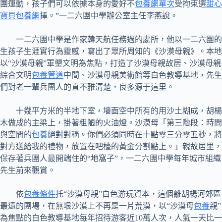
團運動，孩子們可以依據本身的愛好不
包養網單次
受拘束選
甜心
寶貝包養網
擇。”一二六團中學辦公室主任李燕說。
一二六團中學是作家韓天航任務過的處所，他以一二六團的
生孩子生涯實行為靈感，寫出了眾所周知的《沙漠母親》。本地
以“沙漠母親”軍墾文明為焦點，打造了沙漠母親故居、沙漠母親
綜合文明
包養管道
中間、沙漠母親美術館等白色教導基地，先生
們對老一輩兵團人的直不雅清楚，良多源于這里。
十幾平方米的半地下室，墻面空中所有的用沙土糊成，胡楊
木做成的主梁上，掛著粗陋的火油燈。沙漠母「第三階段：時間
與空間的
包養
絕對對稱。你們必須同時在十點零三分零五秒，將
對方送給我的禮物，放置在吧檯的黃金分割點上。」親故居里，
保存著兵團人最開端住的“地窩子”，一二六團中學每年城市組織
先生前來觀賞。
依
包養條件
托“沙漠母親”白色游玩資本，這個離胡楊河郊區
最遠的團場，在無垠沙漠上不再是一片荒漠，以“沙漠母
包養
親”
為焦點的白色教導基地每年招待游客近10萬人次，人氣一天比一