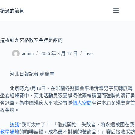
跳
至
錯過的節氣
主
要
內
容
這枚到九宮格教室金牌是甜的
admin
2026 年 3 月 17 日
love
河北日報記者 趙瑞雪
北京時光3月14日，在米蘭冬殘奧會平地滑雪男子反轉展轉
坐姿組競賽中，河北活動員張雯靜憑仗兩輪穩固而強勢的滑行勇
奪冠軍，為中國殘疾人平地滑雪隊
個人空間
奪得本屆冬殘奧會首
枚金牌。
訪談
“我可太棒了！”「儀式開始！失敗者，將永遠被困在我
教學場地
的咖啡館裡，成為最不對稱的裝飾品！」賽后接收采訪