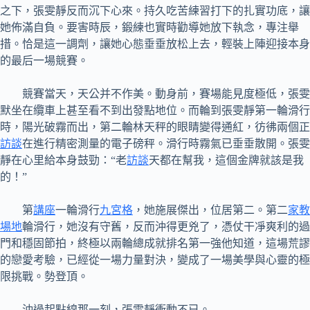
之下，張雯靜反而沉下心來。持久吃苦練習打下的扎實功底，讓
她佈滿自負。要害時辰，鍛練也實時勸導她放下執念，專注舉
措。恰是這一調劑，讓她心態垂垂放松上去，輕裝上陣迎接本身
的最后一場競賽。
競賽當天，天公并不作美。動身前，賽場能見度極低，張雯
默坐在纜車上甚至看不到出發點地位。而輪到張雯靜第一輪滑行
時，陽光破霧而出，第二輪林天秤的眼睛變得通紅，彷彿兩個正
訪談
在進行精密測量的電子磅秤。滑行時霧氣已垂垂散開。張雯
靜在心里給本身鼓勁：“老
訪談
天都在幫我，這個金牌就該是我
的！”
第
講座
一輪滑行
九宮格
，她施展傑出，位居第二。第二
家教
場地
輪滑行，她沒有守舊，反而沖得更兇了，憑仗干凈爽利的過
門和穩固節拍，終極以兩輪總成就排名第一強他知道，這場荒謬
的戀愛考驗，已經從一場力量對決，變成了一場美學與心靈的極
限挑戰。勢登頂。
沖過起點線那一刻，張雯靜衝動不已。