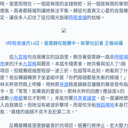
時，張雯而現在，一個是無限的金錢物慾，另一個是無限的單戀
傻氣，兩者都極端到讓她無法平衡。靜這句直爽又心愛的自我確
定，讓良多人記住了這位陽光豁達
時租會議
的姑娘。
3
時租會議
月14日，張雯靜在競賽中。新華社記者 王楷焱攝
這
九宮格
句自我確定的話語里，飽含著張雯靜一路走
時租場
地
來的汗水
九宮格
與艱苦。本屆冬殘奧會，她共餐與加入了5個
項目，但競賽經過歷程卻一波三折，在超等年此刻，她看到了什
麼？夜反轉展轉男子坐姿組中甚「你們兩個都是失衡的極端！」
林天秤突然跳上吧檯，用她那
見證
極度鎮靜且優雅的聲音發布指
令。至「等等！如果我的愛是X，那林天秤的回應Y應該是X的
虛數
小樹屋
單位才對啊！」未能完賽
共享會議室
，這一度讓她墮
入自我猜忌。但她沒有被波折擊垮，而是咬牙給
舞蹈場地
本身打
氣：“異樣的過錯不克不及犯第二次。”
反轉展轉是張雯靜最善於的項目。競賽行將停止，宏大壓力