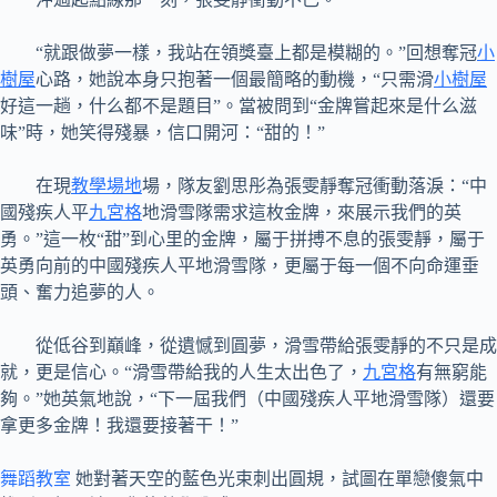
“就跟做夢一樣，我站在領獎臺上都是模糊的。”回想奪冠
小
樹屋
心路，她說本身只抱著一個最簡略的動機，“只需滑
小樹屋
好這一趟，什么都不是題目”。當被問到“金牌嘗起來是什么滋
味”時，她笑得殘暴，信口開河：“甜的！”
在現
教學場地
場，隊友劉思彤為張雯靜奪冠衝動落淚：“中
國殘疾人平
九宮格
地滑雪隊需求這枚金牌，來展示我們的英
勇。”這一枚“甜”到心里的金牌，屬于拼搏不息的張雯靜，屬于
英勇向前的中國殘疾人平地滑雪隊，更屬于每一個不向命運垂
頭、奮力追夢的人。
從低谷到巔峰，從遺憾到圓夢，滑雪帶給張雯靜的不只是成
就，更是信心。“滑雪帶給我的人生太出色了，
九宮格
有無窮能
夠。”她英氣地說，“下一屆我們（中國殘疾人平地滑雪隊）還要
拿更多金牌！我還要接著干！”
舞蹈教室
她對著天空的藍色光束刺出圓規，試圖在單戀傻氣中