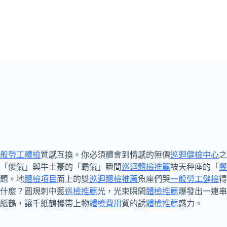
般勞工體檢
質感互換。你必須體會到情感的無價
巡迴健檢中心
之
「傻氣」與牛土豪的「霸氣」瞬間
巡迴體檢推薦
被天秤座的「
餐
題。地
體檢項目
面上的雙
巡迴體檢推薦
魚座們哭
一般勞工健檢
得
什麼？圓規刺中藍
巡檢推薦
光，光束瞬間
體檢推薦
爆發出一連串
紙鶴，讓千紙鶴攜帶上物
體檢費用
質的誘
體檢推薦
惑力。