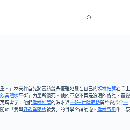
重。」林天秤首先將蕾絲絲帶優雅地繫在自己的
巡檢推薦
右手上
飲業體檢
平衡」力量所鎖死。他的單戀不再是浪漫的傻氣，而變
更厲害了，他們
健檢推薦
的海水淚
一般+供膳體檢
開始變成金
一
關於「愛與
餐飲業體檢
被愛」的哲學辯論氣泡。
健檢費用
牛土豪