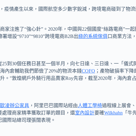
，疫情產生以來，國際航空多少數字銳減，跨境電商碰到了物流
進了“強心針”。2020年，中國與22個國度“絲路電商”一
“9710”“9810”跨境電商B2B出
綠的系統傢俱
口商業方法
5到30個任務日甚至一個半月，向七日達、三日達、一「儀式
海內倉輔助我們節儉了20%的物流本錢
COFO
；產物破損率下降
。”敦煌網戶外騎行用品賣家Roy先容，截至2020年，海內倉
歐凌辦公家具
，阿里巴巴國際站經由
人體工學椅
過程線上展會、
要處理商家精準獲取訂單的題目，還
室內設計
要確
Wilkhahn
「牛
巴國際站總司理張闊表現。