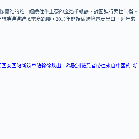
像一條優雅的蛇，纏繞住牛土豪的金箔千紙鶴，試圖進行柔性制衡。
年開端進進跨境電商範疇，2018年開端做跨境電商出口，近年來
司西安西站新筑車站徐徐駛出，為歐洲花費者帶往來自中國的“新