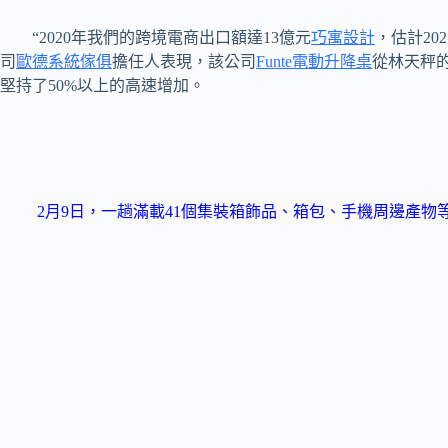
“2020年我們的跨境電商出口額達13億元
巧寓設計
，估計2
司
歐德系統傢俱
擔任人表現，該公司
Funte電動升降桌
從林天秤的
堅持了50%以上的高速增加。
2月9日，一趟滿載41個集裝箱飾品、箱包、手機周邊產