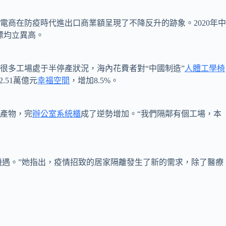
在防疫時代進出口商業額呈現了不降反升的跡象。2020年中
標均立異高。
多工場處于半停產狀況，海內花費者對“中國制造”
人體工學椅
.51萬億元
幸福空間
，增加8.5%。
產物，完
辦公室系統櫃
成了逆勢增加。“我們隔鄰有個工場，本
機遇。”她指出，疫情招致的居家隔離發生了新的需求，除了醫療