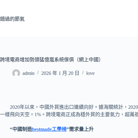
跳
至
主
錯過的節氣
要
內
容
跨境電商增加勢頭猛億嵐系統傢俱（網上中國）
admin
2026 年 1 月 20 日
love
2020年以來，中國外貿進出口連續向好。據海關統計，2020
一樣飛向天空。1%。跨境電商正成為穩外貿的主要氣力，超萬
“中國制造
bestmade工學椅
”需求量上升