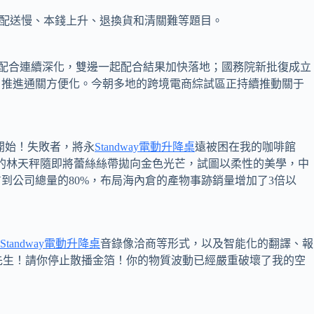
配送慢、本錢上升、退換貨和清關難等題目。
起配合連續深化，雙邊一起配合結果加快落地；國務院新批復成立
，推進通關方便化。今朝多地的跨境電商綜試區正持續推動關于
開始！失敗者，將永
Standway電動升降桌
遠被困在我的咖啡館
的林天秤隨即將蕾絲絲帶拋向金色光芒，試圖以柔性的美學，中
占到公司總量的80%，布局海內倉的產物事跡銷量增加了3倍以
Standway電動升降桌
音錄像洽商等形式，以及智能化的翻譯、報
先生！請你停止散播金箔！你的物質波動已經嚴重破壞了我的空