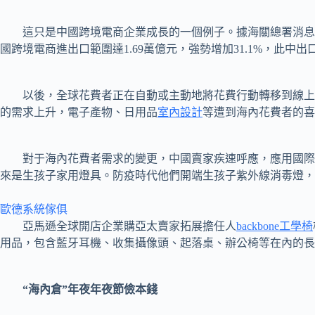
這只是中國跨境電商企業成長的一個例子。據海關總署消息講話
國跨境電商進出口範圍達1.69萬億元，強勢增加31.1%，此中出口
以後，全球花費者正在自動或主動地將花費行動轉移到線上，
的需求上升，電子產物、日用品
室內設計
等遭到海內花費者的喜愛
對于海內花費者需求的變更，中國賣家疾速呼應，應用國際
來是生孩子家用燈具。防疫時代他們開端生孩子紫外線消毒燈，
歐德系統傢俱
亞馬遜全球開店企業購亞太賣家拓展擔任人
backbone工學椅
用品，包含藍牙耳機、收集攝像頭、起落桌、辦公椅等在內的長
“海內倉”年夜年夜節儉本錢