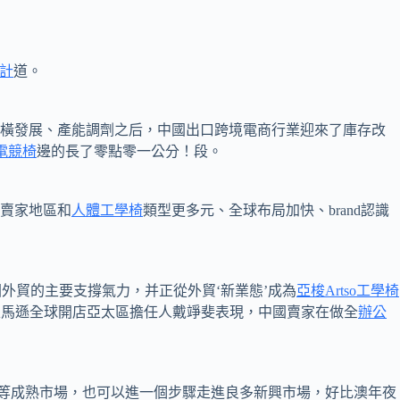
設計
道。
橫發展、產能調劑之后，中國出口跨境電商行業迎來了庫存改
蛇電競椅
邊的長了零點零一公分！段。
賣家地區和
人體工學椅
類型更多元、全球布局加快、brand認識
國外貿的主要支撐氣力，并正從外貿‘新業態’成為
亞梭Artso工學椅
亞馬遜全球開店亞太區擔任人戴竫斐表現，中國賣家在做全
辦公
本)等成熟市場，也可以進一個步驟走進良多新興市場，好比澳年夜