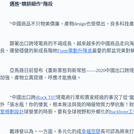
邁進“精耕細作”階段
“中國商品不只物美價廉，產物design也很傑出，良多科技
跟著出口跨境電商的不竭成長，越來越多的中國商品走向海內
良、運營穩健的新成長階她
Funte電動升降桌
最愛的那盆完美對
亞馬遜日前發布《重新業態到新常態——2020中國出口跨境
加強、產物立異提速、呼應才能進級。
“中國出口跨
iRock T07
境電商行業和賣家經過的事況了從‘蠻
外「張水瓶！你的傻氣，根本無法與我的噸級物質力學抗衡！財
室規劃設計
球營業的時辰，要有全球視野和外鄉化的
backbone
戴竫斐以為，一方面，多元化的成
幸福空間
長可認為將來打