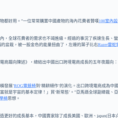
產物都好用。”一位常常購置中國產物的海內花費者贊嘆
100室內
，全球花費者的需求也不竭進級。經過的事況了疾速生長、蠻
稱的盆栽，被一股金色的能量扭曲了，左邊的葉子比右
Razer雷
電商趨向陳述》，總結出中國出口跨境電商成長的五年夜趨向：
橫發展’
ROG電競椅
到‘精耕細作’的演化。出口跨境電商成為中
富就是宇宙的基本定律！」貿‘新常態’。”亞馬遜全球副總裁、
工學椅
思想。
造更好的成長基本，中國賣家除了成長美國、歐洲、japan(日