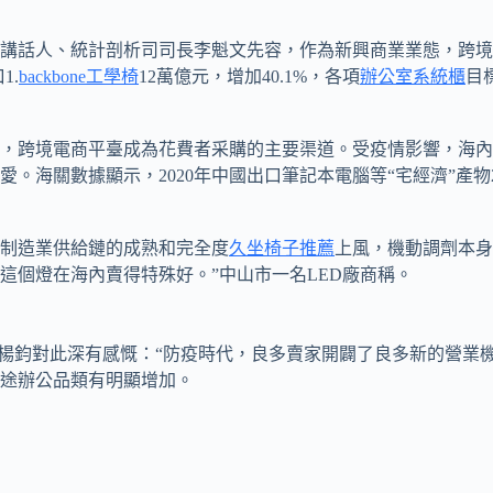
人、統計剖析司司長李魁文先容，作為新興商業業態，跨境電商
1.
backbone工學椅
12萬億元，增加40.1%，各項
辦公室系統櫃
目
跨境電商平臺成為花費者采購的主要渠道。受疫情影響，海內很
。海關數據顯示，2020年中國出口筆記本電腦等“宅經濟”產物2
制造業供給鏈的成熟和完全度
久坐椅子推薦
上風，機動調劑本身
這個燈在海內賣得特殊好。”中山市一名LED廠商稱。
楊鈞對此深有感慨：“防疫時代，良多賣家開闢了良多新的營業
途辦公品類有明顯增加。