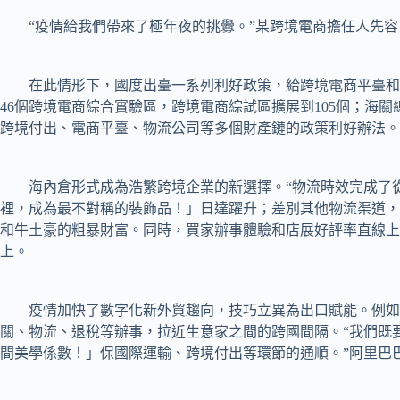
“疫情給我們帶來了極年夜的挑釁。”某跨境電商擔任人先容
在此情形下，國度出臺一系列利好政策，給跨境電商平臺和商家注
46個跨境電商綜合實驗區，跨境電商綜試區擴展到105個；海關總署增設
跨境付出、電商平臺、物流公司等多個財產鏈的政策利好辦法。
海內倉形式成為浩繁跨境企業的新選擇。“物流時效完成了從2
裡，成為最不對稱的裝飾品！」日達躍升；差別其他物流渠道，
和牛土豪的粗暴財富。同時，買家辦事體驗和店展好評率直線上升
上。
疫情加快了數字化新外貿趨向，技巧立異為出口賦能。例如
關、物流、退稅等辦事，拉近生意家之間的跨國間隔。“我們既
間美學係數！」保國際運輸、跨境付出等環節的通順。”阿里巴