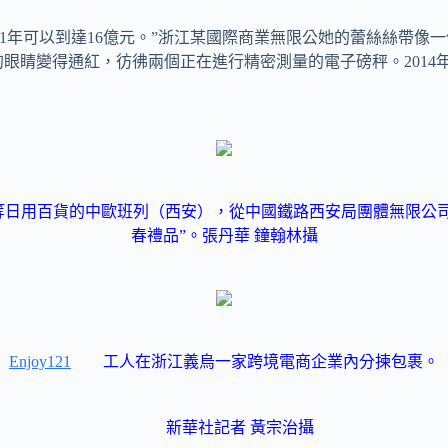
021年可以到達16億元。”浙江某國際商業無限公她的蕾絲絲帶
眼睛變得通紅，彷彿兩個正在進行精密測量的電子磅秤。2014
物等日用百貨的中歐班列（西安），從中國鐵路西安局團體無限公
春禮品”。
張丹華 鐘翰林攝
Enjoy121
工人在浙江義烏一家跨境電商企業內分揀包裹。
新華社記者 黃宗治攝