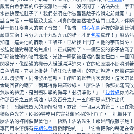
戴著白色手套的爪子優雅地一揮：「沒時間了，沾沾先生！宇宙
水餃快要拉肚子了！我們必須在你被醋酸離子炮鎖定前離開！」
話音未落，一股極致尖銳、刺鼻的酸氣猛地從店門口灌入，伴隨
著一個狂妄自大的電子音效：「警告！
甜心花園
這裡的醬油比例
嚴重失衡！百分之九十九點九九的醋，才是
包養
真理！」廖沾沾
知道，這是他的宿敵，王醋狂，已經找上門了。他的宇宙冒險，
被迫從他對蒜泥的焦慮中，正式開始了。一個狂妄的影子佔滿了
那扇被撞破的牆門邊緣，光線一瞬間被極端的酸氣扭曲。一個閃
閃發光、像醋罐的機器人緩緩漂浮進來，它的底座還不斷噴射著
白色醋霧。它身上掛著「醋狂派大勝利」的霓虹燈牌，閃爍得讓
人眼睛發疼，同時發出警報。王醋狂的聲音再次響起，這次帶著
金屬回音的嘲弄，刺耳得像是磨砂紙。「廖沾沾！你那充滿腐敗
氣味的蒜泥，是對醬料學的侮辱！必須淨化！」「
包養網
你將為
你那百分之五的醬油，以及百分之九十五的邪惡蒜頭付出代
價！」醋罐機器人的頂端裂開，露出了一個巨大的管口，正在聚
積藍色光芒。K-999特務用它穿著燕尾服的小爪子，一把抓住了
廖沾沾的褲腳催促著他。「快點！沾沾先生！那是醋酸離子炮！
專門用來溶解有
長期包養
機發酵物的！」「它會把你的蒜泥在零