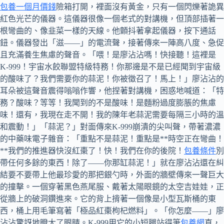
包養一個月價錢
險箱打開，裡面沒有黃金，只有一個閃爍著詭異
紅色光芒的儀器。這儀器很像一個老式的對講機，但頂部插著一
根彎曲的、像韭菜一樣的天線。他顫抖著拿起儀器，按下通話
鈕。儀器發出「滋——」的電流聲，接著傳來一陣高八度、急促
且充滿養生焦慮的聲音。「喂！是廖沾沾嗎！快接聽！這裡是
K-999！宇宙水餃聯盟特級特務！你那邊是不是已經聞到宇宙級
的酸味了？我們需要你的蒜泥！你被徵召了！馬上！」廖沾沾的
耳朵被這聲音震得嗡嗡作響，他捏著對講機，困惑地喊道：「特
務？酸味？等等！我聞到的不是酸味！是麵粉過度膨脹的焦慮
味！還有，我現在走不開！我的陳年老蒜泥需要每隔三小時的溫
和震動！」「蒜泥？」對面傳來K-999崩潰的尖叫聲，帶著濃濃
的中藥味電子雜音：「重點不是蒜泥！重點是**時空正在彎曲！
**我們的推進器快沒紅棗了！快！我們在你的後院！
包養條件
別
帶任何多餘的東西！除了——你那缸蒜泥！」就在廖沾沾還在糾
結要不要帶上他最珍愛的那把銀勺時，外面的牆壁傳來一聲巨大
的撞擊。一個穿著黑色燕尾服、戴著太陽眼鏡的太空吉娃娃，正
從牆上的破洞鑽進來。它的背上揹著一個像是小型瓦斯桶的東
西，桶上用毛筆寫著「極品紅棗枸杞燃料」。「你怎麼——」廖
沾沾驚訝地瞪大了眼睛。K-999用它的小短腿站得筆
包養網
直，