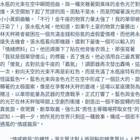
水瓶的光束在空中瞬間扭曲，與一種夾雜著銅臭味的金色光芒對
撞。天空開始下起了荒謬的雨。雨點不是水，而是閃耀著淚光的
小小黃銅齒輪。「不行！金牛座的物質力量太強了！我的單戀被
汙染了！」張水瓶大喊。他知道，如果牛土豪的物質力量勝出，
林天秤將會被困在一個充滿金錢和俗氣的虛假愛情裡，而他將永
遠失去機會。張水瓶看向那機器，還剩下最後一個可以輸入的
「情緒燃料」口。他迅速撕下了貼在他背後衣領上，那張寫著
「我就是個單戀傻瓜」的標籤，丟了進去。他必須用自己最真實
的「傻氣」去對抗金牛座的「霸氣」！調節器再次發出轟鳴，這
一次，射向天空的光束不再是彩虹色，而是充滿了水瓶座特有的
怪誕藍色**。藍色光束與金色光芒在空中形成了一個巨大的、旋
轉著的太極圖案，像是在爭奪林天秤的靈魂。這場以星座運勢為
賭注、以單戀能量為武器的荒唐戰爭，正式打響了。藍色與金色
的光芒在林天秤咖啡館上空劇烈衝撞，創造出一個不斷旋轉的怪
異氣旋。夜現實、斷章取義，強化其“男性主導職場搾取女性”的
認知。一朝一夕，她所見的世界只剩這一種敘事，構成一個密不
通風的“情感繭房”。
“情感繭房”的構筑，源于算法對人道弱點的精準算計。人們