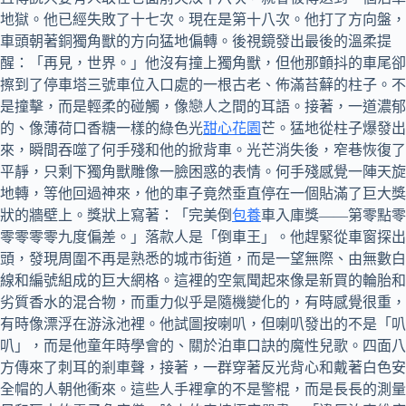
地獄。他已經失敗了十七次。現在是第十八次。他打了方向盤，
車頭朝著銅獨角獸的方向猛地偏轉。後視鏡發出最後的溫柔提
醒：「再見，世界。」他沒有撞上獨角獸，但他那顫抖的車尾卻
擦到了停車塔三號車位入口處的一根古老、佈滿苔蘚的柱子。不
是撞擊，而是輕柔的碰觸，像戀人之間的耳語。接著，一道濃郁
的、像薄荷口香糖一樣的綠色光
甜心花園
芒。猛地從柱子爆發出
來，瞬間吞噬了何手殘和他的掀背車。光芒消失後，窄巷恢復了
平靜，只剩下獨角獸雕像一臉困惑的表情。何手殘感覺一陣天旋
地轉，等他回過神來，他的車子竟然垂直停在一個貼滿了巨大獎
狀的牆壁上。獎狀上寫著：「完美倒
包養
車入庫獎——第零點零
零零零零九度偏差。」落款人是「倒車王」。他趕緊從車窗探出
頭，發現周圍不再是熟悉的城市街道，而是一望無際、由無數白
線和編號組成的巨大網格。這裡的空氣聞起來像是新買的輪胎和
劣質香水的混合物，而重力似乎是隨機變化的，有時感覺很重，
有時像漂浮在游泳池裡。他試圖按喇叭，但喇叭發出的不是「叭
叭」，而是他童年時學會的、關於泊車口訣的魔性兒歌。四面八
方傳來了刺耳的剎車聲，接著，一群穿著反光背心和戴著白色安
全帽的人朝他衝來。這些人手裡拿的不是警棍，而是長長的測量