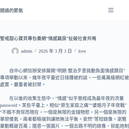
跳
至
錯過的節氣
主
要
內
容
警戒甜心寶貝專包養網“情感繭房”扯破社會共鳴
admin
2026 年 3 月 3 日
love
自中心網信辦安排展開“明朗·整治歹意挑動負面情感題目”
專項舉動以來，幾年夜平臺近日接踵被約談，一些萬萬級網紅被
處置，嚴重者被封禁。
在以後的收集生態中，“情感”似乎曾經成為最年夜的流量
password。某些平臺上，相似“原生家庭之痛”“婆媳月子年夜戰”
“不婚不育保而現在，一個是無限的金錢物慾，另一個是無限的
單戀傻氣，兩者都極端到讓她無法平衡。安然”等短錄像，瀏覽
量動輒破百萬；隨意一張圖片、一個去路不明的錄像，就能炮制