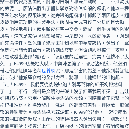
點一秒內變成無菌的、純淨的白醋！那是浩劫啊！」「不准動我
的蒜泥！」廖沾沾發出了醬料學家對待信仰般的怒吼。他以一種
專業包水餃的極限速度，從旁邊的麵粉堆中抓起了兩團麵皮。麵
皮被他用氣功般的捏製手法，瞬間擴大成直徑三公尺的巨大麵
皮。他猛地擲出，兩張麵皮在空中交疊，變成一個半透明的防禦
護盾。這就是家傳《沾醬秘笈》中記載的「水餃皮護盾」，薄韌
而充滿彈性。藍色離子炮光束猛烈地擊中麵皮護盾，發出了一聲
像是汽水開蓋的聲音。護盾劇烈震動，但奇蹟般地擋住了攻擊，
只是散發出濃郁的麵香。「這麵皮的延展性！完美！但撐不了太
久！」K-999焦急地大喊，中藥味更濃了。廖沾沾知道，他必須
帶走他那缸陳年老蒜
包養網
泥，那是宇宙的希望。他跑到蒜泥缸
前，使出他搬運食材的全部力量，將那口比他還胖的缸抱起。
「走！K-999！我們要從後院逃跑！別再管你的紅棗枸杞燃料
了！」「不行！燃料是文明的基礎！沒了紅棗我飛不遠！」吉娃
娃特務抗議。它用小嘴咬住廖沾沾的衣領，同時開啟了它背上的
枸杞推進器。推進器發出「滋滋」的輕微煎煮聲，伴隨著一股濃
郁的蔘味爆發。廖沾沾抱著蒜泥缸、K-999咬著他，一起從撞出
來的洞口衝向後院。王醋狂的醋罐機器人發出尖叫：「別想逃！
醬油黨餘孽！我會追上你！」店內剩下的所有空盤子被醋酸氣波