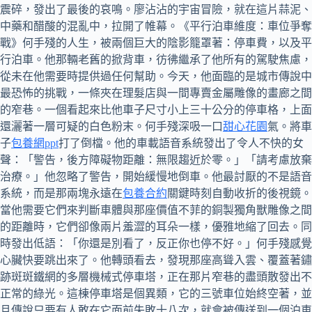
震碎，發出了最後的哀鳴。廖沾沾的宇宙冒險，就在這片蒜泥、
中藥和醋酸的混亂中，拉開了帷幕。《平行泊車維度：車位爭奪
戰》何手殘的人生，被兩個巨大的陰影籠罩著：停車費，以及平
行泊車。他那輛老舊的掀背車，彷彿繼承了他所有的駕駛焦慮，
從未在他需要時提供過任何幫助。今天，他面臨的是城市傳說中
最恐怖的挑戰，一條夾在理髮店與一間專賣金屬雕像的畫廊之間
的窄巷。一個看起來比他車子尺寸小上三十公分的停車格，上面
還灑著一層可疑的白色粉末。何手殘深吸一口
甜心花園
氣。將車
子
包養網ppt
打了倒檔。他的車載語音系統發出了令人不快的女
聲：「警告，後方障礙物距離：無限趨近於零。」「請考慮放棄
治療。」他忽略了警告，開始緩慢地倒車。他最討厭的不是語音
系統，而是那兩塊永遠在
包養合約
關鍵時刻自動收折的後視鏡。
當他需要它們來判斷車體與那座價值不菲的銅製獨角獸雕像之間
的距離時，它們卻像兩片羞澀的耳朵一樣，優雅地縮了回去。同
時發出低語：「你還是別看了，反正你也停不好。」何手殘感覺
心臟快要跳出來了。他轉頭看去，發現那座高聳入雲、覆蓋著鏽
跡斑斑鐵網的多層機械式停車塔，正在那片窄巷的盡頭散發出不
正常的綠光。這棟停車塔是個異類，它的三號車位始終空著，並
且傳說只要有人敢在它面前失敗十八次，就會被傳送到一個泊車