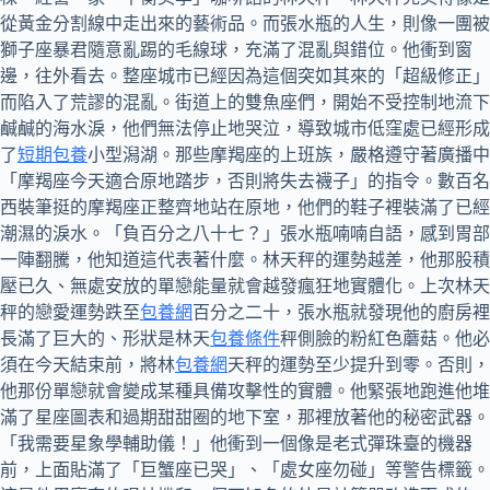
從黃金分割線中走出來的藝術品。而張水瓶的人生，則像一團被
獅子座暴君隨意亂踢的毛線球，充滿了混亂與錯位。他衝到窗
邊，往外看去。整座城市已經因為這個突如其來的「超級修正」
而陷入了荒謬的混亂。街道上的雙魚座們，開始不受控制地流下
鹹鹹的海水淚，他們無法停止地哭泣，導致城市低窪處已經形成
了
短期包養
小型潟湖。那些摩羯座的上班族，嚴格遵守著廣播中
「摩羯座今天適合原地踏步，否則將失去襪子」的指令。數百名
西裝筆挺的摩羯座正整齊地站在原地，他們的鞋子裡裝滿了已經
潮濕的淚水。「負百分之八十七？」張水瓶喃喃自語，感到胃部
一陣翻騰，他知道這代表著什麼。林天秤的運勢越差，他那股積
壓已久、無處安放的單戀能量就會越發瘋狂地實體化。上次林天
秤的戀愛運勢跌至
包養網
百分之二十，張水瓶就發現他的廚房裡
長滿了巨大的、形狀是林天
包養條件
秤側臉的粉紅色蘑菇。他必
須在今天結束前，將林
包養網
天秤的運勢至少提升到零。否則，
他那份單戀就會變成某種具備攻擊性的實體。他緊張地跑進他堆
滿了星座圖表和過期甜甜圈的地下室，那裡放著他的秘密武器。
「我需要星象學輔助儀！」他衝到一個像是老式彈珠臺的機器
前，上面貼滿了「巨蟹座已哭」、「處女座勿碰」等警告標籤。