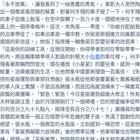
『永不放棄』，讓我看到了一絲愚蠢的勇氣。」車影大人突然掏
出一個像是遙控器的裝置，對著何手殘的車子按了一下。何手殘
的車子從牆上脫落，在空中旋轉了一百八十度，穩穩地停在了地
面上的一個停車格中。這次，夾角是——零度。「你被分配給我
的泊車學徒了。如果泊車是一種宗教，你就是那個連方向盤都沒
摸過的新信徒。」她指了指旁邊一輛像是巨型嬰兒車的改造車：
「這是你的訓練工具，從現在開始，你得學會如何在零點零零一
秒內，將這輛車精準停入對面的針眼大小
包養
的車位裡。」何手
殘看著那輛閃閃發光、還在播放《小星星》的嬰兒車，感到一陣
眩暈。泊車維度的生活，比他想象中還要無理頭一百萬倍。《失
控的星座運勢與單戀狂想曲》張水瓶從他那張覆蓋著七層舊報紙
的單人床上驚醒，不是因為鬧鐘，而是因為屋頂傳來了一陣震耳
欲聾的廣播聲。「緊急！緊急！今日星座運勢超級大修正！所有
天秤座請注意！由於月球剛剛打了一個噴嚏，您的戀愛機率從昨
日的百分之九十九點九，陡降至負百分之八十七！」廣播員的聲
音聽起來像是一個正在經歷中年危機的雙子座，充滿了戲劇性的
絕望。張水瓶，一個典型的水瓶座，立刻感到一陣恐慌，這是他
患有「星座預報壓力症候群」後的標準反應。他單戀著住在隔壁
棟、經營一家「平衡美學」咖啡館的林天秤。林天秤完美得像是