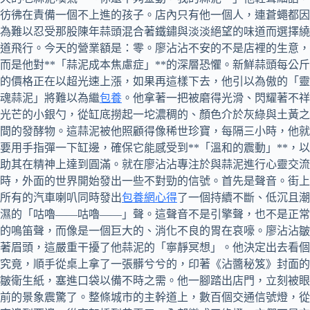
彷彿在責備一個不上進的孩子。店內只有他一個人，連蒼蠅都因
為難以忍受那股陳年蒜頭混合著鐵鏽與淡淡絕望的味道而選擇繞
道飛行。今天的營業額是：零。廖沾沾不安的不是店裡的生意，
而是他對**「蒜泥成本焦慮症」**的深層恐懼。新鮮蒜頭每公斤
的價格正在以超光速上漲，如果再這樣下去，他引以為傲的「靈
魂蒜泥」將難以為繼
包養
。他拿著一把被磨得光滑、閃耀著不祥
光芒的小銀勺，從缸底撈起一坨濃稠的、顏色介於灰綠與土黃之
間的發酵物。這蒜泥被他照顧得像稀世珍寶，每隔三小時，他就
要用手指彈一下缸邊，確保它能感受到**「溫和的震動」**，以
助其在精神上達到圓滿。就在廖沾沾專注於與蒜泥進行心靈交流
時，外面的世界開始發出一些不對勁的信號。首先是聲音。街上
所有的汽車喇叭同時發出
包養網心得
了一個持續不斷、低沉且潮
濕的「咕嚕——咕嚕——」聲。這聲音不是引擎聲，也不是正常
的鳴笛聲，而像是一個巨大的、消化不良的胃在哀嚎。廖沾沾皺
著眉頭，這嚴重干擾了他蒜泥的「寧靜冥想」。他決定出去看個
究竟，順手從桌上拿了一張髒兮兮的，印著《沾醬秘笈》封面的
皺衛生紙，塞進口袋以備不時之需。他一腳踏出店門，立刻被眼
前的景象震驚了。整條城市的主幹道上，數百個交通信號燈，從