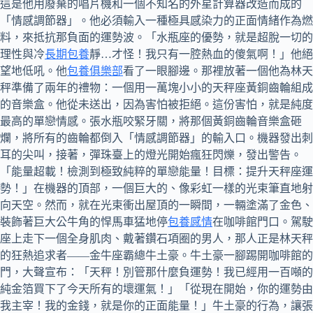
這是他用廢棄的唱片機和一個不知名的外星計算器改造而成的
「情感調節器」。他必須輸入一種極具感染力的正面情緒作為燃
料，來抵抗那負面的運勢波。「水瓶座的優勢，就是超脫一切的
理性與冷
長期包養
靜…才怪！我只有一腔熱血的傻氣啊！」他絕
望地低吼。他
包養俱樂部
看了一眼腳邊。那裡放著一個他為林天
秤準備了兩年的禮物：一個用一萬塊小小的天秤座黃銅齒輪組成
的音樂盒。他從未送出，因為害怕被拒絕。這份害怕，就是純度
最高的單戀情感。張水瓶咬緊牙關，將那個黃銅齒輪音樂盒砸
爛，將所有的齒輪都倒入「情感調節器」的輸入口。機器發出刺
耳的尖叫，接著，彈珠臺上的燈光開始瘋狂閃爍，發出警告。
「能量超載！檢測到極致純粹的單戀能量！目標：提升天秤座運
勢！」在機器的頂部，一個巨大的、像彩虹一樣的光束筆直地射
向天空。然而，就在光束衝出屋頂的一瞬間，一輛塗滿了金色、
裝飾著巨大公牛角的悍馬車猛地停
包養感情
在咖啡館門口。駕駛
座上走下一個全身肌肉、戴著鑽石項圈的男人，那人正是林天秤
的狂熱追求者——金牛座霸總牛土豪。牛土豪一腳踢開咖啡館的
門，大聲宣布：「天秤！別管那什麼負運勢！我已經用一百噸的
純金箔買下了今天所有的壞運氣！」「從現在開始，你的運勢由
我主宰！我的金錢，就是你的正面能量！」牛土豪的行為，讓張