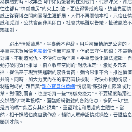
為群體對峙。收集空間中頻仍迸發的性別戰鬥、代際沖突，背后
往往都有“情感繭房”的火上加油。更值得警戒的是，這些負面情
感正從賽博空間向實際生涯舒展，人們不再關懷本相，只信任情
感和感到，公共會商非黑即白，社會共鳴難以告竣，扯破風險不
竭加劇。
跳出“情感繭房”，平臺義不容辭。用戶擁無情緒是公道的，
平臺尋求貿易價
包養網
值也無可厚非，但必需守住底線：不鼓動
對峙、不制造冤仇、不傳佈虛偽信息。平臺應優化算法邏輯，自
動打破同質化推舉，樹立收集空間的“對話規定”，激勵多元表
達，提倡基于現實與邏輯的感性會商，彌合思惟不合、推進價值
共鳴。同時，加大力度內在的事務審核機制，對決心挑動情感、
制造對峙的“題目黨”
甜心寶貝包養網
“情感黨”賬號停止限流或封
禁。對個別而言，也應培育一些“情感免疫力”。不要過度陷溺社
交媒體的“精準投喂”，面臨紛紛復雜的各路信息，多問一句“這
是真的嗎”“能否有其他視角”，重塑判定和思慮的主體性。當
然，相干媒體也應自動作為，輔助大眾辨認情感操控，晉陞信息
鑒別才能。