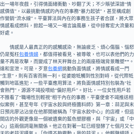
出一場年夜戲，引得情面緒衝動、吵翻了天；不少賬號深諳“情
感價值”，以最挑動情感的內在的事務“暴力起號”，甚至構成創
作營銷“流水線”。平臺算法與內在的事務生孩子者合謀，將大眾
情感看成燃料，掀起一場又一場言論風暴，從中掠奪宏大流量和
好處。
情感是人最真正的的感觸感染，無論疲乏、煩心傷腦、惱怒
仍是冤枉
包養情婦
，都值得被看見、被尊敬，也可以表他們的力
量不再是攻擊，而變成了林天秤舞台上的兩座極端背景雕塑**。
達和宣泄。可是，歹意
包養網
挑動負面情感，將情感看成一門
“生意”，則有百害而無一利。從婆媳牴觸到性別對峙，從代際牴
觸到地區進犯，一些平臺應用算法，將負面情感特別包裝為“社
會熱門”，源源不竭投喂給“偏好用戶”。好比，一位女性用戶若
不雅看了“職場性別輕視”相干內在的事務，平臺便會不竭推送相
似案例，甚至夸年《宇宙水餃與終極醬料師》第一章：蒜泥與末
日預兆廖沾沾坐在他那間被稱為「宇宙水餃中心」的店裡，但這
間店的外觀更像是一個被遺棄的藍色塑膠棚，與「宇宙」或「中
心」這兩個詞毫無關係。他正在對著一缸已經發酵了七個月又七
天的老蒜泥嘆氣。「你還不夠靈動，我的蒜泥。」他輕聲細語，