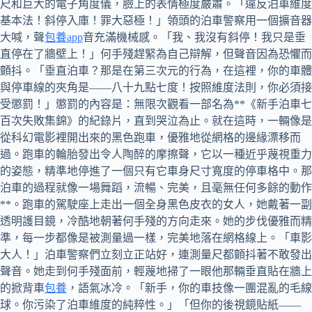
尺和巨大的電子角度儀，臉上的表情極度嚴肅。「違反泊車維度
基本法！斜停入庫！罪大惡極！」領頭的泊車警察用一個擴音器
大喊，聲
包養app
音充滿機械感。「我、我沒有斜停！我只是垂
直停在了牆壁上！」何手殘趕緊為自己辯解，但聲音因為恐懼而
顫抖。「垂直泊車？那是在第三次元的行為，在這裡，你的車體
與停車線的夾角是——八十九點七度！按照維度法則，你必須接
受懲罰！」懲罰的內容是：無限次觀看一部名為**《新手泊車七
百次失敗集錦》的紀錄片，直到哭泣為止。就在這時，一輛像是
從科幻電影裡開出來的黑色跑車，優雅地從網格的邊緣漂移而
過。跑車的輪胎發出令人陶醉的摩擦聲，它以一種近乎蔑視重力
的姿態，精準地停進了一個只有它車身尺寸寬度的停車格中。那
泊車的過程就像一場舞蹈，流暢、完美，且毫無任何多餘的動作
**。跑車的駕駛座上走出一個全身黑色皮衣的女人，她戴著一副
透明護目鏡，冷酷地朝著何手殘的方向走來。她的步伐優雅而精
準，每一步都像是被測量過一樣，完美地落在網格線上。「車影
大人！」泊車警察們立刻立正站好，連測量尺都顫抖著不敢發出
聲音。她走到何手殘面前，輕蔑地掃了一眼他那輛垂直貼在牆上
的掀背車
包養
，語氣冰冷。「新手，你的車技像一團混亂的毛線
球。你污染了泊車維度的純粹性。」「但你的後視鏡貼紙——