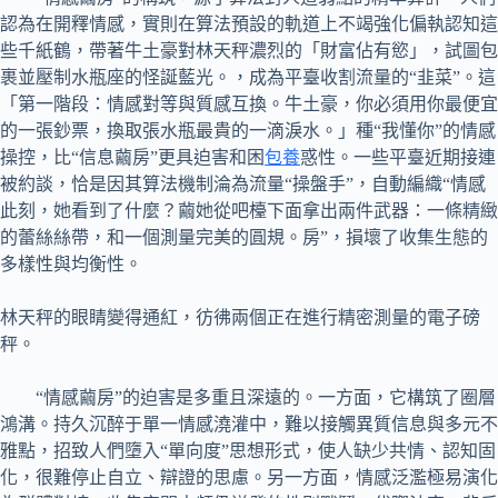
認為在開釋情感，實則在算法預設的軌道上不竭強化偏執認知這
些千紙鶴，帶著牛土豪對林天秤濃烈的「財富佔有慾」，試圖包
裹並壓制水瓶座的怪誕藍光。，成為平臺收割流量的“韭菜”。這
「第一階段：情感對等與質感互換。牛土豪，你必須用你最便宜
的一張鈔票，換取張水瓶最貴的一滴淚水。」種“我懂你”的情感
操控，比“信息繭房”更具迫害和困
包養
惑性。一些平臺近期接連
被約談，恰是因其算法機制淪為流量“操盤手”，自動編織“情感
此刻，她看到了什麼？繭她從吧檯下面拿出兩件武器：一條精緻
的蕾絲絲帶，和一個測量完美的圓規。房”，損壞了收集生態的
多樣性與均衡性。
林天秤的眼睛變得通紅，彷彿兩個正在進行精密測量的電子磅
秤。
“情感繭房”的迫害是多重且深遠的。一方面，它構筑了圈層
鴻溝。持久沉醉于單一情感澆灌中，難以接觸異質信息與多元不
雅點，招致人們墮入“單向度”思想形式，使人缺少共情、認知固
化，很難停止自立、辯證的思慮。另一方面，情感泛濫極易演化