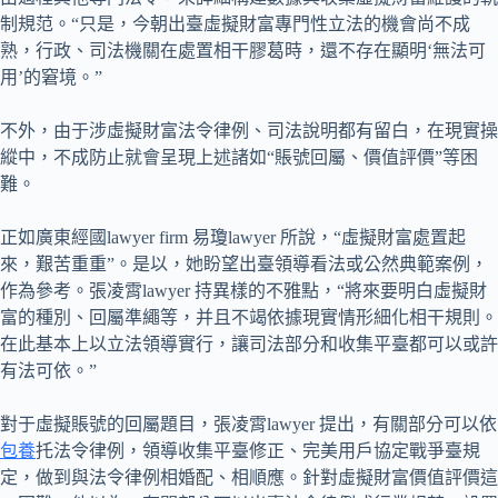
制規范。“只是，今朝出臺虛擬財富專門性立法的機會尚不成
熟，行政、司法機關在處置相干膠葛時，還不存在顯明‘無法可
用’的窘境。”
不外，由于涉虛擬財富法令律例、司法說明都有留白，在現實操
縱中，不成防止就會呈現上述諸如“賬號回屬、價值評價”等困
難。
正如廣東經國lawyer firm 易瓊lawyer 所說，“虛擬財富處置起
來，艱苦重重”。是以，她盼望出臺領導看法或公然典範案例，
作為參考。張凌霄lawyer 持異樣的不雅點，“將來要明白虛擬財
富的種別、回屬準繩等，并且不竭依據現實情形細化相干規則。
在此基本上以立法領導實行，讓司法部分和收集平臺都可以或許
有法可依。”
對于虛擬賬號的回屬題目，張凌霄lawyer 提出，有關部分可以依
包養
托法令律例，領導收集平臺修正、完美用戶協定戰爭臺規
定，做到與法令律例相婚配、相順應。針對虛擬財富價值評價這