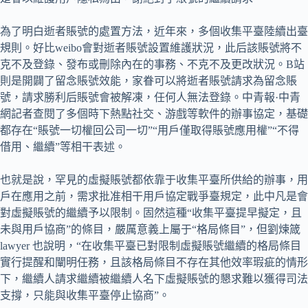
為了明白逝者賬號的處置方法，近年來，多個收集平臺陸續出臺
規則。好比weibo會對逝者賬號設置維護狀況，此后該賬號將不
克不及登錄、發布或刪除內在的事務、不克不及更改狀況。B站
則是開闢了留念賬號效能，家眷可以將逝者賬號請求為留念賬
號，請求勝利后賬號會被解凍，任何人無法登錄。中青報·中青
網記者查閱了多個時下熱點社交、游戲等軟件的辦事協定，基礎
都存在“賬號一切權回公司一切”“用戶僅取得賬號應用權”“不得
借用、繼續”等相干表述。
也就是說，罕見的虛擬賬號都依靠于收集平臺所供給的辦事，用
戶在應用之前，需求批准相干用戶協定戰爭臺規定，此中凡是會
對虛擬賬號的繼續予以限制。固然這種“收集平臺提早擬定，且
未與用戶協商”的條目，嚴厲意義上屬于“格局條目”，但劉煉箴
lawyer 也說明，“在收集平臺已對限制虛擬賬號繼續的格局條目
實行提醒和闡明任務，且該格局條目不存在其他效率瑕疵的情形
下，繼續人請求繼續被繼續人名下虛擬賬號的懇求難以獲得司法
支撐，只能與收集平臺停止協商”。