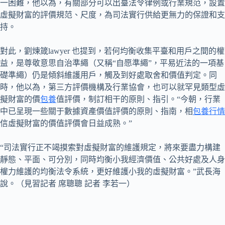
一困難，他以為，有關部分可以出臺法令律例或行業規范，設置
虛擬財富的評價規范、尺度，為司法實行供給更無力的保證和支
持。
對此，劉煉箴lawyer 也提到，若何均衡收集平臺和用戶之間的權
益，是尊敬意思自治準繩（又稱“自愿準繩”，平易近法的一項基
礎準繩）仍是傾斜維護用戶，觸及到好處取舍和價值判定。同
時，他以為，第三方評價機構及行業協會，也可以就罕見類型虛
擬財富的價
包養
值評價，制訂相干的原則、指引。“今朝，行業
中已呈現一些關于數據資產價值評價的原則、指南，相
包養行情
信虛擬財富的價值評價會日益成熟。”
“司法實行正不竭摸索對虛擬財富的維護規定，將來要盡力構建
靜態、平面、可分別，同時均衡小我經濟價值、公共好處及人身
權力維護的均衡法令系統，更好維護小我的虛擬財富。”武長海
說。（見習記者 席聰聰 記者 李若一）