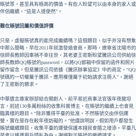
賬號等，甚至具有極高的價值。有些人盼望可以由本身的家人或
伴侶繼續，“這是人道使然”。
難在賬號回屬和價值評價
只是，虛擬賬號真的能完成繼續嗎？這個題目，似乎并沒有想象
中那么簡略，早在2011年就激發過會商。那時，遼寧省沈陽市的
徐師長教師因車禍不幸往世，其老婆王密斯盼望騰訊公司供給徐
師長教師QQ賬號的password，以將QQ郵箱中保留的函件和照片
留作留念。但是騰訊公司依據《騰訊辦事協定》中的商定，“QQ
號碼的一切權屬于騰訊，應用權僅屬于初始請求注冊人”，謝絕
了王密斯的懇求。
中華遺言庫家辦部結合開創人、前平易近商事法官張年夜龍坦
言，前述130多萬粉絲的收集科普博主，在賬號的繼續上也會見
臨異樣的題目。“除非獲得平臺的批准，不然賬號交由伴侶運
營，實在是存在較年夜妨礙的。”他還說明說，假如用戶都發生
賬號繼續題目，收集平臺的運營保護本錢就會隨之增添。平臺凡
是會以維護用戶隱私為由，謝絕對于賬號的繼續請求。