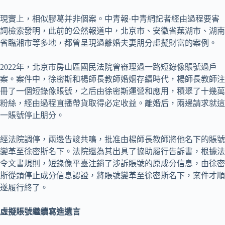
現實上，相似膠葛并非個案。中青報·中青網記者經由過程要害
詞檢索發明，此前的公然報道中，北京市、安徽省蕪湖市、湖南
省臨湘市等多地，都曾呈現過離婚夫妻朋分虛擬財富的案例。
2022年，北京市房山區國民法院曾審理過一路短錄像賬號過戶
案。案件中，徐密斯和楊師長教師婚姻存續時代，楊師長教師注
冊了一個短錄像賬號，之后由徐密斯運營和應用，積聚了十幾萬
粉絲，經由過程直播帶貨取得必定收益。離婚后，兩邊請求就這
一賬號停止朋分。
經法院調停，兩邊告竣共鳴，批准由楊師長教師將他名下的賬號
變革至徐密斯名下。法院還為其出具了協助履行告訴書，根據法
令文書規則，短錄像平臺注銷了涉訴賬號的原成分信息，由徐密
斯從頭停止成分信息認證，將賬號變革至徐密斯名下，案件才順
遂履行終了。
虛擬賬號繼續寫進遺言