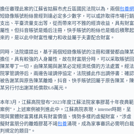
擔任審理此案的江蘇省姑蘇市虎丘區國民法院以為，兩個
包養網
短錄像賬號粉絲曾經到達必定多少數字，可以或許取得市場行銷
支出、平臺流量支出等，從而帶來可不雅的經濟收益，具有財富
屬性。但抖音賬號是婚后注冊，快手賬號的粉絲也是婚后積聚起
來的，是以此中財富性權力和收益屬于夫妻配合財富。
同時，法院還提出，基于兩個短錄像賬號的注冊和運營都由陳某
擔任，具有較強的人身屬性，故在財富朋分時，可以采取賬號回
陳某零丁一切，由陳某賜與謝某必定經濟抵償的方法處置。經法
院掌管調停后，兩邊告竣調停協定，法院據此作出調停書：確認
被告謝某與原告陳某離婚，抖音、快手賬號回屬于原告陳某，陳
某另行付出謝某抵償款6.6萬元。
本年3月，江蘇高院發布“2023年度江蘇法院家事膠葛十年夜典範
案例”，上述案例被列進此中。江蘇高院表現，internet時期，呈
現與實體財富異樣具有財富價值、情勢多樣的虛擬財富，“涉虛
擬財富朋分的離婚膠葛不竭
包養
涌現，成為家事審訊必需明白裁
判規定的題目”。