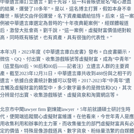
中華遺言庫訂立遺言。劉千先容，這一科普賬號是名“嘔心瀝血
的結果，運營了10多年”。是以，這名博主打算，假如本身不幸
離世，賬號交由伴侶運營，名下資產繼續給怙恃。后來，這一案
例被中華遺言庫選定為昔時的“十年夜典範案例”，經媒體報道
后，激發大批會商。劉千說，“這一案例，虛擬財富價值絕對較
高，同時既有賬號，也有資產，具有很強的代表性。”
本年3月，2023年度《中華遺言庫白皮書》發布。白皮書顯示，
微信、QQ、付出寶、收集游戲賬號等虛擬財富，成為“中青年”
（這里指80后、90后和00后——記者注）立遺言人群的主要資
產。截至2023年12月31日，中華遺言庫共收到488份與之相干的
遺言。依據白皮書統計數據可以發明，2017-2023年“中青年”遺
言觸及虛擬財富的類型中，多少數字最多的是微信和QQ，其次
分辨是付出寶、收集游戲賬號、虛擬貨泉和淘寶網店等。
北京市中聞lawyer firm 劉煉箴lawyer ，5年前就讀碩士研討生時
代，便開端追蹤關心虛擬財富維護。在他看來，今世年青人是應
用收集利用和辦事的主力軍，而收集催生的部門虛擬財富具有必
定的價值，特殊是像游戲道具、數字貨泉、粉絲量浩繁的自媒體