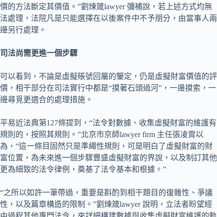
價的方法斷定其價值。”劉煉箴lawyer 彌補說，若上述方式均無
法處理，法院凡是只能選擇在以後案件中不予朋分，由當事人兩
邊另行處理。
司法尚需更進一個步驟
可以看到，不論是虛擬賬號回屬的鑒定，仍是虛擬財富價值的評
價，相干部分在司法實行中都是“摸著石頭過河”，一邊摸索，一
邊尋覓更適合的處理措施。
平易近法典第127條提到，“法令對數據、收集虛擬財富的維護有
規則的，按照其規則。”北京市京師lawyer firm 主任張凌霄以
為，“這一條目固然只是準繩性規則，可是明白了虛擬財富的財
富位置，為未來進一個步驟豐盛虛擬財富的界說，以及制訂其他
更為細致的法令律例，奠基了法令基本和根據。”
“之所以如許一筆帶過，重要是斟酌到相干題目的復雜性、爭議
性，以及篇章構造的限制。”劉煉箴lawyer 說明，立法者盼望經
由過程其他專門法令，來詳細構建數據與收集虛擬財富維護的軌