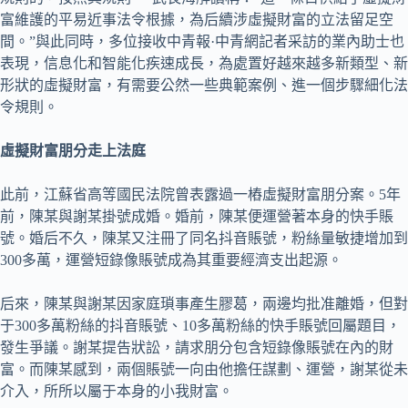
富維護的平易近事法令根據，為后續涉虛擬財富的立法留足空
間。”與此同時，多位接收中青報·中青網記者采訪的業內助士也
表現，信息化和智能化疾速成長，為處置好越來越多新類型、新
形狀的虛擬財富，有需要公然一些典範案例、進一個步驟細化法
令規則。
虛擬財富朋分走上法庭
此前，江蘇省高等國民法院曾表露過一樁虛擬財富朋分案。5年
前，陳某與謝某掛號成婚。婚前，陳某便運營著本身的快手賬
號。婚后不久，陳某又注冊了同名抖音賬號，粉絲量敏捷增加到
300多萬，運營短錄像賬號成為其重要經濟支出起源。
后來，陳某與謝某因家庭瑣事產生膠葛，兩邊均批准離婚，但對
于300多萬粉絲的抖音賬號、10多萬粉絲的快手賬號回屬題目，
發生爭議。謝某提告狀訟，請求朋分包含短錄像賬號在內的財
富。而陳某感到，兩個賬號一向由他擔任謀劃、運營，謝某從未
介入，所所以屬于本身的小我財富。