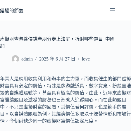
跳
至
錯過的節氣
主
要
內
容
虛擬財查包養價錢產朋分走上法庭，折射哪些題目_中國
網
admin
2025 年 6 月 27 日
love
年青人是應用收集利用和辦事的主力軍，而收集催生的部門虛擬
財富具有必定的價值，特殊是像游戲道具、數字貨泉、粉絲量浩
繁的自媒體賬號等，甚至具有極高的價值。由此，近年來虛擬財
富繼續題目及激發的膠葛也日漸惹人追蹤關心。而在此類題目
中，不只是虛擬財富的回屬，其價值若何評價，也是辣手的題
目。以自媒體賬號為例，其經濟價值多取決于運營情形和市場行
情，今朝尚缺少同一的虛擬財富價值認定尺度。