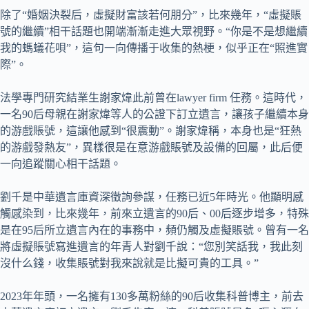
除了“婚姻決裂后，虛擬財富該若何朋分”，比來幾年，“虛擬賬
號的繼續”相干話題也開端漸漸走進大眾視野。“你是不是想繼續
我的螞蟻花唄”，這句一向傳播于收集的熱梗，似乎正在“照進實
際”。
法學專門研究結業生謝家煒此前曾在lawyer firm 任務。這時代，
一名90后母親在謝家煒等人的公證下訂立遺言，讓孩子繼續本身
的游戲賬號，這讓他感到“很震動”。謝家煒稱，本身也是“狂熱
的游戲發熱友”，異樣很是在意游戲賬號及設備的回屬，此后便
一向追蹤關心相干話題。
劉千是中華遺言庫資深徵詢參謀，任務已近5年時光。他顯明感
觸感染到，比來幾年，前來立遺言的90后、00后逐步增多，特殊
是在95后所立遺言內在的事務中，頻仍觸及虛擬賬號。曾有一名
將虛擬賬號寫進遺言的年青人對劉千說：“您別笑話我，我此刻
沒什么錢，收集賬號對我來說就是比擬可貴的工具。”
2023年年頭，一名擁有130多萬粉絲的90后收集科普博主，前去