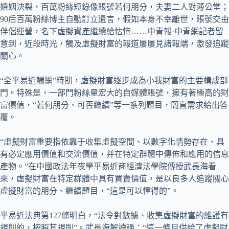
婚姻決裂，百萬粉絲短錄像賬號若何朋分，夫妻二人對簿公堂；
90后百萬粉絲博主自動訂立遺言，假如本身不幸離世，賬號交由
伴侶運營，名下虛擬資產繼續給怙恃……中青報·中青網記者留
意到，近段時光，觸及虛擬財富的報道屢屢見諸報端，激發追蹤
關心。
“全平易近觸網”時期，虛擬財富逐步成為小我財富的主要構成部
門。特殊是，一部門粉絲量宏大的自媒體賬號，擁有著極高的財
富價值，“若何朋分、可否繼續”等一系列題目，簡直需求給出答
覆。
“虛擬財富重要指依靠于收集虛擬空間、以數字化情勢存在、具
有必定應用價值和交流價值，并在特定群體中傳佈和應用的信息
產物。”在中國政法年夜學平易近商經濟法學院傳授武長海看
來，虛擬財富在特定群體中具有買賣價值，是以良多人追蹤關心
虛擬財富的朋分、繼續題目，“這是可以懂得的”。
平易近法典第127條明白，“法令對數據、收集虛擬財富的維護有
規則的，按照其規則”。武長海解讀稱：“這一條目供給了虛擬財