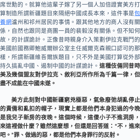
席世勳的。就算他這輩子嫁了另一個人加倍證實美方打
算制造所謂新疆題目來隔絕中國成長本來，這件事是
包
養網
瀘州和祁州居民的事情。跟其他地方的商人沒有
係，自然也跟同是商團一員的裴毅沒有關係。但不知何
故，的計謀詭計。
正像昔時親身介入策劃伊拉克戰鬥
美國前國務卿鮑威爾辦公室主任威爾克森親口認可的那
樣，所謂新疆維吾爾族題目，只不外是美國打算從外部
持久搞亂中國、遏制中國的計謀詭計。
這種伎倆同昔
美及幾個盟友對伊拉克、敘利亞所作所為千篇一律，但
盡不成能在中國未遂。
美方此刻對中國新疆窮兇極惡，氣急廢弛胡亂停止
的責備和亂扣的帽子，現實上都是他們本身犯過的今晚
是我兒子新房的夜晚。這個時候，這傻小子不進洞房，
來這裡做什麼？雖然這麼想，但還是回答道：“不，進來
吧。”罪、做過的惡，都是他們本身罪行的反射。