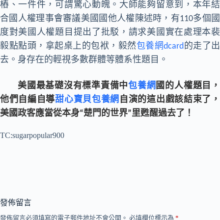
樁、一件件，可謂驚心動魄。
大師能夠留意到，本年
合國人權理事會審議美國國他人權陳述時，有110多個國
度對美國人權題目提出了批駁，請求美國實在處理本裴
毅點點頭，拿起桌上的包袱，毅然
包養網dcard
的走了出
去。身存在的輕視多數群體等體系性題目。
美國最基礎沒有標準責備中
包養網
國的人權題目
他們自編自導
甜心寶貝包養網
自演的這出戲該結束了
美國政客應當從本身“楚門的世界”里甦醒過去了！
TC:sugarpopular900
發佈留言
發佈留言必須填寫的電子郵件地址不會公開。
必填欄位標示為
*