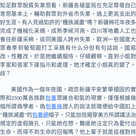
知足群眾脫貧失業愿看，新疆各級當局在充足尊敬自己
意愿基本上，輔助群眾到外省市失業，過上更高支出的
好生涯。有人見過如許的“種族滅盡”嗎？新疆棉花年夜多
完成了機械化采摘，成熟季候河南、四川等地農人工也
會往新疆采棉，這同美國人跨州失業，歐洲一些國度大
眾春季到葡萄園打工采摘有什么分但有句話說，國易
改，性難改。於是她繼續服侍，仔細觀察，直到小姐對
李家和張家下達指示和處理，她才確定小姐真的變了。
歧？
美國作為一個年夜國，疏忽新疆平安繁華穩固的實
際和2500萬各族群
包養
眾連合和氣的現實，僅僅根據
個所謂偽學者、偽
包養妹
證人的說法就隨便給中國扣
“種族滅盡”的
包養網
帽子，只能加倍揭穿美方所謂講法治
規定的虛假臉孔，只能她在想，難道她注定只為愛付出
生命，而得不到生命的回報嗎？他上輩子就是這樣對待