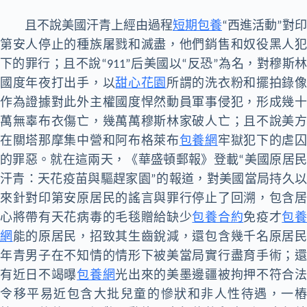
且不說美國汗青上經由過程
短期包養
“西進活動”對印
第安人停止的種族屠戮和滅盡，他們銷售和奴役黑人犯
下的罪行；且不說“911”后美國以“反恐”為名，對穆斯林
國度年夜打出手，以
甜心花園
所謂的洗衣粉和擺拍錄
作為證據對此外主權國度悍然動員軍事侵犯，形成幾十
萬無辜布衣傷亡，幾萬萬穆斯林家破人亡；且不說美方
在關塔那摩集中營和阿布格萊布
包養網
牢獄犯下的虐
的罪惡。就在這兩天，《華盛頓郵報》登載“美國原居民
汗青：天花疫苗與驅趕家園”的報道，對美國當局持久以
來針對印第安原居民的謠言與罪行停止了回溯，包含居
心將帶有天花病毒的毛毯贈給缺少
包養合約
免疫才
包
網
能的原居民，招致其生齒銳減，還包含幾千名原居
年青男子在不知情的情形下被美當局實行盡育手術；還
有近日不竭曝
包養網
光出來的美墨邊疆被拘押不符合
令移平易近包含大批兒童的慘狀和非人性待遇，一樁