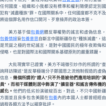
厲的法令法式，要經得起現實和
包養金額
汗青的查驗
任何國度、組織和小我都沒有標準和權利隨便認定別國
犯有“滅盡種族”罪。在國際關系中，任何國度都不克不及
將這個罪名用作信口開河、歹意操弄的政治本簽。
美方基于個
包養網
體反華權勢的謠言和虛偽信息
包養情婦
妄
包養意思
自斷言中國新疆存在“種族滅盡”，這
是荒誕之極的世紀謠言，是對中國國民的極年夜欺侮和
侵略，也是對國際法和國際關系基礎原則的嚴重蹂躪。
大批現實早已證實，美方不竭徵引炒作的所謂的“查
詢拜訪陳述”是反華極端分子鄭國恩之流炮制假造的虛偽
信息。
幾個所謂的“證人”只不外是被他們應用培訓的“
員”，而相干媒體則居中飾演了“擴音器”和謠言傳佈機的
感化。
他們的低劣扮演破綻百出，對此，不只中國新
方面並且良多包含美國在
包養
內的本國人士都曾經經
過程各類方法予以揭穿批評。