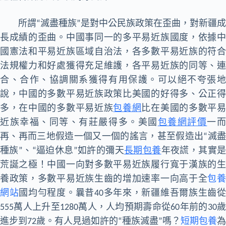
所謂“滅盡種族”是對中公民族政策在歪曲，對新疆成
長成績的歪曲。中國事同一的多平易近族國度，依據中
國憲法和平易近族區域自治法，各多數平易近族的符合
法規權力和好處獲得充足維護，各平易近族的同等、連
合、合作、協調關系獲得有用保護。可以絕不夸張地
說，中國的多數平易近族政策比美國的好得多、公正得
多，在中國的多數平易近族
包養網
比在美國的多數平
近族幸福、同等、有莊嚴得多。美國
包養網評價
一
再、再而三地假造一個又一個的謠言，甚至假造出“滅盡
種族”、“逼迫休息”如許的彌天
長期包養
年夜謊，其實
荒誕之極！
中國一向對多數平易近族履行寬于漢族的
養政策，多數平易近族生齒的增加速率一向高于全
包
網站
國均勻程度。曩昔40多年來，新疆維吾爾族生齒
555萬人上升至1280萬人，人均預期壽命從60年前的30歲
進步到72歲。有人見過如許的“種族滅盡”嗎？
短期包養
為