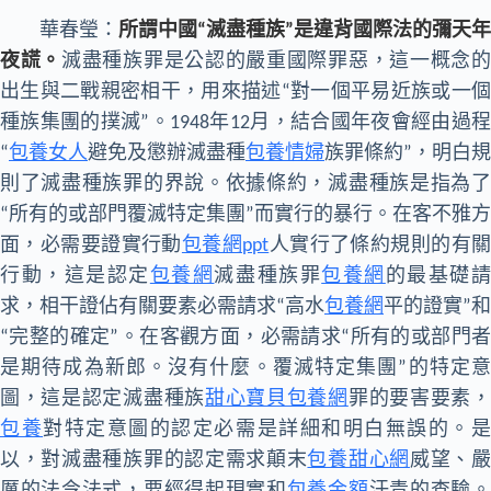
華春瑩：
所謂中國“滅盡種族”是違背國際法的彌天年
夜謊。
滅盡種族罪是公認的嚴重國際罪惡，這一概念
出生與二戰親密相干，用來描述“對一個平易近族或一個
種族集團的撲滅”。1948年12月，結合國年夜會經由過程
“
包養女人
避免及懲辦滅盡種
包養情婦
族罪條約”，明白規
則了滅盡種族罪的界說。依據條約，滅盡種族是指為了
“所有的或部門覆滅特定集團”而實行的暴行。在客不雅方
面，必需要證實行動
包養網ppt
人實行了條約規則的有
行動，這是認定
包養網
滅盡種族罪
包養網
的最基礎
求，相干證佔有關要素必需請求“高水
包養網
平的證實”和
“完整的確定”。在客觀方面，必需請求“所有的或部門者
是期待成為新郎。沒有什麼。覆滅特定集團”的特定意
圖，這是認定滅盡種族
甜心寶貝包養網
罪的要害要素
包養
對特定意圖的認定必需是詳細和明白無誤的。
以，對滅盡種族罪的認定需求顛末
包養甜心網
威望、