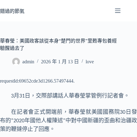
跳
至
錯過的節氣
主
要
內
容
華春瑩：美國政客該從本身“楚門的世界”里甦專包養經
驗醒過去了
admin
2026 年 1 月 13 日
love
requestId:69652cde3d1266.57497444.
3月31日，交際部講話人華春瑩掌管例行記者會。
在記者會正式開端前，華春瑩就美國國務院30日發
布的“2020年國他人權陳述”中對中國新疆的歪曲和治疆政
策的鞭撻停止了回應。