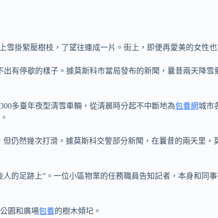
邊樹上雪掛緊壓樹枝，了望往連成一片。街上，即便再愛美的女性
不出有停歇的樣子。據莫斯科市當局發布的新聞，曩昔兩天降雪量
300多臺年夜型清雪車輛，從清晨時分起不中斷地為
包養網
城市
。
胎，但仍然幾次打滑。據莫斯科交警部分新聞，在曩昔的兩天里，
後人的足跡上”。一位小區物業的任務職員告知記者，本身和同事
公園和廣場
包養
的樹木傾圮。