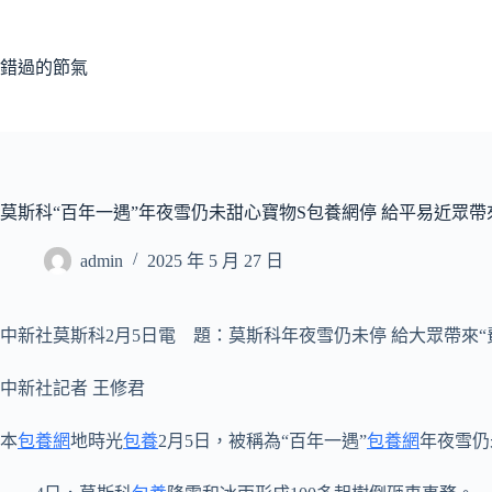
跳
至
主
錯過的節氣
要
內
容
莫斯科“百年一遇”年夜雪仍未甜心寶物S包養網停 給平易近眾帶來
admin
2025 年 5 月 27 日
中新社莫斯科2月5日電 題：莫斯科年夜雪仍未停 給大眾帶來“
中新社記者 王修君
本
包養網
地時光
包養
2月5日，被稱為“百年一遇”
包養網
年夜雪仍