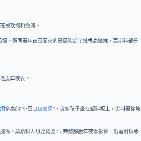
航班被耽擱和撤消。
樹木砸壞。隨同著年夜雪而來的暴風吹斷了幾根高壓線，莫斯科部分
毛皮年夜衣。
網
多高的“小雪山
包養網
”，良多孩子坐在塑料板上，尖叫著從坡
度擺佈。莫斯科人想要概要2：完整解脫年夜雪影響，仍需耐煩等