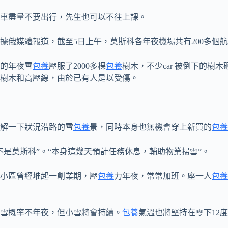
車盡量不要出行，先生也可以不往上課。
據俄媒體報道，截至5日上午，莫斯科各年夜機場共有200多個
的年夜雪
包養
壓服了2000多棵
包養
樹木，不少car 被倒下的
樹木和高壓線，由於已有人是以受傷。
解一下狀況沿路的雪
包養
景，同時本身也無機會穿上新買的
包養
不是莫斯科”。“本身這幾天預計任務休息，輔助物業掃雪”。
小區曾經堆起一創業期，壓
包養
力年夜，常常加班。座一人
包養
雪概率不年夜，但小雪將會持續。
包養
氣溫也將堅持在零下12