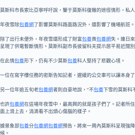
莫斯科市長索比亞寧呼吁說，鑒于莫斯科復雜的途徑情形，私人
年夜雪除
包養網
了影響莫斯科路面路況外，還影響了機場航班。
除了出行未便外，年夜雪還形成了財富
包養
喪
包養網
失。連日來
呈現了供電暫斷情形。莫斯科副市長彼留科夫提示居平易近闊別
在此情
包養
形下，仍有不少莫斯
包養
科人堅持了悲觀心境。
一位在寫字樓任務的密斯告知記者，遲緩的公交車可以讓本身了
另一位年逾五旬老
包養網
者則自豪地說，“不
包養
下雪的莫斯科
也許
包養網
在這場年夜雪中，最高興的就是孩子們了。記者所住
面上滑上去，涓滴看不出煩心傷腦的樣子。
據景象部
包養
分
包養網
包養網
預告，將來一周內莫斯科呈現強降
候。