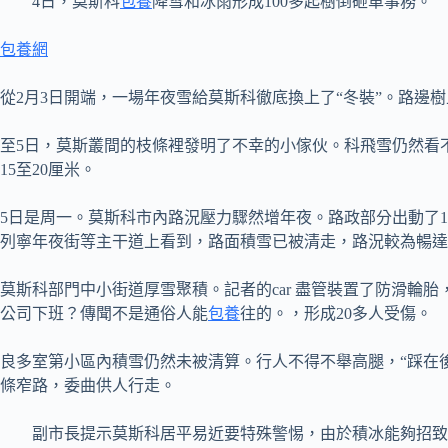
4日，莫斯科
包養
降雪和冰雨形成100多起樹倒砸車事務。
包養網
從2月3日開端，一場年夜雪給莫斯科徹底換上了“冬裝”。路
至5日，莫斯叢間的枝條裡發明了不幸的小傢伙。科飛雪仍然看
15至20厘米。
5日是周一。莫斯科市內路況壓力驟然增年夜。路政部分出動了1
列寧年夜街等主干道上看到，路面積雪已被清走，路況較為暢達
莫斯科部門中小街道厚雪聚積。記者的car 盡管裝置了防滑輪
公司下班？傳聞不是通俗人能
包養
往的。，形成20多人受傷。
良多室第小區內積雪仍然未被清算。行人不得不舉高腿，“踩在
條窄路，委曲供人行走。
副市長提示莫斯科居平易近要特殊警惕，由於積冰能夠招致