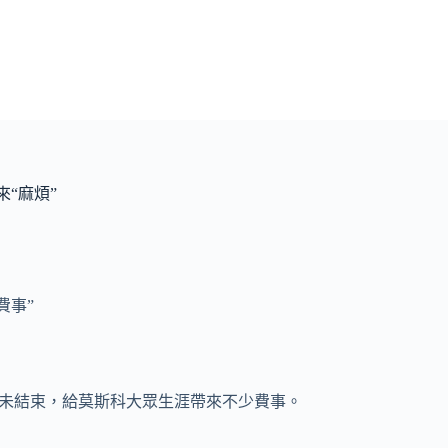
“麻煩”
費事”
未結束，給莫斯科大眾生涯帶來不少費事。