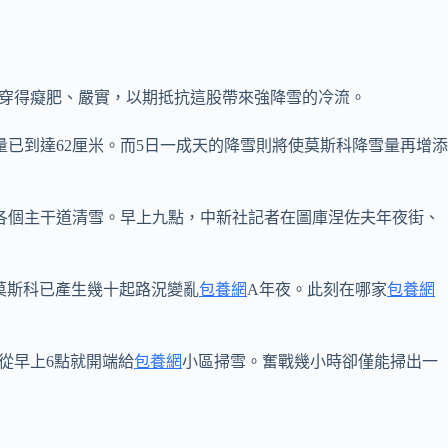
也穿得癡肥、嚴實，以期抵抗這股帶來強降雪的冷流。
已到達62厘米。而5日一成天的降雪則將使莫斯科降雪量再增添
各個主干道清雪。早上九點，中新社記者在圖庫涅佐夫年夜街、
莫斯科已產生幾十起路況變亂
包養網
A年夜。此刻在哪家
包養網
從早上6點就開端給
包養網
小區掃雪。奮戰幾小時卻僅能掃出一