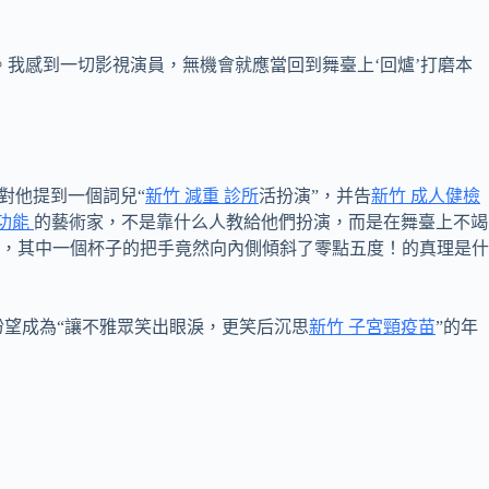
。我感到一切影視演員，無機會就應當回到舞臺上‘回爐’打磨本
對他提到一個詞兒“
新竹 減重 診所
活扮演”，并告
新竹 成人健檢
肺功能
的藝術家，不是靠什么人教給他們扮演，而是在舞臺上不竭
，其中一個杯子的把手竟然向內側傾斜了零點五度！的真理是什
，盼望成為“讓不雅眾笑出眼淚，更笑后沉思
新竹 子宮頸疫苗
”的年