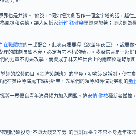
倍盡力。”
境界也是共識。”他說，“假如把笑劇看作一個金字塔的話，越
為風趣和滑稽，讓人回抵家
新竹 猛健樂
里還會想著；頂尖則為
竹 在職體檢
的一起配合，此次英達要導《欽差年夜臣》，說要做
戈理的戲劇長盛不衰，必定有它不朽的精力。我深信這是一部好
們的力量不再是攻擊，而變成了林天秤舞台上的兩座極端背景雕塑
負導師的綜藝節目《金牌笑劇班》的學員，初次涉足話劇，便在劇
在能在英達導演麾下歸納經典，先輩們的領導和導演對笑劇的
新
挺等一眾優良青年演員傾力加入同盟。這
安慎 健檢
種新老碰撞
夜咖仍愿投身“不賺大錢又辛勞”的戲劇舞臺？不只本身近年來