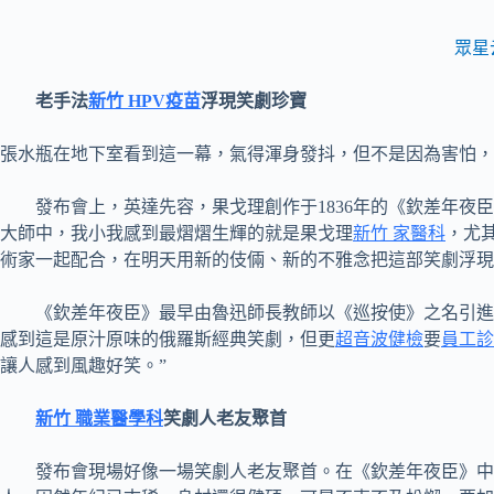
眾星
老手法
新竹 HPV疫苗
浮現笑劇珍寶
張水瓶在地下室看到這一幕，氣得渾身發抖，但不是因為害怕，
發布會上，英達先容，果戈理創作于1836年的《欽差年夜
大師中，我小我感到最熠熠生輝的就是果戈理
新竹 家醫科
，尤
術家一起配合，在明天用新的伎倆、新的不雅念把這部笑劇浮現
《欽差年夜臣》最早由魯迅師長教師以《巡按使》之名引進
感到這是原汁原味的俄羅斯經典笑劇，但更
超音波健檢
要
員工診
讓人感到風趣好笑。”
新竹 職業醫學科
笑劇人老友聚首
發布會現場好像一場笑劇人老友聚首。在《欽差年夜臣》中