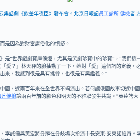
云集話劇《欽差年夜臣》發布會。北京日報記
員工診所 健檢
者 
而是因為對財富庸俗化的憤怒。
臣》是“世界戲劇寶庫傍邊，尤其是笑劇珍寶中的珍寶”，“我們
其「愛？」林天秤的臉抽動了一下，她對「愛」這個詞的定義，
出來，我感到很是具有挑釁，也很是有興趣義。”
中國，近兩百年來在全世界不竭演出。若何讓俄國故事切近中國不
所 健檢
讓兩百年前的腳色和明天的不雅眾發生共識。”英達誇大
，李誠儒與黃宏將分辨在分歧場次扮演市長安東·安東諾維奇。