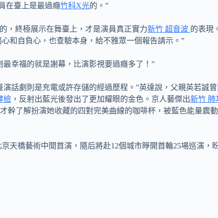
員在臺上是最過癮
竹科X光
的。”
大的，終極展示在舞臺上，才是演員真正實力
新竹 超音波
的表現
務心和自負心，也查驗本身，給不雅眾一個報告請示。”
劇最幸福的就是謝幕，比演影視要過癮多了！”
臺演話劇則是充電或許存儲的經過歷程。”英達說，父親英若誠曾
健檢
，反射出藍光後發出了更加耀眼的金色。京人藝傑出
新竹 
才幹了解扮演她收藏的四對完美曲線的咖啡杯，被藍色能量震動
在北京天橋藝術中間首演，隨后將赴12個城市睜開首輪25場巡演