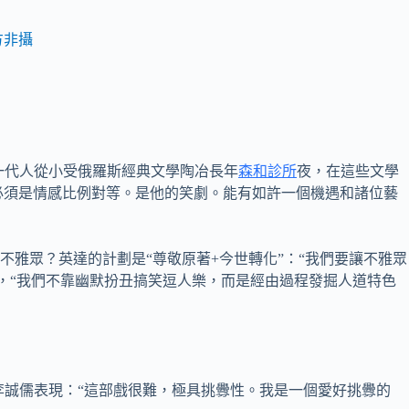
方非攝
這一代人從小受俄羅斯經典文學陶冶長年
森和診所
夜，在這些文學
必須是情感比例對等。是他的笑劇。能有如許一個機遇和諸位藝
雅眾？英達的計劃是“尊敬原著+今世轉化”：“我們要讓不雅眾
，“我們不靠幽默扮丑搞笑逗人樂，而是經由過程發掘人道特色
李誠儒表現：“這部戲很難，極具挑釁性。我是一個愛好挑釁的