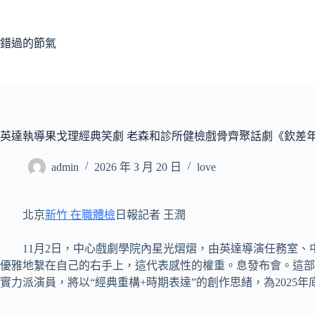
跳
至
主
錯過的節氣
要
內
容
英達執導果戈理經典笑劇 老森和診所健檢戲骨齊聚話劇《欽差
admin
2026 年 3 月 20 日
love
北京
新竹 在職體檢
日報記者 王潤
11月2日，中心戲劇學院內星光熠熠，由英達導演任務室
優雅地繫在自己的右手上，這代表感性的權重。息發布會。這部
實力派演員，將以“經典重構+時期表達”的創作思緒，為2025