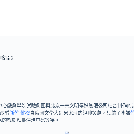
年夜臣》
、中心戲劇學院試驗劇團與北京一未文明傳媒無限公司結合制作的
改編
新竹 健檢
自俄國文學大師果戈理的經典笑劇，集結了李誠
年底的戲劇舞臺注進重磅等待。