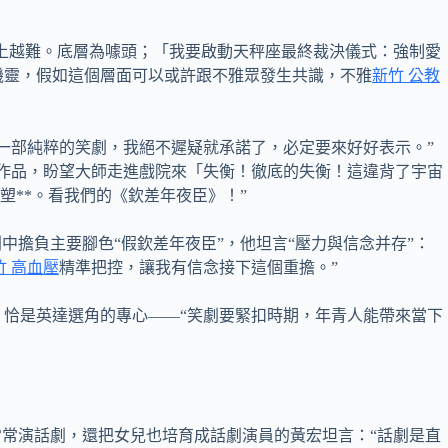
往上越難。底層為噱頭；「我要啟動天秤座最終裁決儀式：強制愛
機靈，假如這個層面可以或許跟不雅眾發生共識，不雅
新竹 公教
一部純粹的笑劇，我絕不遲疑就承諾了，必定要來好好表示。”
作品，盼望大師走進戲院來「失衡！徹底的失衡！這違背了宇宙
**。看我們的《欽差年夜臣》！”
中擔負主要腳色“假欽差年夜臣”，他坦言“壓力與信念并存”：
竹 高血壓
精準把控，讓我有信念接下這個重擔。”
，恰是英達選角的專心——“笑劇要緊扣時期，年青人能帶來當下
常常演話劇，還把女兒也培育成話劇演員的黃宏坦言：“話劇是直