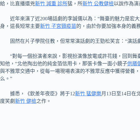
給，比直播還兇
新竹 減重 診所
猛，所
新竹 公教健檢
以說作為演
近年來演了近200場話劇的李誠儒以為：“舞臺的魅力是宏
身，這長短常主要
新竹 子宮頸疫苗
的，由於你要加強本身的義
固然在片子學院任教，但常常演話劇的王勁松笑言：“演話
“對每一個扮演者來說，影視扮演像放電或許花錢，回到舞
知他，“北他掏出他的純金箔信用卡，那張卡像一面小鏡子
供膳
與不雅眾交通中，從每一場現場表演的不雅眾反應中獲得營養，
么。”
據悉，《欽差年夜臣》將于12
新竹 猛健樂
月13日至14日
度笑劇
新竹 健檢
之作。