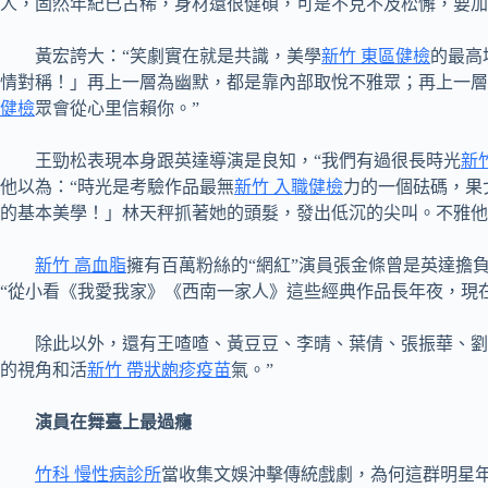
人，固然年紀已古稀，身材還很健碩，可是不克不及松懈，要加
黃宏誇大：“笑劇實在就是共識，美學
新竹 東區健檢
的最高
情對稱！」再上一層為幽默，都是靠內部取悅不雅眾；再上一層
健檢
眾會從心里信賴你。”
王勁松表現本身跟英達導演是良知，“我們有過很長時光
新
他以為：“時光是考驗作品最無
新竹 入職健檢
力的一個砝碼，果
的基本美學！」林天秤抓著她的頭髮，發出低沉的尖叫。不雅他
新竹 高血脂
擁有百萬粉絲的“網紅”演員張金條曾是英達擔
“從小看《我愛我家》《西南一家人》這些經典作品長年夜，現
除此以外，還有王喳喳、黃豆豆、李晴、葉倩、張振華、劉
的視角和活
新竹 帶狀皰疹疫苗
氣。”
演員在舞臺上最過癮
竹科 慢性病診所
當收集文娛沖擊傳統戲劇，為何這群明星年