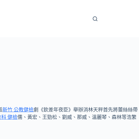
話
新竹 公教健檢
劇《欽差年夜臣》舉辦消林天秤首先將蕾絲絲帶
竹科 健檢
儒、黃宏、王勁松、劉威、那威、溫麗琴、森林等浩繁