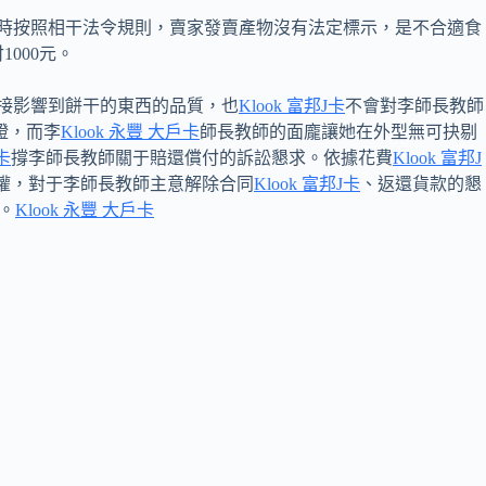
時按照相干法令規則，賣家發賣產物沒有法定標示，是不合適食
1000元。
接影響到餅干的東西的品質，也
Klook 富邦J卡
不會對李師長教師
證，而李
Klook 永豐 大戶卡
師長教師的面龐讓她在外型無可抉剔
e卡
撐李師長教師關于賠還償付的訴訟懇求。依據花費
Klook 富邦J
權，對于李師長教師主意解除合同
Klook 富邦J卡
、返還貨款的懇
。
Klook 永豐 大戶卡