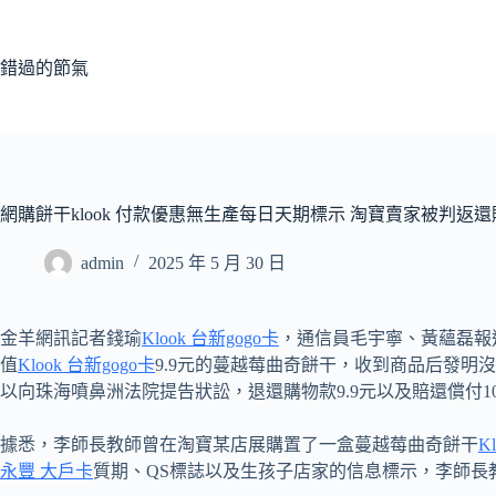
跳
至
主
錯過的節氣
要
內
容
網購餅干klook 付款優惠無生產每日天期標示 淘寶賣家被判返
admin
2025 年 5 月 30 日
金羊網訊記者錢瑜
Klook 台新gogo卡
，通信員毛宇寧、黃蘊磊報
值
Klook 台新gogo卡
9.9元的蔓越莓曲奇餅干，收到商品后發明
以向珠海噴鼻洲法院提告狀訟，退還購物款9.9元以及賠還償付1
據悉，李師長教師曾在淘寶某店展購置了一盒蔓越莓曲奇餅干
K
永豐 大戶卡
質期、QS標誌以及生孩子店家的信息標示，李師長