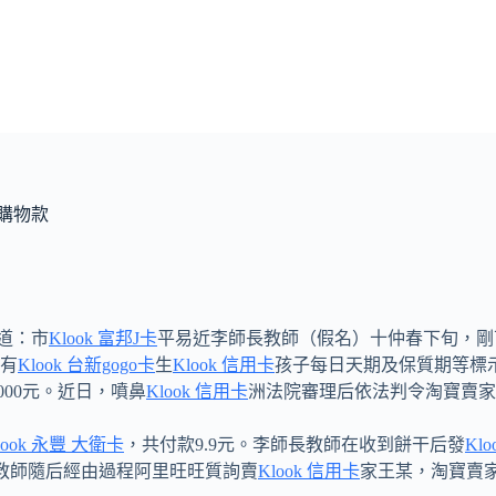
還購物款
道：市
Klook 富邦J卡
平易近李師長教師（假名）十仲春下旬，剛
沒有
Klook 台新gogo卡
生
Klook 信用卡
孩子每日天期及保質期等標
000元。近日，噴鼻
Klook 信用卡
洲法院審理后依法判令淘寶賣家
look 永豐 大衛卡
，共付款9.9元。李師長教師在收到餅干后發
Kl
教師隨后經由過程阿里旺旺質詢賣
Klook 信用卡
家王某，淘寶賣