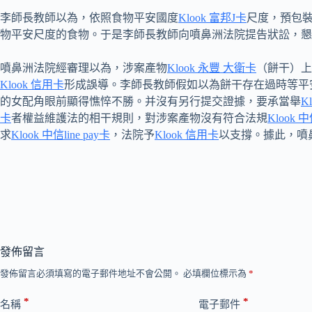
李師長教師以為，依照食物平安國度
Klook 富邦J卡
尺度，預包
物平安尺度的食物。于是李師長教師向噴鼻洲法院提告狀訟，懇
噴鼻洲法院經審理以為，涉案產物
Klook 永豐 大衛卡
（餅干）上
Klook 信用卡
形成誤導。李師長教師假如以為餅干存在過時等平
的女配角眼前顯得憔悴不勝。并沒有另行提交證據，要承當舉
K
卡
者權益維護法的相干規則，對涉案產物沒有符合法規
Klook 中
求
Klook 中信line pay卡
，法院予
Klook 信用卡
以支撐。據此，噴
發佈留言
發佈留言必須填寫的電子郵件地址不會公開。
必填欄位標示為
*
*
*
名稱
電子郵件