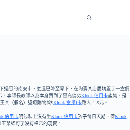
下過雪的南安市，氣溫已降至零下，在淘寶某店展購置了一盒價
示，李師長教師以為本身買到了冒充偽劣
Klook 信用卡
產物，是
王某（假名）返還購物款9
Klook 富邦J卡
路人。.9元。
ook 信用卡
明包裝上沒有生
Klook 信用卡
孩子每日天期、保
Klook
家王某認可了沒有標示的現實。