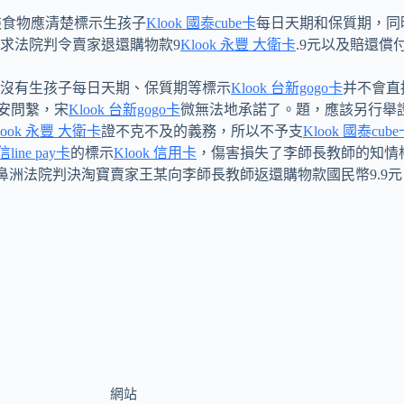
裝食物應清楚標示生孩子
Klook 國泰cube卡
每日天期和保質期，同
求法院判令賣家退還購物款9
Klook 永豐 大衛卡
.9元以及賠還償付
沒有生孩子每日天期、保質期等標示
Klook 台新gogo卡
并不會直
安問繫，宋
Klook 台新gogo卡
微無法地承諾了。題，應該另行舉
look 永豐 大衛卡
證不克不及的義務，所以不予支
Klook 國泰cub
信line pay卡
的標示
Klook 信用卡
，傷害損失了李師長教師的知情
鼻洲法院判決淘寶賣家王某向李師長教師返還購物款國民幣9.9元
網站