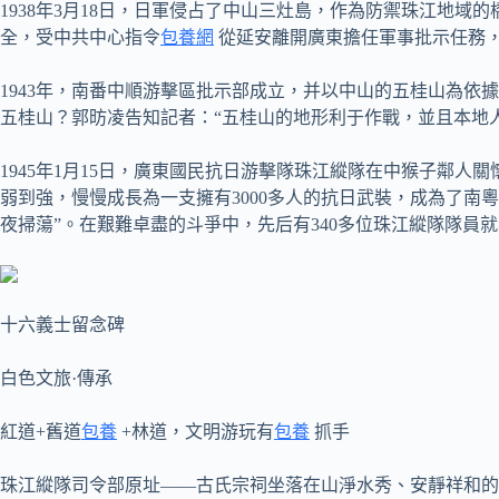
1938年3月18日，日軍侵占了中山三灶島，作為防禦珠江地域
全，受中共中心指令
包養網
從延安離開廣東擔任軍事批示任務
1943年，南番中順游擊區批示部成立，并以中山的五桂山為
五桂山？郭昉凌告知記者：“五桂山的地形利于作戰，並且本地
1945年1月15日，廣東國民抗日游擊隊珠江縱隊在中猴子鄰
弱到強，慢慢成長為一支擁有3000多人的抗日武裝，成為了南
夜掃蕩”。在艱難卓盡的斗爭中，先后有340多位珠江縱隊隊員
十六義士留念碑
白色文旅·傳承
紅道+舊道
包養
+林道，文明游玩有
包養
抓手
珠江縱隊司令部原址——古氏宗祠坐落在山淨水秀、安靜祥和的