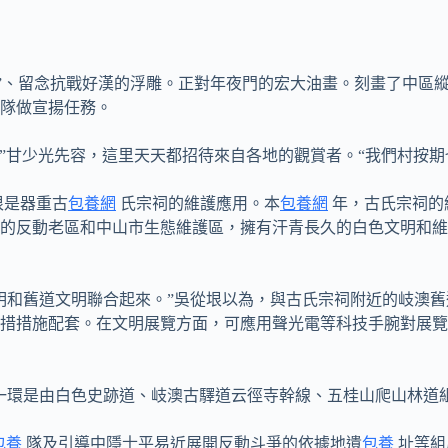
”、留念抗戰好漢的浮雕。正對年夜門的宏大油畫。刻畫了中區
隊做宣揚任務。
。”甘少光先容，這里天天都招待來自各地的觀賞者。“我們村按
很是器重古
包養網
氏宗祠的維護應用。本
包養網
年，古氏宗祠的
的反動老區和中山市生態維護區，擁有汗青長久的白色文明和維
和舊道文明聯合起來。”吳從垠以為，與古氏宗祠附近的岐澳舊道自
措措施配套。在文明展覽方面，可應用聲光電等科技手腕對展覽
中，一環是由白色史跡道、岐澳古驛道云徑寺幹線、五桂山爬山林道
包養
隊及引導中隱士平易近展開反動斗爭的依據地遺
包養
址等組