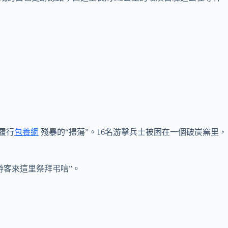
履行
包養網
殘暴的“掃蕩”。16名游擊兵士被困在一個破炭窯里，
游客來這里祭拜弔唁”。
。