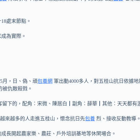
18處末節點。
以成為實際。
年5月，日、偽、頑
包養網
軍出動4000多人，對五桂山抗日依據地
的被仇敵殺戮。
客留下的，配角：宋微、陳居白┃副角：薛華┃其他：天天都有
越來越多的人走進五桂山，懷念抗日先
包養
烈、接收反動教導
的成長開起農家樂、農莊、戶外培訓基地等休閑場合。