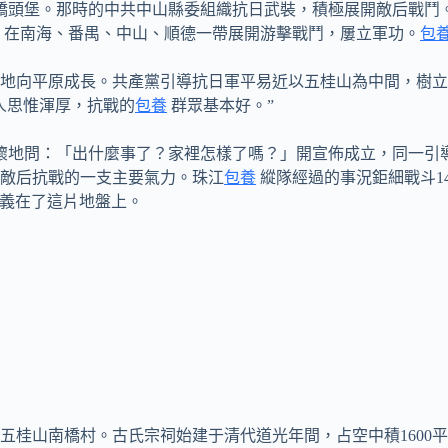
的橋頭堡。那時的中共中山縣委組織抗日武裝，積極展開敵后戰鬥。
，在南海、番禺、中山、順德一帶展開游擊戰鬥，屢立軍功。
包
依據地向平原成長。共產黨引導抗日軍平易近以五桂山為中間，樹
人思惟渾厚，抗戰的
包養
群眾基本好。”
人關懷地問：「出什麼事了？家裡怎樣了嗎？」開宣佈成立，同一
粵敵后抗戰的一支主要氣力。珠江
包養
縱隊經過的事況鉅細戰斗14
就義在了這片地盤上。
五桂山南橋村。古氏宗祠始建于清代道光年間，占空中積1600