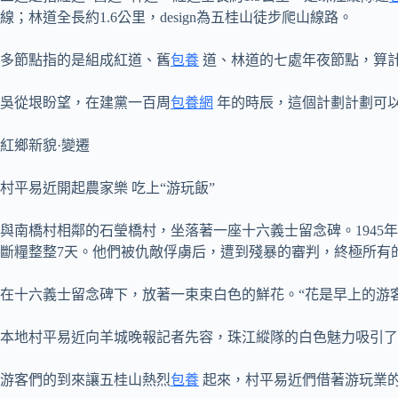
線；林道全長約1.6公里，design為五桂山徒步爬山線路。
多節點指的是組成紅道、舊
包養
道、林道的七處年夜節點，算計
吳從垠盼望，在建黨一百周
包養網
年的時辰，這個計劃計劃可
紅鄉新貌·變遷
村平易近開起農家樂 吃上“游玩飯”
與南橋村相鄰的石瑩橋村，坐落著一座十六義士留念碑。1945
斷糧整整7天。他們被仇敵俘虜后，遭到殘暴的審判，終極所有
在十六義士留念碑下，放著一束束白色的鮮花。“花是早上的游
本地村平易近向羊城晚報記者先容，珠江縱隊的白色魅力吸引了
游客們的到來讓五桂山熱烈
包養
起來，村平易近們借著游玩業