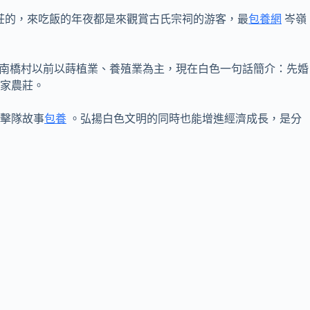
農莊的，來吃飯的年夜都是來觀賞古氏宗祠的游客，最
包養網
岑嶺
。南橋村以前以蒔植業、養殖業為主，現在白色一句話簡介：先婚
家農莊。
擊隊故事
包養
。弘揚白色文明的同時也能增進經濟成長，是分