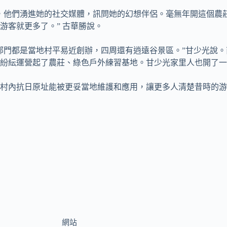
2時，他們湧進她的社交媒體，訊問她的幻想伴侶。毫無年開這個
游客就更多了。” 古華勝說。
部門都是當地村平易近創辦，四周還有逍遠谷景區。”甘少光說
紛紜運營起了農莊、綠色戶外練習基地。甘少光家里人也開了一
村內抗日原址能被更妥當地維護和應用，讓更多人清楚昔時的游
網站