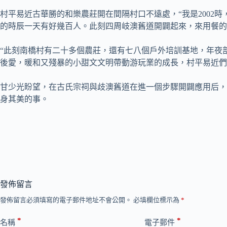
村平易近古華勝的和樂農莊開在間隔村口不遠處，“我是200
的時辰一天有好幾百人。此刻四周岐澳舊道開闢起來，來用餐的
“此刻南橋村有二十多個農莊，還有七八個戶外培訓基地，年夜
後愛，暖和又殘暴的小甜文文明帶動游玩業的成長，村平易近們
甘少光盼望，在古氏宗祠與歧澳舊道在進一個步驟開闢應用后，
身其美的事。
發佈留言
發佈留言必須填寫的電子郵件地址不會公開。
必填欄位標示為
*
*
*
名稱
電子郵件