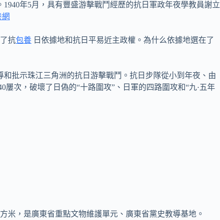
1940年5月，具有豐盛游擊戰鬥經歷的抗日軍政年夜學教員謝立
養網
立了抗
包養
日依據地和抗日平易近主政權。為什么依據地選在了
引導和批示珠江三角洲的抗日游擊戰鬥。抗日步隊從小到年夜、由
0屢次，破壞了日偽的“十路圍攻”、日軍的四路圍攻和“九·五年
平方米，是廣東省重點文物維護單元、廣東省黨史教導基地。