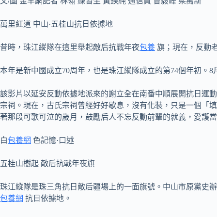
文/圖 金羊網記者 林翎 練習生 黃鎂純 通信員 曾毅峰 梁萬新
萬里紅道 中山·五桂山抗日依據地
昔時，珠江縱隊在這里舉起敵后抗戰年夜
包養
旗；現在，反動
本年是新中國成立70周年，也是珠江縱隊成立的第74個年初。
該影片以延安反動依據地派來的謝立全在南番中順展開抗日運動
宗祠。現在，古氏宗祠曾經好好歇息，沒有化裝，只是一個「填
著那段可歌可泣的歲月，鼓勵后人不忘反動前輩的就義，愛護當
白
包養網
色記憶·口述
五桂山樹起 敵后抗戰年夜旗
珠江縱隊是珠三角抗日敵后疆場上的一面旗號。中山市原黨史辦
包養網
抗日依據地。