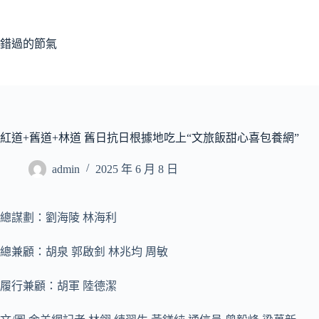
跳
至
主
錯過的節氣
要
內
容
紅道+舊道+林道 舊日抗日根據地吃上“文旅飯甜心喜包養網”
admin
2025 年 6 月 8 日
總謀劃：劉海陵 林海利
總兼顧：胡泉 郭啟釗 林兆均 周敏
履行兼顧：胡軍 陸德潔