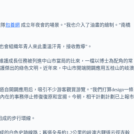
縱隊
包養網
成立年夜會的場景。“我也介入了油畫的繪制。”南橋
期也會組織年青人來此重溫汗青，接收教導”。
維護成長任務被列進中山市當局的比來，一檔以博士為配角的常
護傑出的綠色文明。近年來，中山市開端開闢應用五桂山的岐澳
開闢應用后，吸引不少游客觀賞游覽。“我們打算design一條
內在的事務停止修復復原和宣揚。今朝，相干計劃計劃已上報市
組成的步行環線。
成的白色史跡線路；舊道全長約1.2公里的岐澳古驛道云徑寺幹