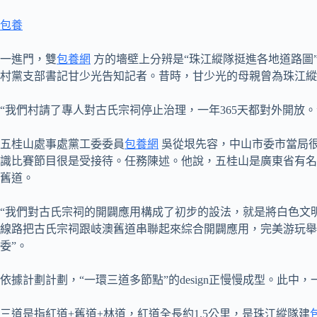
包養
一進門，雙
包養網
方的墻壁上分辨是“珠江縱隊挺進各地道路圖
村黨支部書記甘少光告知記者。昔時，甘少光的母親曾為珠江縱
“我們村請了專人對古氏宗祠停止治理，一年365天都對外開放
五桂山處事處黨工委委員
包養網
吳從垠先容，中山市委市當局
識比賽節目很是受接待。任務陳述。他說，五桂山是廣東省有名
舊道。
“我們對古氏宗祠的開闢應用構成了初步的設法，就是將白色文明
線路把古氏宗祠跟岐澳舊道串聯起來綜合開闢應用，完美游玩舉
委”。
依據計劃計劃，“一環三道多節點”的design正慢慢成型。此
三道是指紅道+舊道+林道，紅道全長約1.5公里，是珠江縱隊建