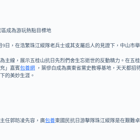
老區成為游玩熱點目標地
8月9日，在浩繁珠江縱隊老兵士或其支屬后人的見證下，中山市
為主線，展示五桂山抗日先烈們舍生忘逝世的反動精力。在五桂
充」嘉賓
包養網
，葉慘白成為廣東省黨史教導基地，天天都招
下的美妙生涯。
主任郭昉凌先容，廣
包養
東國民抗日游擊隊珠江縱隊是在艱難卓