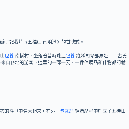
舉辦了記載片《五桂山·南浪潮》的首映式。
山
包養
南橋村，坐落著昔時珠江
包養
縱隊司令部原址——古氏
待來自各地的游客。這里的一磚一瓦、一件件展品和什物都記載
盡的斗爭中強大起來，在這一
包養網
經過歷程中創立了五桂山