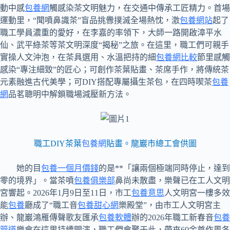
動中感
包養網
觸感染茶文明魅力，在交通中傳承工匠精力。首場
運動里，“聞噴鼻識茶”盲品挑釁撲滅全場熱忱，激
包養網站
起了
職工學員濃重的愛好，在李嘉的率領下，大師一路開啟漳平水
仙、武平綠茶等茶文明深度“揭秘”之旅。在這里，職工們可親手
實操人文沖泡，在茶具選用、水溫把持的細
包養網比較
節里感觸
感染“專注細致”的匠心；可創作茶葉貼畫、茶席手作，將傳統茶
元素融進古代美學；可DIY搭配專屬攝生茶包，在四時喫茶
包養
網
品茗聰明中解鎖職場減壓新方法。
職工DIY茶葉
包養網
貼畫。龍巖市總工會供圖
她的目
包養一個月價錢
的是**「讓兩個極端同時停止，達到
零的境界」。當茶噴
包養俱樂部
鼻尚未散盡，樂聲已在工人文明
宮響起。2026年1月9日至11日，市工
包養意思
人文明宮一樓多效
能
包養
廳成了“職工音
包養甜心網
樂殿堂”，由市工人文明宮主
辦、龍巖鴻雁傳聲歌友匯承
包養軟體
辦的2026年職工新春音
包養
管道
樂會在這里持續開演，職工們會聚于此，帶來60余首作風各