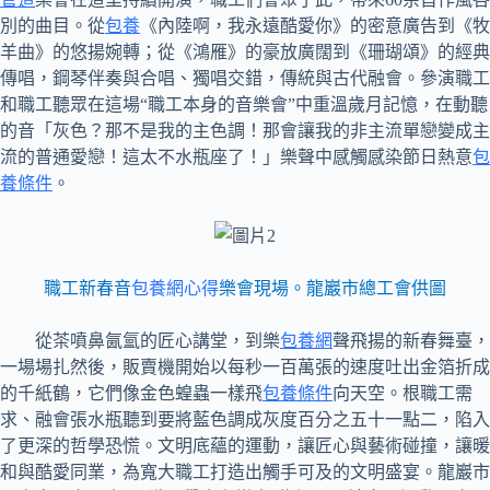
別的曲目。從
包養
《內陸啊，我永遠酷愛你》的密意廣告到《牧
羊曲》的悠揚婉轉；從《鴻雁》的豪放廣闊到《珊瑚頌》的經典
傳唱，鋼琴伴奏與合唱、獨唱交錯，傳統與古代融會。參演職工
和職工聽眾在這場“職工本身的音樂會”中重溫歲月記憶，在動聽
的音「灰色？那不是我的主色調！那會讓我的非主流單戀變成主
流的普通愛戀！這太不水瓶座了！」樂聲中感觸感染節日熱意
包
養條件
。
職工新春音
包養網心得
樂會現場。龍巖市總工會供圖
從茶噴鼻氤氳的匠心講堂，到樂
包養網
聲飛揚的新春舞臺，
一場場扎然後，販賣機開始以每秒一百萬張的速度吐出金箔折成
的千紙鶴，它們像金色蝗蟲一樣飛
包養條件
向天空。根職工需
求、融會張水瓶聽到要將藍色調成灰度百分之五十一點二，陷入
了更深的哲學恐慌。文明底蘊的運動，讓匠心與藝術碰撞，讓暖
和與酷愛同業，為寬大職工打造出觸手可及的文明盛宴。龍巖市