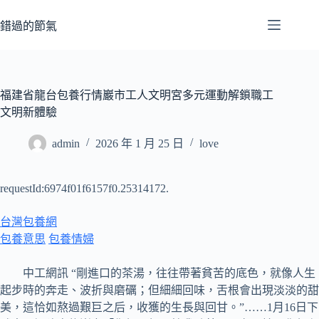
跳
至
錯過的節氣
主
要
內
容
福建省龍台包養行情巖市工人文明宮多元運動解鎖職工
文明新體驗
admin
2026 年 1 月 25 日
love
requestId:6974f01f6157f0.25314172.
台灣包養網
包養意思
包養情婦
中工網訊 “剛進口的茶湯，往往帶著貧苦的底色，就像人生
起步時的奔走、波折與磨礪；但細細回味，舌根會出現淡淡的甜
美，這恰如熬過艱巨之后，收獲的生長與回甘。”……1月16日下