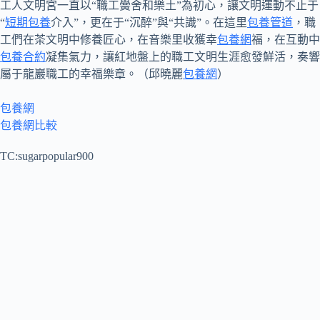
工人文明宮一直以“職工黌舍和樂土”為初心，讓文明運動不止于
“
短期包養
介入”，更在于“沉醉”與“共識”。在這里
包養管道
，職
工們在茶文明中修養匠心，在音樂里收獲幸
包養網
福，在互動中
包養合約
凝集氣力，讓紅地盤上的職工文明生涯愈發鮮活，奏響
屬于龍巖職工的幸福樂章。（邱曉麗
包養網
）
包養網
包養網比較
TC:sugarpopular900