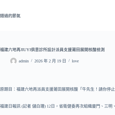
跳
至
主
錯過的節氣
要
內
容
福建六地再JIUYI俱意診所設計派員支援莆田展開核酸檢測
admin
2026 年 2 月 19 日
love
原題目：福建六地再派員支援莆田展開核酸「牛先生！請你停止
福建日報訊 (記者 儲白珊) 12日，省衛健委再次組織廈門、