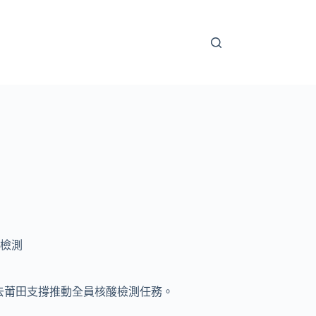
檢測
前去莆田支撐推動全員核酸檢測任務。