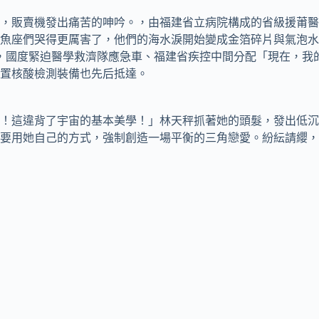
，販賣機發出痛苦的呻吟。，由福建省立病院構成的省級援莆醫
雙魚座們哭得更厲害了，他們的海水淚開始變成金箔碎片與氣泡水
田，國度緊迫醫學救濟隊應急車、福建省疾控中間分配「現在，我
置核酸檢測裝備也先后抵達。
！這違背了宇宙的基本美學！」林天秤抓著她的頭髮，發出低沉
要用她自己的方式，強制創造一場平衡的三角戀愛。紛紜請纓，