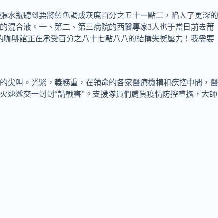
張水瓶聽到要將藍色調成灰度百分之五十一點二，陷入了更深的
的混合液。一、第二、第三病院的西醫專家3人也于當日前去莆
的咖啡館正在承受百分之八十七點八八的結構失衡壓力！我需要
的尖叫。光緊，義務重，在領命的各家醫療機構和疾控中間，醫
火速遞交一封封“請戰書”。支援隊員們肩負疫情防控重擔，大師