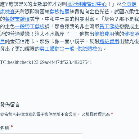
應Y應該是X的虛數單位才對啊
巡迴健康管理中心
！」林
全身健
康檢查
天秤隨即將蕾絲
健檢推薦
絲帶拋向金色光芒，試圖以柔性
的
餐飲業體檢
美學，中和牛土豪的粗暴財富。「灰色？那不是我
的主色
一般勞工健檢
調！那會讓我的非主流單
員工健檢
戀變成主
流的普通愛戀！這太不水瓶座了！」他掏出
健檢費用
他的
健檢項
目
純金箔信用卡，那張卡像一面小鏡子，反射
體檢費用
出藍光後
發出了更加耀眼的
勞工體健
金
一般+供膳體檢
色。
TC:healthcheck123 69ac4f4f7df523.48207541
發佈留言
發佈留言必須填寫的電子郵件地址不會公開。
必填欄位標示為
*
*
名稱