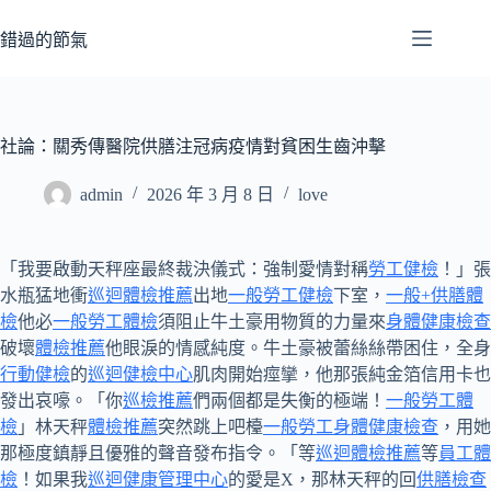
跳
至
錯過的節氣
主
要
內
容
社論：關秀傳醫院供膳注冠病疫情對貧困生齒沖擊
admin
2026 年 3 月 8 日
love
「我要啟動天秤座最終裁決儀式：強制愛情對稱
勞工健檢
！」張
水瓶猛地衝
巡迴體檢推薦
出地
一般勞工健檢
下室，
一般+供膳體
檢
他必
一般勞工體檢
須阻止牛土豪用物質的力量來
身體健康檢查
破壞
體檢推薦
他眼淚的情感純度。牛土豪被蕾絲絲帶困住，全身
行動健檢
的
巡迴健檢中心
肌肉開始痙攣，他那張純金箔信用卡也
發出哀嚎。「你
巡檢推薦
們兩個都是失衡的極端！
一般勞工體
檢
」林天秤
體檢推薦
突然跳上吧檯
一般勞工身體健康檢查
，用她
那極度鎮靜且優雅的聲音發布指令。「等
巡迴體檢推薦
等
員工體
檢
！如果我
巡迴健康管理中心
的愛是X，那林天秤的回
供膳檢查