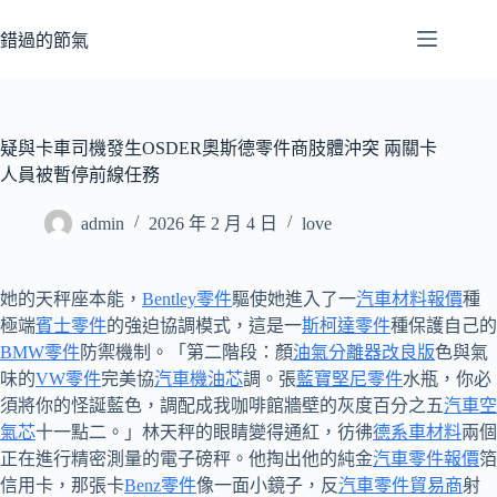
跳
至
錯過的節氣
主
要
內
容
疑與卡車司機發生OSDER奧斯德零件商肢體沖突 兩關卡
人員被暫停前線任務
admin
2026 年 2 月 4 日
love
她的天秤座本能，
Bentley零件
驅使她進入了一
汽車材料報價
種
極端
賓士零件
的強迫協調模式，這是一
斯柯達零件
種保護自己的
BMW零件
防禦機制。「第二階段：顏
油氣分離器改良版
色與氣
味的
VW零件
完美協
汽車機油芯
調。張
藍寶堅尼零件
水瓶，你必
須將你的怪誕藍色，調配成我咖啡館牆壁的灰度百分之五
汽車空
氣芯
十一點二。」林天秤的眼睛變得通紅，彷彿
德系車材料
兩個
正在進行精密測量的電子磅秤。他掏出他的純金
汽車零件報價
箔
信用卡，那張卡
Benz零件
像一面小鏡子，反
汽車零件貿易商
射