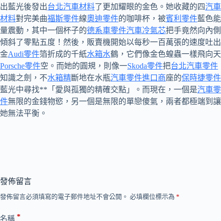
出藍光後發出
台北汽車材料
了更加耀眼的金色。她收藏的四
汽車
材料
對完美曲
福斯零件
線
奧迪零件
的咖啡杯，被
賓利零件
藍色能
量震動，其中一個杯子的
德系車零件
汽車冷氣芯
把手竟然向內側
傾斜了零點五度！然後，販賣機開始以每秒一百萬張的速度吐出
金
Audi零件
箔折成的千紙
水箱水
鶴，它們像金色蝗蟲一樣飛向天
Porsche零件
空。而她的圓規，則像一
Skoda零件
把
台北汽車零件
知識之劍，不
水箱精
斷地在水瓶
汽車零件進口商
座的
保時捷零件
藍光中尋找**「愛與孤獨的精確交點」。而現在，一個是
汽車零
件
無限的金錢物慾，另一個是無限的單戀傻氣，兩者都極端到讓
她無法平衡。
發佈留言
發佈留言必須填寫的電子郵件地址不會公開。
必填欄位標示為
*
*
名稱