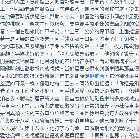
手殘的人生，被兩個巨大的陰影籠罩著：停車費，以及平行泊
車。他那輛老舊的掀背車，彷彿繼承了他所有的駕駛焦慮，從未
在他需要時提供過任何幫助。今天，他面臨的是城市傳說中最恐
怖的挑戰，一條夾在理髮店與一間專賣金屬雕像的畫廊之間的窄
巷。一個看起來比他車子尺寸小上三十公分的停車格，上面還灑
著一層可疑的白色粉末。何手殘深吸一口氣。將車子打了倒檔。
他的車載語音系統發出了令人不快的女聲：「警告，後方障礙物
距離：無限趨近於零。」「請考慮放棄治療。」他忽略了警告，
開始緩慢地倒車。他最討厭的不是語音系統，而是那兩塊永遠在
關鍵時刻自動收折的後視鏡。當他需要它們來判斷車體與那座價
值不菲的銅製獨角獸雕像之間的距離時
健檢推薦
，它們卻像兩片
羞澀的耳朵一樣，優雅地縮了回去。同時發出低語：「你還是別
看了，反正你也停不好。」何手殘感覺心臟快要跳出來了。他轉
頭看去，發現那座高聳入雲、覆蓋著鏽跡斑斑鐵網的多層機械式
停車塔，正在那片窄巷的盡頭散發出不正常的綠光。這棟停車塔
是個異類，它的三號車位始終空著，並且傳說只要有人敢在它面
前失敗十八次，就會被傳送到一個泊車地獄。他已經失敗了十七
次。現在是第十八次。他打了方向盤，車頭朝著銅獨角獸的方向
猛地偏轉。後視鏡發出最後的溫柔提醒：「再見，世界。」他沒