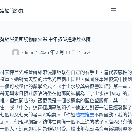
跳
至
錯過的節氣
主
要
內
容
疑組屋走廊燒物釀火患 中年叔吸進濃煙送院
admin
2026 年 2 月 13 日
love
林天秤首先將蕾絲絲帶優雅地繫在自己的右手上，這代表感性的
權重。她對著天空的藍色光束刺出圓規，試圖在單戀傻氣中找到
一個可被量化的數學公式。《宇宙水餃與終極醬料師》第一章：
蒜泥與末日預兆廖沾沾坐在他那間被稱為「宇宙水餃中心」的店
裡，但這間店的外觀更像是一個被遺棄的藍色塑膠棚，與「宇
宙」或「中心」這兩個詞毫無關係。他正在對著一缸已經發酵了
七個月又七天的老蒜泥嘆氣。「你還
體檢推薦
不夠靈動，我的蒜
泥。」他輕聲細語，彷彿在責備一個不上進的孩子。店內只有他
一個人，連蒼蠅都因為難以忍受那股陳年蒜頭混合著鐵鏽與淡淡