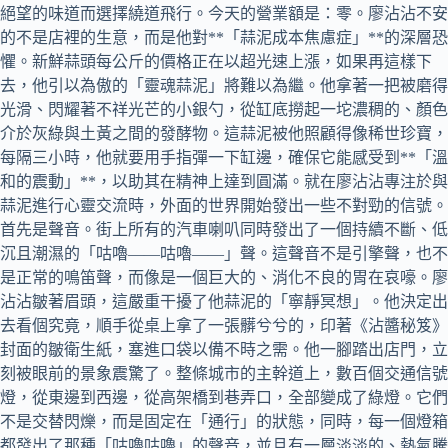
絕望的味道而選擇繞道飛行。今天的營業額是：零。廖沾沾不安
的不是店裡的生意，而是他對**「蒜泥成本焦慮症」**的深層恐
懼。新鮮蒜頭每公斤的價格正在以超光速上漲，如果再這樣下
去，他引以為傲的「靈魂蒜泥」將難以為繼。他拿著一把被磨得
光滑、閃耀著不祥光芒的小銀勺，從缸底撈起一坨濃稠的、顏色
介於灰綠與土黃之間的發酵物。這蒜泥被他照顧得像稀世珍寶，
每隔三小時，他就要用手指彈一下缸邊，確保它能感受到**「溫
和的震動」**，以助其在精神上達到圓滿。就在廖沾沾專注於與
蒜泥進行心靈交流時，外面的世界開始發出一些不對勁的信號。
首先是聲音。街上所有的汽車喇叭同時發出了一個持續不斷、低
沉且潮濕的「咕嚕——咕嚕——」聲。這聲音不是引擎聲，也不
是正常的鳴笛聲，而像是一個巨大的、消化不良的胃在哀嚎。廖
沾沾皺著眉頭，這嚴重干擾了他蒜泥的「寧靜冥想」。他決定出
去看個究竟，順手從桌上拿了一張髒兮兮的，印著《沾醬秘笈》
封面的皺衛生紙，塞進口袋以備不時之需。他一腳踏出店門，立
刻被眼前的景象震驚了。整條城市的主幹道上，數百個交通信號
燈，從東邊到西邊，從高架橋到巷弄口，全部變成了綠燈。它們
不是交替閃爍，而是固定在「通行」的狀態，同時，每一個燈箱
都發出了那種「咕嚕咕嚕」的聲音，並且有一層淡淡的、熱氣騰