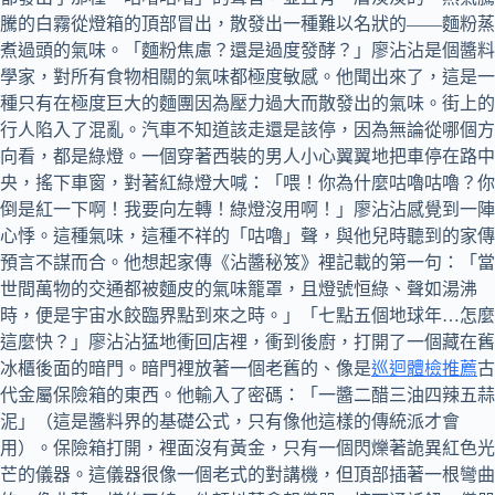
騰的白霧從燈箱的頂部冒出，散發出一種難以名狀的——麵粉蒸
煮過頭的氣味。「麵粉焦慮？還是過度發酵？」廖沾沾是個醬料
學家，對所有食物相關的氣味都極度敏感。他聞出來了，這是一
種只有在極度巨大的麵團因為壓力過大而散發出的氣味。街上的
行人陷入了混亂。汽車不知道該走還是該停，因為無論從哪個方
向看，都是綠燈。一個穿著西裝的男人小心翼翼地把車停在路中
央，搖下車窗，對著紅綠燈大喊：「喂！你為什麼咕嚕咕嚕？你
倒是紅一下啊！我要向左轉！綠燈沒用啊！」廖沾沾感覺到一陣
心悸。這種氣味，這種不祥的「咕嚕」聲，與他兒時聽到的家傳
預言不謀而合。他想起家傳《沾醬秘笈》裡記載的第一句：「當
世間萬物的交通都被麵皮的氣味籠罩，且燈號恒綠、聲如湯沸
時，便是宇宙水餃臨界點到來之時。」「七點五個地球年…怎麼
這麼快？」廖沾沾猛地衝回店裡，衝到後廚，打開了一個藏在舊
冰櫃後面的暗門。暗門裡放著一個老舊的、像是
巡迴體檢推薦
古
代金屬保險箱的東西。他輸入了密碼：「一醬二醋三油四辣五蒜
泥」（這是醬料界的基礎公式，只有像他這樣的傳統派才會
用）。保險箱打開，裡面沒有黃金，只有一個閃爍著詭異紅色光
芒的儀器。這儀器很像一個老式的對講機，但頂部插著一根彎曲