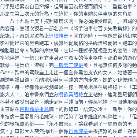
何手殘趕緊為自己辯解，但聲音因為恐懼而顫抖。「垂直泊車？
那是在第三次元的行為，在這裡，你的車體與停車線的夾角是
——八十九點七度！按照維度法則，你必須接受懲罰！」懲罰的
內容是：無限次觀看一部名為**《新手泊車七百次失敗集錦》的
紀錄片，直到哭泣為止
巡檢推薦
。就在這時，一輛像是從科幻電
影裡開出來的黑色跑車，優雅地從網格的邊緣漂移而過。跑車的
輪胎發出令人陶醉的摩擦聲，它以一種近乎蔑視重力的姿態，精
準地停進了一個只有它車身尺寸寬度的停車格中。那泊車的過程
就像一場舞蹈，流暢、完
一般勞工健檢
美，且毫無任何多餘的動
作**。跑車的駕駛座上走出一個全身黑色皮衣的女人，她戴著一
副透明護目鏡，冷酷地朝著何手殘的方向走來。她的步伐優雅而
精準，每一步都像是被測量過一樣，完美地落在網格線上。「車
影大人！」泊車警察們立刻
餐飲業體檢
立正站好，連測量尺都顫
抖著不敢發出聲音。她走到何手殘面前，輕蔑地掃了一眼他那輛
垂直貼在
巡迴體檢推薦
牆上的掀背車，語氣冰冷。「新手，你的
車技像一團混亂的毛線球。你污染了泊車維度的純粹性。」「但
你的後視鏡貼紙——『永不放棄』，讓我看到了一絲愚蠢的勇
氣。」車影大人突然掏出一個像
行動健檢
是遙控器的裝置，對著