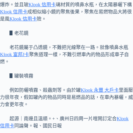
爆炸。並且玻
Klook 信用卡
璃材質的噴鼻水瓶，在太陽暴曬下構
Klook 信用卡
成相似縮小鏡的聚焦後果，聚焦在易燃物品大將很
是風
Klook 信用卡
險。
▋老花鏡
老花鏡屬于凸透鏡，不難把光線聚在一路。就像噴鼻水瓶
Klook 富邦J卡
聚焦道理一樣，不難引燃車內的物品形成車子自
燃。
▋罐裝噴霧
例如防曬噴霧、殺蟲劑等。由於罐
Klook 永豐 大戶卡
里面壓
力很年夜，假如罐內的物品同時是易燃品的話，在車內暴曬，威
力會更年夜。
起源｜南邊且溫順。+、廣州日四周一片喧鬧訂定合
Klook
信用卡
同論聲。報、國民日報