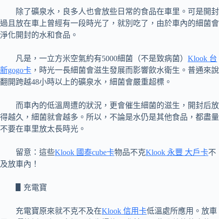
除了礦泉水，良多人也會放些日常的食品在車里。可是開封
過且放在車上曾經有一段時光了，就別吃了，由於車內的細菌會
淨化開封的水和食品。
凡是，一立方米空氣約有5000細菌（不是致病菌）
Klook 台
新gogo卡
，時光一長細菌會滋生發展而影響飲水衛生。普通來說
翻開跨越48小時以上的礦泉水，細菌會嚴重超標。
而車內的低溫周遭的狀況，更會催生細菌的滋生，開封后放
得越久，細菌就會越多。所以，不論是水仍是其他食品，都盡量
不要在車里放太長時光。
留意：這些
Klook 國泰cube卡
物品不克
Klook 永豐 大戶卡
不
及放車內！
▋充電寶
充電寶原來就不克不及在
Klook 信用卡
低溫處所應用。放車