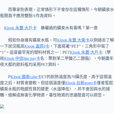
而專家則表現，正常情形下不會存在這種情形，今朝礦泉水
瓶簡直不應用雙酚A作為資料。
Klook 永豐 大戶卡
暴曬過的礦泉水有毒嗎？第一章
假如你身邊有礦泉水瓶，可
Klook 永豐 大衛卡
以倒過去了解
一下狀況瓶底
Klook 富邦J卡
，下面寫著“PET”，三角形中寫了
“1”。這是最罕見的塑料材質之一：PET
Klook 永豐 大戶卡
（學
術
Klook 中信line pay卡
名：聚對苯二甲酸乙二醇脂），今朝盡年
夜大都的飲料瓶均采用PET資料。
P
Klook 國泰cube卡
ET的耐熱溫度為70攝氏度，高于這個溫
度之后，材質會變軟。但這個溫度僅
Klook 台新gogo卡
僅會惹起
礦泉水瓶的物感性質的變更（水溫降低），并不會因與水的接
觸，熔解成無害化學物資，毒性物資的泄漏簡直可以疏忽。