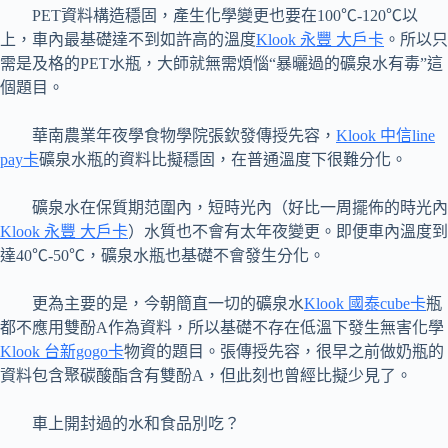
PET資料構造穩固，產生化學變更也要在100℃-120℃以
上，車內最基礎達不到如許高的溫度
Klook 永豐 大戶卡
。所以只
需是及格的PET水瓶，大師就無需煩惱“暴曬過的礦泉水有毒”這
個題目。
華南農業年夜學食物學院張欽發傳授先容，
Klook 中信line
pay卡
礦泉水瓶的資料比擬穩固，在普通溫度下很難分化。
礦泉水在保質期范圍內，短時光內（好比一周擺佈的時光內
Klook 永豐 大戶卡
）水質也不會有太年夜變更。即便車內溫度到
達40℃-50℃，礦泉水瓶也基礎不會發生分化。
更為主要的是，今朝簡直一切的礦泉水
Klook 國泰cube卡
瓶
都不應用雙酚A作為資料，所以基礎不存在低溫下發生無害化學
Klook 台新gogo卡
物資的題目。張傳授先容，很早之前做奶瓶的
資料包含聚碳酸酯含有雙酚A，但此刻也曾經比擬少見了。
車上開封過的水和食品別吃？