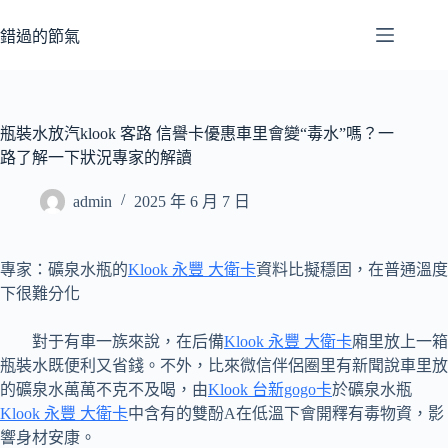
跳
至
錯過的節氣
主
要
內
容
瓶裝水放汽klook 客路 信譽卡優惠車里會變“毒水”嗎？一
路了解一下狀況專家的解讀
admin
2025 年 6 月 7 日
專家：礦泉水瓶的
Klook 永豐 大衛卡
資料比擬穩固，在普通溫度
下很難分化
對于有車一族來說，在后備
Klook 永豐 大衛卡
廂里放上一箱
瓶裝水既便利又省錢。不外，比來微信伴侶圈里有新聞說車里放
的礦泉水萬萬不克不及喝，由
Klook 台新gogo卡
於礦泉水瓶
Klook 永豐 大衛卡
中含有的雙酚A在低溫下會開釋有毒物資，影
響身材安康。