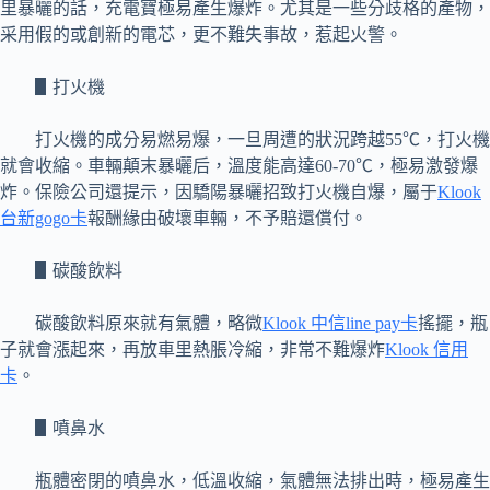
里暴曬的話，充電寶極易產生爆炸。尤其是一些分歧格的產物，
采用假的或創新的電芯，更不難失事故，惹起火警。
▋打火機
打火機的成分易燃易爆，一旦周遭的狀況跨越55℃，打火機
就會收縮。車輛顛末暴曬后，溫度能高達60-70℃，極易激發爆
炸。保險公司還提示，因驕陽暴曬招致打火機自爆，屬于
Klook
台新gogo卡
報酬緣由破壞車輛，不予賠還償付。
▋碳酸飲料
碳酸飲料原來就有氣體，略微
Klook 中信line pay卡
搖擺，瓶
子就會漲起來，再放車里熱脹冷縮，非常不難爆炸
Klook 信用
卡
。
▋噴鼻水
瓶體密閉的噴鼻水，低溫收縮，氣體無法排出時，極易產生