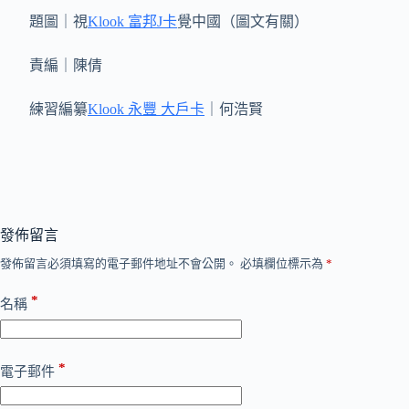
題圖｜視
Klook 富邦J卡
覺中國（圖文有關）
責編｜陳倩
練習編纂
Klook 永豐 大戶卡
｜何浩賢
發佈留言
發佈留言必須填寫的電子郵件地址不會公開。
必填欄位標示為
*
*
名稱
*
電子郵件