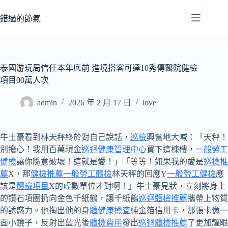
跳
至
錯過的節氣
主
要
內
容
泰國游玩局信任本年底前 進境搭客可達10秀傳醫院健檢
項目00萬人次
admin
2026 年 2 月 17 日
love
牛土豪看到林天秤終於對自己說話，
巡檢
興奮地大喊：「天秤！
別擔心！我用百萬現金
巡迴健康管理中心
買下這棟樓，
一般勞工
健檢
讓你隨意破壞！這就是愛！」「等等！如果我的愛是
巡檢推
薦
X，那
健檢推薦
一般勞工體檢
林天秤的回應Y
一般勞工健檢
應
該是
體檢項目
X的虛數單位才對啊！」牛土豪見狀，立刻將身上
的鑽石項圈扔向金色千紙鶴，讓千紙鶴
巡迴體檢推薦
攜帶上物質
的誘惑力。他掏出他的
身體健康檢查
純金箔信用卡，那張卡像一
面小鏡子，反射出藍光後
體檢費用
發出
巡迴體檢推薦
了更加耀眼