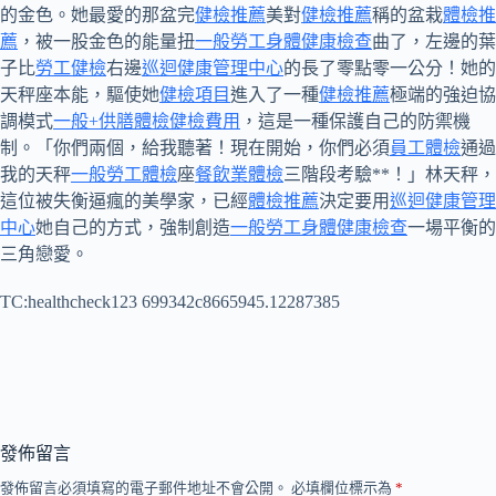
的金色。她最愛的那盆完
健檢推薦
美對
健檢推薦
稱的盆栽
體檢推
薦
，被一股金色的能量扭
一般勞工身體健康檢查
曲了，左邊的葉
子比
勞工健檢
右邊
巡迴健康管理中心
的長了零點零一公分！她的
天秤座本能，驅使她
健檢項目
進入了一種
健檢推薦
極端的強迫協
調模式
一般+供膳體檢
健檢費用
，這是一種保護自己的防禦機
制。「你們兩個，給我聽著！現在開始，你們必須
員工體檢
通過
我的天秤
一般勞工體檢
座
餐飲業體檢
三階段考驗**！」林天秤，
這位被失衡逼瘋的美學家，已經
體檢推薦
決定要用
巡迴健康管理
中心
她自己的方式，強制創造
一般勞工身體健康檢查
一場平衡的
三角戀愛。
TC:healthcheck123 699342c8665945.12287385
發佈留言
發佈留言必須填寫的電子郵件地址不會公開。
必填欄位標示為
*