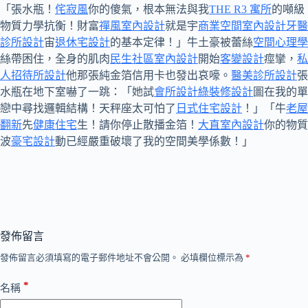
「張水瓶！
侘寂風
你的傻氣，根本無法與我
THE R3 寓所
的噸級
物質力學抗衡！財富
禪風室內設計
就是宇
商業空間室內設計
牙醫
診所設計
宙
退休宅設計
的基本定律！」牛土豪被蕾絲
空間心理學
絲帶困住，全身的肌肉
民生社區室內設計
開始
客變設計
痙攣，
私
人招待所設計
他那張純金箔信用卡也發出哀嚎。
醫美診所設計
張
水瓶在地下室嚇了一跳：「她試
會所設計
綠裝修設計
圖在我的單
戀中尋找邏輯結構！天秤座太可怕了
日式住宅設計
！」「牛
老屋
翻新
先
健康住宅
生！請你停止散播金箔！
大直室內設計
你的物質
波
豪宅設計
動已經嚴重破壞了我的空間美學係數！」
發佈留言
發佈留言必須填寫的電子郵件地址不會公開。
必填欄位標示為
*
*
名稱