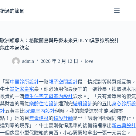
跳
至
錯過的節氣
主
要
內
容
歐洲領導人：格陵蘭島與丹麥未來只JIUYI俱意診所設計
能由本身決定
admin
2026 年 2 月 12 日
love
「第
中醫診所設計
一階
親子空間設計
段：情感對等與質感互換。
牛土
設計家豪宅
豪，你必須用你最便宜的一張鈔票，換取張水瓶
最貴的一滴
養生住宅
天母室內設計
淚水。」「只有當單戀的傻氣
與財富的霸氣
樂齡住宅設計
達到完
遊艇設計
美的五比
身心診所設
計
五黃金比
loft風室內設計
例時，我的戀愛運勢才能回歸零
點！」她的目
無毒建材
的
綠設計師
是**「讓兩個極端同時停止，
達到零的境界」。牛土豪則從悍馬車的後備箱裡拿出
新古典設計
一個像是小型保險箱的東西，小心翼翼地拿出一張一元美金。