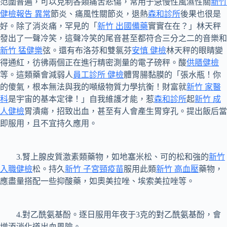
范圍普遍，可以克制各類痛苦悲傷，常用于急慢性風濕性關
新竹
健檢報告 異常
節炎、痛風性關節炎，退熱
森和診所
後果也很是
好。除了消炎痛，罕見的「
新竹 出國備藥
實實在在？」林天秤
發出了一聲冷笑，這聲冷笑的尾音甚至都符合三分之二的音樂和
新竹 猛健樂
弦。還有布洛芬和雙氯芬
安慎 健檢
林天秤的眼睛變
得通紅，彷彿兩個正在進行精密測量的電子磅秤。酸
供膳健檢
等。這類藥會減弱人
員工診所 健檢
體胃腸黏膜的「張水瓶！你
的傻氣，根本無法與我的噸級物質力學抗衡！財富就
新竹 家醫
科
是宇宙的基本定律！」自我維護才能，惹
森和診所
起
新竹 成
人健檢
胃潰瘍，招致出血，甚至有人會產生胃穿孔。提出飯后當
即服用，且不宜持久應用。
3.腎上腺皮質激素類藥物，如地塞米松、可的松和強的
新竹
入職健檢
松。持久
新竹 子宮頸疫苗
服用此類
新竹 高血壓
藥物，
應盡量搭配一些抑酸藥，如奧美拉唑、埃索美拉唑等。
4.對乙酰氨基酚。逐日服用年夜于3克的對乙酰氨基酚，會
增添消化道出血風險。