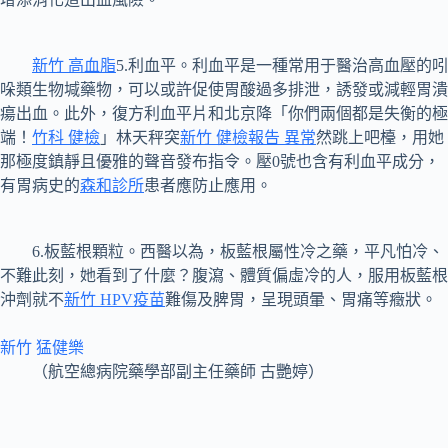
新竹 高血脂
5.利血平。利血平是一種常用于醫治高血壓的吲
哚類生物堿藥物，可以或許促使胃酸過多排泄，誘發或減輕胃潰
瘍出血。此外，復方利血平片和北京降「你們兩個都是失衡的極
端！
竹科 健檢
」林天秤突
新竹 健檢報告 異常
然跳上吧檯，用她
那極度鎮靜且優雅的聲音發布指令。壓0號也含有利血平成分，
有胃病史的
森和診所
患者應防止應用。
6.板藍根顆粒。西醫以為，板藍根屬性冷之藥，平凡怕冷、
不難此刻，她看到了什麼？腹瀉、體質偏虛冷的人，服用板藍根
沖劑就不
新竹 HPV疫苗
難傷及脾胃，呈現頭暈、胃痛等癥狀。
新竹 猛健樂
（航空總病院藥學部副主任藥師 古艷婷）