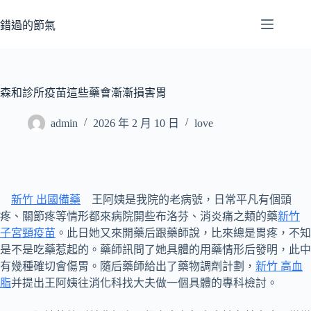
跳
至
錯過的節氣
主
要
內
容
森和診所疫苗這些藥會漸漸損害胃
admin
2026 年 2 月 10 日
love
新竹 出國備藥
王阿姨是我院的老病號，日常平凡有個頭
疼、關節疼等情形都來病院開些布洛芬、消炎痛之類的藥
新竹
子宮頸疫苗
。此日她又來開藥后跟藥師說，比來總是胃疼，不知
是不是吃藥惹起的。藥師訊問了她具體的用藥情形后發明，此中
有幾種確切會傷胃。隨后藥師給出了藥物調劑計劃，
新竹 高血
脂
并提出王阿姨往消化科找大夫做一個具體的專科檢討。