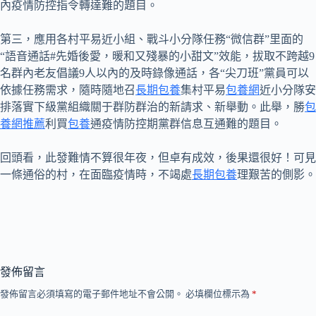
內疫情防控指令轉達難的題目。
第三，應用各村平易近小組、戰斗小分隊任務“微信群”里面的
“語音通話#先婚後愛，暖和又殘暴的小甜文”效能，拔取不跨越9
名群內老友倡議9人以內的及時錄像通話，各“尖刀班”黨員可以
依據任務需求，隨時隨地召
長期包養
集村平易
包養網
近小分隊安
排落實下級黨組織關于群防群治的新請求、新舉動。此舉，勝
包
養網推薦
利買
包養
通疫情防控期黨群信息互通難的題目。
回頭看，此發難情不算很年夜，但卓有成效，後果還很好！可見
一條通俗的村，在面臨疫情時，不竭處
長期包養
理艱苦的側影。
發佈留言
發佈留言必須填寫的電子郵件地址不會公開。
必填欄位標示為
*