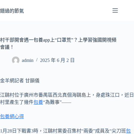
跳
至
錯過的節氣
主
要
內
容
村干部開會遇一包養app上“口罩荒”？上學習強國開視頻
會議！
admin
2025 年 6 月 2 日
金羊網記者 甘韻儀
江鷗村位于廣州市番禺區西北真個海鷗島上，身處珠江口，近日
村里產生了幾件
包養
“為難事”——
包養網心得
1月28日下戰書3時，江鷗村黨委召集村“兩委”成員及“尖刀班
包