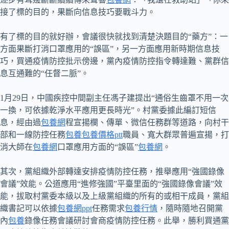
接了標的目的，果斷向信息技巧要戰斗力。
有了標的目的就好辦，會議很快就找到清楚決題目的“藥方”：一
方面果斷打消口罩應用的“誤區”，另一方面應用新時期信息技
巧，買通疫情防控批示傍邊，黨內疫情防控指令轉達難、黨群信
息互通難的“任督二脈”。
1月29日，中國疾控中間副主任馮子建提出“通俗生齒罩不用一次
一換，可依據乾淨水平應用更長時光”。村黨委據此編訂短信
息，經由過
包養網
程宣揚欄、傳單、微信任務群等道路，向村干
部和一線防控任務
包養
包養價格ptt
職員、寬大群眾普遍宣揚，打
消大師在
包養網
口罩應用方面的“誤區”
包養網
。
其次，黨組織外部轉達安排疫情防控任務，推舉應用“強國錄像
會議”效能。公道應用“進修強國”平臺里面的“強國錄像會議”效
能，拔取村黨委本級以及上級黨組織的所有的或相干成員，黨組
織書記可以依據
包養網ppt
任務需求
包養行情
，隨時隨地召開黨
內
包養
錄像任務會議研討會商疫情防控任務。此舉，勝利買通黨