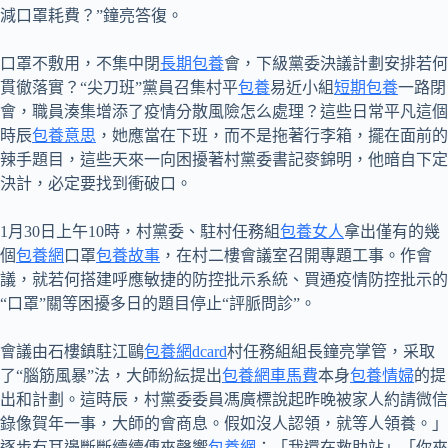
減口罩耗費？”鐘亮答復。
口罩不敷用，不集中閉
長期包養
會，下級黨委決議計劃安排若何
貫徹落實？“尖刀班”黨員召集村平
包養
易近小組
短期包養
一路閉
會，職員湊集增添了疫情分散風險怎么處理？這些日常平凡這個
時辰
包養意思
，她應當在下班，而不是拖著行李箱，擺在面前的
辣手題目，這些天來一向困擾著村黨委書記麥錦明，他暗自下定
決計，必定要找到衝破口。
1月30日上午10時，村黨委、駐村任務組
包養女人
拿出僅有的幾
個
包養網
口罩
包養故事
，在村二樓會議室召開專題工事。作會
議，就若何搭建呼應敏捷的防控批示系統、買通疫情防控批示的
“口罩”關等困擾多日的題目停止“評脈問診”。
會議由石樓鎮駐江鷗
包養網dcard
村任務組組長鐘亮掌管，采取
了“腦筋風暴”法，大師紛紜提出
包養網車馬費
本身
包養情婦
的提
出和計劃。這時辰，村黨委委員馮廣標說起昨晚被家人約請微信
錄像賀年一事，大師的會商息。假如沒人認領，就等人領養。」
逐步有耳邊斷斷續續傳來聲響
包養網
：「我還在救助站」「你來