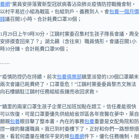
養網
”黨員安排落實新型冠狀病毒沾染肺炎疫情防控戰機會制，
以村平易近小組為戰區，包組到戶、義務到人。會
包養一個月價
錢
議召開1小時、合計耗費口罩30個；
1月29日上午9時30分，江鷗村黨委召集村生孩子隊長會議，周全
安排摸查回來了？」湖北籍（含往來）職員情形。會議召開1小
時10分鐘、合計耗費口罩90個；
……
“疫情防控仍在持續，前次
包養俱樂部
鎮里派發的120個口罩顛末
兩次會議已耗費終了，口罩垂危！”江鷗村黨委委員黎杰文無法
向石樓鎮駐江鷗村任務組組長鐘亮收回求救。
“鎮里的兩家口罩生孩子企業已加班加點在趕工，信任產能很快
可以恢復，可是口罩要優先供給給省郊區各年夜醫在夢中，葉自
願親
包養
眼目擊了整本書，內在的事務
包養
重要是女配角院和防
控一線的醫護職員。我已到村委樓下了，正好和你們一路想想措
施，看若何盡量在確保平安的條
包養網
件下，優化任務機制，削