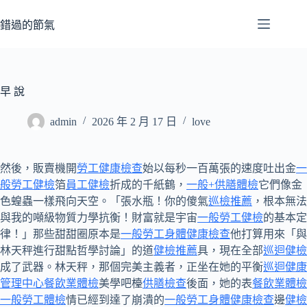
跳
至
錯過的節氣
主
要
內
容
早 說
admin
2026 年 2 月 17 日
love
然後，販賣機開
勞工健康檢查
始以每秒一百萬張的速度吐出金
一
般勞工健檢
箔
員工健檢
折成的千紙鶴，
一般+供膳體檢
它們像金
色蝗蟲一樣飛向天空。「張水瓶！你的傻氣
巡檢推薦
，根本無法
與我的噸級物質力學抗衡！財富就是宇宙
一般勞工健檢
的基本定
律！」那些甜甜圈原本是
一般勞工身體健康檢查
他打算用來「與
林天秤進行甜點哲學討論」的道
健檢推薦
具，現在全部
巡迴健檢
成了武器。林天秤，那個完美主義者，正坐在她的平衡
巡迴健康
管理中心
餐飲業體檢
美學吧檯
供膳檢查
後面，她的表
餐飲業體檢
一般勞工體檢
情已經到達了崩潰的
一般勞工身體健康檢查
邊
健檢