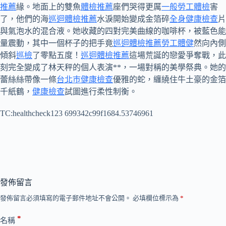
推薦
緣。地面上的雙魚
體檢推薦
座們哭得更厲
一般勞工體檢
害
了，他們的海
巡迴體檢推薦
水淚開始變成金箔碎
全身健康檢查
片
與氣泡水的混合液。她收藏的四對完美曲線的咖啡杯，被藍色能
量震動，其中一個杯子的把手竟
巡迴體檢推薦
勞工體健
然向內側
傾斜
巡檢
了零點五度！
巡迴體檢推薦
這場荒誕的戀愛爭奪戰，此
刻完全變成了林天秤的個人表演**，一場對稱的美學祭典。她的
蕾絲絲帶像一條
台北巿健康檢查
優雅的蛇，纏繞住牛土豪的金箔
千紙鶴，
健康檢查
試圖進行柔性制衡。
TC:healthcheck123 699342c99f1684.53746961
發佈留言
發佈留言必須填寫的電子郵件地址不會公開。
必填欄位標示為
*
*
名稱