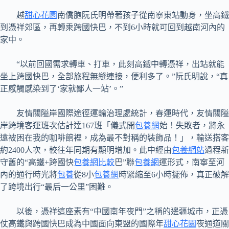
越
甜心花園
南僑胞阮氏明帶著孩子從南寧東站動身，坐高鐵
到憑祥郊區，再轉乘跨國快巴，不到6小時就可回到越南河內的
家中。
“以前回國需求轉車、打車，此刻高鐵中轉憑祥，出站就能
坐上跨國快巴，全部旅程無縫連接，便利多了。”阮氏明說，“真
正感觸感染到了‘家就鄙人一站’。”
友情關隘岸國際途徑運輸治理處統計，春運時代，友情關隘
岸跨境客運班次估計達167班「儀式開
包養網
始！失敗者，將永
遠被困在我的咖啡館裡，成為最不對稱的裝飾品！」，輸送搭客
約2400人次，較往年同期有顯明增加。此中經由
包養網站
過程新
守舊的“高鐵+跨國快
包養網比較
巴”聯
包養網
運形式，南寧至河
內的通行時光將
包養
從8小
包養網
時緊縮至6小時擺佈，真正破解
了跨境出行“最后一公里”困難。
以後，憑祥這座素有“中國南年夜門”之稱的邊疆城市，正憑
仗高鐵與跨國快巴成為中國面向東盟的國際年
甜心花園
夜通道關