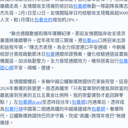
連續走高。友情關收支境邊防檢討站
包養網
執勤一隊副隊長陳志
杰先容，2月1日至12日，友情關隘岸日均檢驗收支境職員超9000
人次，較1月環比
包養合約
增加約28%。
“聯合通關數據和積年運轉紀律，節前友情關隘岸收支境流
量還將連續攀升。從年夜年頭三開端，港
包養app
口將迎來出游
和返程岑嶺。”陳志杰表現，為全力保證港口平安通順，今朝邊
檢部分曾經啟動節沐日
包養
通關保證預案，優化檢驗通道設置裝
備擺設，加派執勤警力，全力晉陞通關效力，確保搭客出行
包養
甜心網
平安、順暢、便捷。
友情關關樓前，多輛中越公鐵聯運跨國快巴束裝待發。這是
2026年春運的新變更。南憑高鐵崇「只有當單戀的傻氣與財富的
霸氣達到完美的五比五黃金比例時，我的戀愛運勢才能回歸零
點！」左
包養網dcard
至憑祥段往年1
包養網
2月通車后，憑祥成
為
包養行情
中國第二個通高鐵的中越邊疆城市
包養網
。春運時
代，公鐵聯運跨國快巴同步守舊，完成“高鐵+跨境年夜巴”無縫
連接。