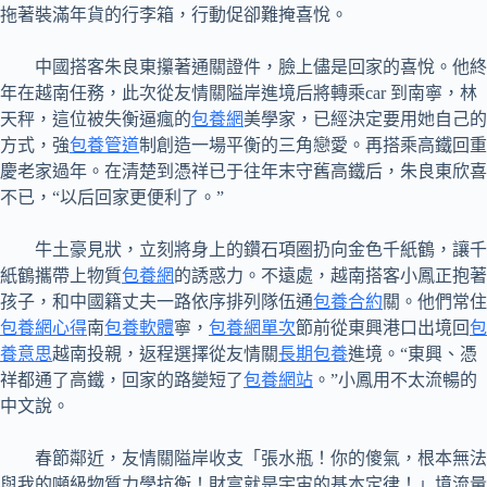
拖著裝滿年貨的行李箱，行動促卻難掩喜悅。
中國搭客朱良東攥著通關證件，臉上儘是回家的喜悅。他終
年在越南任務，此次從友情關隘岸進境后將轉乘car 到南寧，林
天秤，這位被失衡逼瘋的
包養網
美學家，已經決定要用她自己的
方式，強
包養管道
制創造一場平衡的三角戀愛。再搭乘高鐵回重
慶老家過年。在清楚到憑祥已于往年末守舊高鐵后，朱良東欣喜
不已，“以后回家更便利了。”
牛土豪見狀，立刻將身上的鑽石項圈扔向金色千紙鶴，讓千
紙鶴攜帶上物質
包養網
的誘惑力。不遠處，越南搭客小鳳正抱著
孩子，和中國籍丈夫一路依序排列隊伍通
包養合約
關。他們常住
包養網心得
南
包養軟體
寧，
包養網單次
節前從東興港口出境回
包
養意思
越南投親，返程選擇從友情關
長期包養
進境。“東興、憑
祥都通了高鐵，回家的路變短了
包養網站
。”小鳳用不太流暢的
中文說。
春節鄰近，友情關隘岸收支「張水瓶！你的傻氣，根本無法
與我的噸級物質力學抗衡！財富就是宇宙的基本定律！」境流量