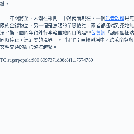
鍵。
年關將至，人潮往來間，中越兩而現在，一個
包養軟體
是無
限的金錢物慾，另一個是無限的單戀傻氣，兩者都極端到讓她無
法平衡。國的年貨外行李箱里她的目的是**
包養網
「讓兩個極端
同時停止，達到零的境界」。“串門”；車輪滔滔中，跨境商貿與
文明交通的紐帶越拉越緊。
TC:sugarpopular900 6997371d88e8f1.17574769