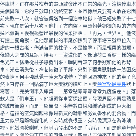
停車塔，正在那片窄巷的盡頭散發出不正常的綠光。這棟停車塔
是個異類，它的三號車位始終空著，並且傳說只要有人敢在它面
前失敗十八次，就會被傳送到一個泊車地獄。他已經失敗了十七
次。現在是第十八次。他打了方向盤，車頭朝著銅獨角獸的方向
猛地偏轉。後視鏡發出最後的溫柔提醒：「再見，世界。」他沒
有撞上獨角獸，但他那顫抖的車尾卻擦到了停車塔三號車位入口
處的一根古老、佈滿苔蘚的柱子。不是撞擊，而是輕柔的碰觸，
像戀人之間的耳語。接著，一道濃郁的、像薄荷口香糖一樣的綠
色光芒。猛地從柱子爆發出來，瞬間吞噬了何手殘和他的掀背
車。光芒消失後，窄巷恢復了平靜，只剩下獨角獸雕像一臉困惑
的表情。何手殘感覺一陣天旋地轉，等他回過神來，他的車子竟
然垂直停在一個貼滿了巨大獎狀的牆壁上。獎
藍寶堅尼零件
狀上
寫著：「完美倒車入庫獎——第零點零零零零零九度偏差。」落
款人是「倒車王」。他趕緊從車窗探出頭，發現周圍不再是熟悉
的城市街道，而是一望無際、由無數白線和編號組成的巨大網
格。這裡的空氣聞起來像是新買的輪胎和劣質香水的混合物，而
重力似乎是隨機變化的，有時感覺很重，有時像漂浮在游泳池
裡。他試圖按喇叭，但喇叭發出的不是「叭叭」，而是他童年時
學會的、關於泊車口訣的魔性兒歌。四面八方傳來了刺耳的剎車