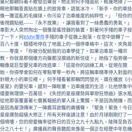
量尺都顫抖著不敢發出聲音。她走到何手殘面前，輕蔑地掃了一
眼他那輛垂直貼在牆上的掀背車，語氣冰冷。「新手，你的車技
像一團混亂的毛線球。你污染了泊車維度的純粹性。」「但你的
後視鏡貼紙——『永不放棄』，讓我看到了一絲愚蠢的勇氣。」
車影大人突然掏出一個像是遙控器的裝置，對著何手殘的車子按
了一下。何
BMW零件
手殘的車子從牆上脫落，在空中旋轉了一
百八十度，穩穩地停在了地面上的一個停車格中。這次，夾角是
——零度。「你被分配給我的泊車學徒了。如果泊車是一種宗
教，你就是那個連方向盤都沒摸過的新信徒。」她指了指旁邊一
輛像是巨型嬰兒車的改造車：「這是你的訓練工具，從現在開
始，你得學會如何在零點零零一秒內，將這輛車精準停入對面的
針眼大小的車位裡。」何手殘看著那輛閃閃發光、還在播放《小
星星》的嬰兒車，感到一陣眩暈。泊車維度的生活，比他想象中
還要無理頭一百萬倍。《失控的星座運勢與單戀狂想曲》張水瓶
從他那張覆蓋著七層舊報紙的單人床上驚醒，不是因為鬧鐘，而
是因為屋頂傳來了一陣震耳欲聾的廣播聲。「緊急！緊急！今日
星座運勢超級大修正！所有天秤座請注意！由於月球剛剛打了一
個噴嚏，您的戀愛機率從昨日的百分之九十九點九，陡降至負百
分之八十七！」廣播員的聲音聽起來像是一個正在經歷中年危機