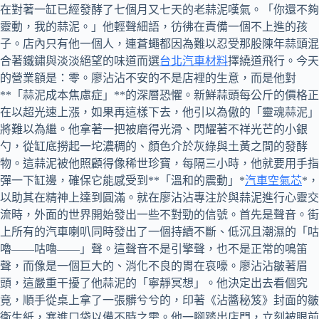
在對著一缸已經發酵了七個月又七天的老蒜泥嘆氣。「你還不夠
靈動，我的蒜泥。」他輕聲細語，彷彿在責備一個不上進的孩
子。店內只有他一個人，連蒼蠅都因為難以忍受那股陳年蒜頭混
合著鐵鏽與淡淡絕望的味道而選
台北汽車材料
擇繞道飛行。今天
的營業額是：零。廖沾沾不安的不是店裡的生意，而是他對
**「蒜泥成本焦慮症」**的深層恐懼。新鮮蒜頭每公斤的價格正
在以超光速上漲，如果再這樣下去，他引以為傲的「靈魂蒜泥」
將難以為繼。他拿著一把被磨得光滑、閃耀著不祥光芒的小銀
勺，從缸底撈起一坨濃稠的、顏色介於灰綠與土黃之間的發酵
物。這蒜泥被他照顧得像稀世珍寶，每隔三小時，他就要用手指
彈一下缸邊，確保它能感受到**「溫和的震動」*
汽車空氣芯
*，
以助其在精神上達到圓滿。就在廖沾沾專注於與蒜泥進行心靈交
流時，外面的世界開始發出一些不對勁的信號。首先是聲音。街
上所有的汽車喇叭同時發出了一個持續不斷、低沉且潮濕的「咕
嚕——咕嚕——」聲。這聲音不是引擎聲，也不是正常的鳴笛
聲，而像是一個巨大的、消化不良的胃在哀嚎。廖沾沾皺著眉
頭，這嚴重干擾了他蒜泥的「寧靜冥想」。他決定出去看個究
竟，順手從桌上拿了一張髒兮兮的，印著《沾醬秘笈》封面的皺
衛生紙，塞進口袋以備不時之需。他一腳踏出店門，立刻被眼前