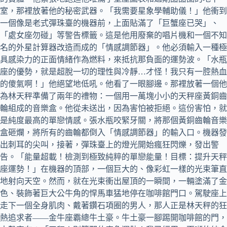
室，那裡放著他的秘密武器。「我需要星象學輔助儀！」他衝到
一個像是老式彈珠臺的機器前，上面貼滿了「巨蟹座已哭」、
「處女座勿碰」等警告標籤。這是他用廢棄的唱片機和一個不知
名的外星計算器改造而成的「情感調節器」。他必須輸入一種極
具感染力的正面情緒作為燃料，來抵抗那負面的運勢波。「水瓶
座的優勢，就是超脫一切的理性與冷靜…才怪！我只有一腔熱血
的傻氣啊！」他絕望地低吼。他看了一眼腳邊。那裡放著一個他
為林天秤準備了兩年的禮物：一個用一萬塊小小的天秤座黃銅齒
輪組成的音樂盒。他從未送出，因為害怕被拒絕。這份害怕，就
是純度最高的單戀情感。張水瓶咬緊牙關，將那個黃銅齒輪音樂
盒砸爛，將所有的齒輪都倒入「情感調節器」的輸入口。機器發
出刺耳的尖叫，接著，彈珠臺上的燈光開始瘋狂閃爍，發出警
告。「能量超載！檢測到極致純粹的單戀能量！目標：提升天秤
座運勢！」在機器的頂部，一個巨大的、像彩虹一樣的光束筆直
地射向天空。然而，就在光束衝出屋頂的一瞬間，一輛塗滿了金
色、裝飾著巨大公牛角的悍馬車猛地停在咖啡館門口。駕駛座上
走下一個全身肌肉、戴著鑽石項圈的男人，那人正是林天秤的狂
熱追求者——金牛座霸總牛土豪。牛土豪一腳踢開咖啡館的門，