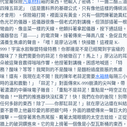
代金屬保險
汽車材料
箱的東西。他輸入了密碼：「一醬二醋三油
四辣五蒜泥」（這是醬料界的基礎公式，只有像他這樣的傳統派
才會用）。保險箱打開，裡面沒有黃金，只有一個閃爍著詭異紅
色光芒的儀器。這儀器很像一個老式的對講機，但頂部插著一根
彎曲的、像韭菜一樣的天線。他顫抖著拿起儀器，按下通話鈕。
儀器發出「滋——」的電流聲，接著傳來一陣高八度、急促且充
滿養生焦慮的聲音。「喂！是廖沾沾嗎！快接聽！這裡是 K-
999！宇宙水餃聯盟特級特務！你那邊是不是已經聞到宇宙級的
酸味了？我們需要你的蒜泥！你被徵召了！馬上！」廖沾沾的耳
朵被這聲音震得嗡嗡作響，他捏著對講機，困惑地喊道：「特
務？酸味？等等！我聞到的不是酸味！是麵粉過度膨脹的焦慮
味！還有，我現在走不開！我的陳年老蒜泥需要
水箱精
每隔三小
時的溫和震動！」「蒜泥？」對面傳來K-999崩潰的尖叫聲，帶
著濃濃的中藥味電子雜音：「重點不是蒜泥！重點是**時空正在
彎曲！**我們的推進器快沒紅棗了！快！我們在你的後院！別帶
任何多餘的東西！除了——你那缸蒜泥！」就在廖沾沾還在糾結
要不要帶上他最珍愛的那把銀勺時，外面的牆壁傳來一聲巨大的
撞擊。一個穿著黑色燕尾服、戴著太陽眼鏡的太空吉娃娃，正從
牆上的破洞鑽進來。它的背上揹著一個像是小型瓦斯桶的東西，