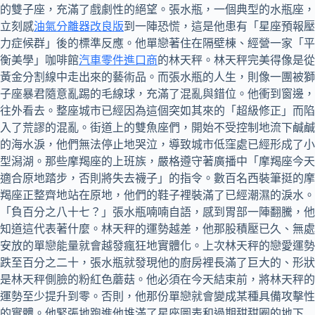
的雙子座，充滿了戲劇性的絕望。張水瓶，一個典型的水瓶座，
立刻感
油氣分離器改良版
到一陣恐慌，這是他患有「星座預報壓
力症候群」後的標準反應。他單戀著住在隔壁棟、經營一家「平
衡美學」咖啡館
汽車零件進口商
的林天秤。林天秤完美得像是從
黃金分割線中走出來的藝術品。而張水瓶的人生，則像一團被獅
子座暴君隨意亂踢的毛線球，充滿了混亂與錯位。他衝到窗邊，
往外看去。整座城市已經因為這個突如其來的「超級修正」而陷
入了荒謬的混亂。街道上的雙魚座們，開始不受控制地流下鹹鹹
的海水淚，他們無法停止地哭泣，導致城市低窪處已經形成了小
型潟湖。那些摩羯座的上班族，嚴格遵守著廣播中「摩羯座今天
適合原地踏步，否則將失去襪子」的指令。數百名西裝筆挺的摩
羯座正整齊地站在原地，他們的鞋子裡裝滿了已經潮濕的淚水。
「負百分之八十七？」張水瓶喃喃自語，感到胃部一陣翻騰，他
知道這代表著什麼。林天秤的運勢越差，他那股積壓已久、無處
安放的單戀能量就會越發瘋狂地實體化。上次林天秤的戀愛運勢
跌至百分之二十，張水瓶就發現他的廚房裡長滿了巨大的、形狀
是林天秤側臉的粉紅色蘑菇。他必須在今天結束前，將林天秤的
運勢至少提升到零。否則，他那份單戀就會變成某種具備攻擊性
的實體。他緊張地跑進他堆滿了星座圖表和過期甜甜圈的地下