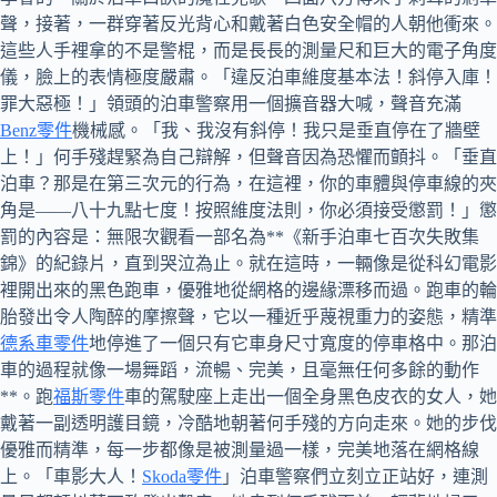
聲，接著，一群穿著反光背心和戴著白色安全帽的人朝他衝來。
這些人手裡拿的不是警棍，而是長長的測量尺和巨大的電子角度
儀，臉上的表情極度嚴肅。「違反泊車維度基本法！斜停入庫！
罪大惡極！」領頭的泊車警察用一個擴音器大喊，聲音充滿
Benz零件
機械感。「我、我沒有斜停！我只是垂直停在了牆壁
上！」何手殘趕緊為自己辯解，但聲音因為恐懼而顫抖。「垂直
泊車？那是在第三次元的行為，在這裡，你的車體與停車線的夾
角是——八十九點七度！按照維度法則，你必須接受懲罰！」懲
罰的內容是：無限次觀看一部名為**《新手泊車七百次失敗集
錦》的紀錄片，直到哭泣為止。就在這時，一輛像是從科幻電影
裡開出來的黑色跑車，優雅地從網格的邊緣漂移而過。跑車的輪
胎發出令人陶醉的摩擦聲，它以一種近乎蔑視重力的姿態，精準
德系車零件
地停進了一個只有它車身尺寸寬度的停車格中。那泊
車的過程就像一場舞蹈，流暢、完美，且毫無任何多餘的動作
**。跑
福斯零件
車的駕駛座上走出一個全身黑色皮衣的女人，她
戴著一副透明護目鏡，冷酷地朝著何手殘的方向走來。她的步伐
優雅而精準，每一步都像是被測量過一樣，完美地落在網格線
上。「車影大人！
Skoda零件
」泊車警察們立刻立正站好，連測