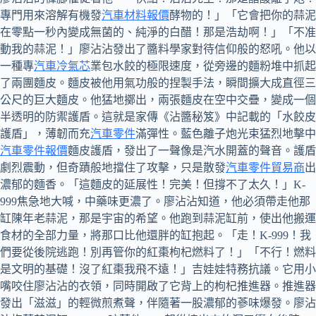
專門用來溶解有機發
汽車材料報價
酵物的！」「它會把你的蒜泥
在零點一秒內變成無菌的、純淨的白醋！那是浩劫啊！」「不准
動我的蒜泥！」廖沾沾發出了醬料學家對待信仰般的怒吼。他以
一種專
汽車冷氣芯
業包水餃的極限速度，從旁邊的麵粉堆中抓起
了兩團麵皮。麵皮被他用氣功般的捏製手法，瞬間擴大成直徑三
公尺的巨大麵皮。他猛地擲出，兩張麵皮在空中交疊，變成一個
半透明的防禦護盾。這就是家傳《沾醬秘笈》中記載的「水餃皮
護盾」，薄韌而充
汽車零件
滿彈性。藍色離子炮光束猛烈地擊中
汽車零件報價
麵皮護盾，發出了一聲像是汽水開蓋的聲音。護盾
劇烈震動，但奇蹟般地擋住了攻擊，只是散發
汽車零件貿易商
出
濃郁的麵香。「這麵皮的延展性！完美！但撐不了太久！」K-
999焦急地大喊，中藥味更濃了。廖沾沾知道，他必須帶走他那
缸陳年老蒜泥，那是宇宙的希望。他跑到蒜泥缸前，使出他搬運
食材的全部力量，將那口比他還胖的缸抱起。「走！K-999！我
們要從後院逃跑！別再管你的紅棗枸杞燃料了！」「不行！燃料
是文明的基礎！沒了紅棗我飛不遠！」吉娃娃特務抗議。它用小
嘴咬住廖沾沾的衣領，同時開啟了它背上的枸杞推進器。推進器
發出「滋滋」的輕微煎煮聲，伴隨著一股濃郁的蔘味爆發。廖沾