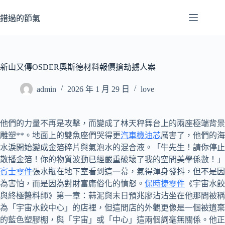
跳
至
錯過的節氣
主
要
內
容
新山又傳OSDER奧斯德材料報價搶劫擄人案
admin
2026 年 1 月 29 日
love
他們的力量不再是攻擊，而變成了林天秤舞台上的兩座極端背景
雕塑**。地面上的雙魚座們哭得更
汽車機油芯
厲害了，他們的海
水淚開始變成金箔碎片與氣泡水的混合液。「牛先生！請你停止
散播金箔！你的物質波動已經嚴重破壞了我的空間美學係數！」
賓士零件
張水瓶在地下室看到這一幕，氣得渾身發抖，但不是因
為害怕，而是因為對財富庸俗化的憤怒。
保時捷零件
《宇宙水餃
與終極醬料師》第一章：蒜泥與末日預兆廖沾沾坐在他那間被稱
為「宇宙水餃中心」的店裡，但這間店的外觀更像是一個被遺棄
的藍色塑膠棚，與「宇宙」或「中心」這兩個詞毫無關係。他正