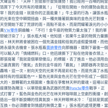
大聲宣布：「天秤！別管那什麼負運勢！我已經用一百噸的純金
箔買下了今天所有的壞運氣！」「從現在開始，你的運勢由我主
宰！我的金錢，就是你的正面能量！」牛土豪的行為，讓張水瓶
的光束在空中瞬間扭曲，與一種夾雜著銅臭味的金色光芒對撞。
天空開始下起了荒謬的雨。雨點不是水，而是閃耀著淚光的小小
黃
VW零件
銅齒輪。「不行！金牛座的物質力量太強了！我的單
戀被汙染了！」張水瓶大喊。他知道，如果牛土豪的物質力量勝
出，林天秤將會被困在一個充滿金錢和俗氣的虛假愛情裡，而他
將永遠失去機會。張水瓶看
奧迪零件
向那機器，還剩下最後一個
可以輸入的「情緒燃料」口。他迅速撕下了貼在他背後衣領上，
那張寫著「我就是個單戀傻瓜」的標籤，丟了進去。他必須用自
己最真實的「傻氣」去對抗金牛座的「霸氣」！調節器再次發出
轟鳴，這一次，射向天空的光束不再是彩虹色，而是充滿了水瓶
座特有的怪誕藍色**。藍色光束與金色光芒在空中形成了一個巨
大的、旋轉著的太極圖案，像是在爭奪林天秤的靈魂。這場以星
座運勢為賭注、以單戀能量為武器的荒唐
Porsche零件
戰爭，正
式打響了。藍色與金色的光芒在林天秤咖啡館上空劇烈衝撞，創
造出一個不斷旋轉的怪異氣旋。林天秤眼神冰冷：「這就是質感
互換。你必須體會到情感的無價之重。」張水瓶的處境更糟，當