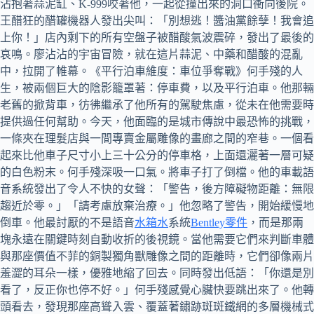
沾抱著蒜泥缸、K-999咬著他，一起從撞出來的洞口衝向後院。
王醋狂的醋罐機器人發出尖叫：「別想逃！醬油黨餘孽！我會追
上你！」店內剩下的所有空盤子被醋酸氣波震碎，發出了最後的
哀鳴。廖沾沾的宇宙冒險，就在這片蒜泥、中藥和醋酸的混亂
中，拉開了帷幕。《平行泊車維度：車位爭奪戰》何手殘的人
生，被兩個巨大的陰影籠罩著：停車費，以及平行泊車。他那輛
老舊的掀背車，彷彿繼承了他所有的駕駛焦慮，從未在他需要時
提供過任何幫助。今天，他面臨的是城市傳說中最恐怖的挑戰，
一條夾在理髮店與一間專賣金屬雕像的畫廊之間的窄巷。一個看
起來比他車子尺寸小上三十公分的停車格，上面還灑著一層可疑
的白色粉末。何手殘深吸一口氣。將車子打了倒檔。他的車載語
音系統發出了令人不快的女聲：「警告，後方障礙物距離：無限
趨近於零。」「請考慮放棄治療。」他忽略了警告，開始緩慢地
倒車。他最討厭的不是語音
水箱水
系統
Bentley零件
，而是那兩
塊永遠在關鍵時刻自動收折的後視鏡。當他需要它們來判斷車體
與那座價值不菲的銅製獨角獸雕像之間的距離時，它們卻像兩片
羞澀的耳朵一樣，優雅地縮了回去。同時發出低語：「你還是別
看了，反正你也停不好。」何手殘感覺心臟快要跳出來了。他轉
頭看去，發現那座高聳入雲、覆蓋著鏽跡斑斑鐵網的多層機械式