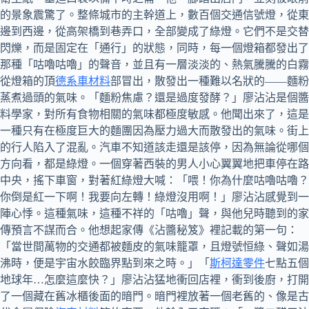
的景象震驚了。整條城市的主幹道上，數百個交通信號燈，從東
邊到西邊，從高架橋到巷弄口，全部變成了綠燈。它們不是交替
閃爍，而是固定在「通行」的狀態，同時，每一個燈箱都發出了
那種「咕嚕咕嚕」的聲音，並且有一層淡淡的、熱氣騰騰的白霧
從燈箱的頂
德系車材料
部冒出，散發出一種難以名狀的——麵粉
蒸煮過頭的氣味。「麵粉焦慮？還是過度發酵？」廖沾沾是個醬
料學家，對所有食物相關的氣味都極度敏感。他聞出來了，這是
一種只有在極度巨大的麵團因為壓力過大而散發出的氣味。街上
的行人陷入了混亂。汽車不知道該走還是該停，因為無論從哪個
方向看，都是綠燈。一個穿著西裝的男人小心翼翼地把車停在路
中央，搖下車窗，對著紅綠燈大喊：「喂！你為什麼咕嚕咕嚕？
你倒是紅一下啊！我要向左轉！綠燈沒用啊！」廖沾沾感覺到一
陣心悸。這種氣味，這種不祥的「咕嚕」聲，與他兒時聽到的家
傳預言不謀而合。他想起家傳《沾醬秘笈》裡記載的第一句：
「當世間萬物的交通都被麵皮的氣味籠罩，且燈號恒綠、聲如湯
沸時，便是宇宙水餃臨界點到來之時。」「
斯柯達零件
七點五個
地球年…怎麼這麼快？」廖沾沾猛地衝回店裡，衝到後廚，打開
了一個藏在舊冰櫃後面的暗門。暗門裡放著一個老舊的、像是古