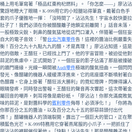
桶上用毛筆寫著「極品紅棗枸杞燃料」。「你怎麼——」廖沾沾
驚訝地瞪大了眼睛。K-999用它的小短腿站得筆直，戴著白色手
套的爪子優雅地一揮：「沒時間了，沾沾先生！宇宙水餃快要拉
肚子了！我們必須在你被醋酸離子炮鎖定前離開！」話音未落，
一股極致尖銳、刺鼻的酸氣猛地從店門口灌入，伴隨著一個狂妄
自大的電子音效：「警
台北汽車零件
告！這裡的醬油比例嚴重失
衡！百分之九十九點九九的醋，才是真理！」廖沾沾知道，這是
他的宿敵，王醋狂，已經找上門了。他的宇宙冒險，被迫從他對
蒜泥的焦慮中，正式開始了。一個狂妄的影子佔滿了那扇被撞破
的牆門邊緣，光線一瞬間被
Audi零件
極端的酸氣扭曲。一個閃閃
發光、像醋罐的機器人緩緩漂浮進來，它的底座還不斷噴射著白
色醋霧。它身上掛著「醋狂派大勝利」的霓虹燈牌，閃爍得讓人
眼睛發疼，同時發出警報。王醋狂的聲音再次響起，這次帶著金
屬回音的嘲弄，刺耳得像是磨砂紙。「廖沾沾！你那充滿腐敗氣
味的蒜泥，是對醬料學的
賓利零件
侮辱！必須淨化！」「你將為
你那百分之五的醬油，以及百分之九十五的邪惡蒜頭付出代
價！」醋罐機器人的頂端裂開，露出了一個巨大的管口，正在聚
積藍色光芒。K-999特務用它穿著燕尾服的小爪子，一把抓住了
廖沾沾的褲腳催促著他。「快點！沾沾先生！那是醋酸離子炮！