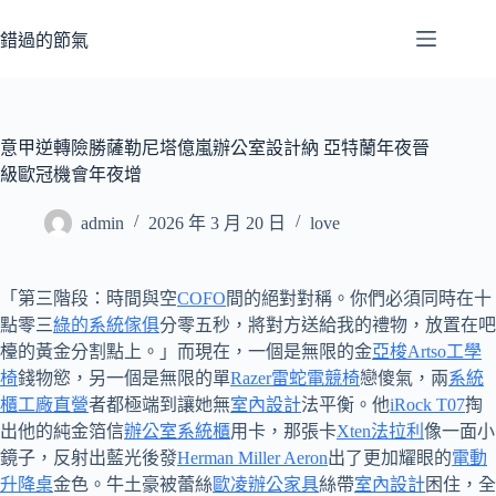
跳
至
錯過的節氣
主
要
內
容
意甲逆轉險勝薩勒尼塔億嵐辦公室設計納 亞特蘭年夜晉
級歐冠機會年夜增
admin
2026 年 3 月 20 日
love
「第三階段：時間與空
COFO
間的絕對對稱。你們必須同時在十
點零三
綠的系統傢俱
分零五秒，將對方送給我的禮物，放置在吧
檯的黃金分割點上。」而現在，一個是無限的金
亞梭Artso工學
椅
錢物慾，另一個是無限的單
Razer雷蛇電競椅
戀傻氣，兩
系統
櫃工廠直營
者都極端到讓她無
室內設計
法平衡。他
iRock T07
掏
出他的純金箔信
辦公室系統櫃
用卡，那張卡
Xten法拉利
像一面小
鏡子，反射出藍光後發
Herman Miller Aeron
出了更加耀眼的
電動
升降桌
金色。牛土豪被蕾絲
歐凌辦公家具
絲帶
室內設計
困住，全