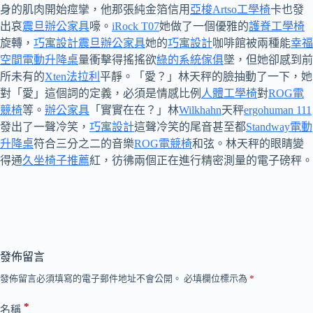
身的肌肉開始痙攣，他那張純金箔信用
亞梭Artso工學椅
卡也發
出哀
震旦辦公家具
嚎。
iRock T07
她做了一個優雅的
護脊工學椅
旋轉，
巧寓設計
震旦辦公家具
她的
巧寓設計
咖啡館被兩種能
幸福
空間
電動升降桌
量衝擊得搖搖欲
綠的系統傢俱
墜，但她卻感到前
所未有的
Xten法拉利
平靜。「愛？」林天秤的臉抽動了一下，她
對「愛」這個詞的定義，必須是情感比例
人體工學椅
對
ROG電
競椅
等。
辦公家具
「實實在在？」林
Wilkhahn
天秤
ergohuman 111
發出了一聲冷笑，
巧寓設計
這聲冷笑的尾音甚至都
Standway電動
升降桌
符合三分之二的音樂
ROG電競椅
和弦。林天秤的眼睛變
得通
久坐椅子推薦
紅，彷彿兩個正在進行精密測量的電子磅秤。
發佈留言
發佈留言必須填寫的電子郵件地址不會公開。
必填欄位標示為
*
*
名稱