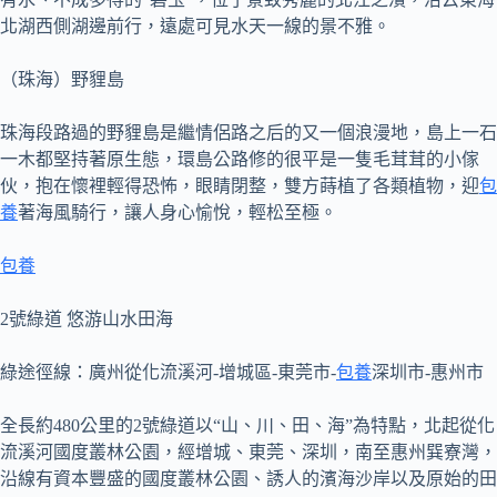
北湖西側湖邊前行，遠處可見水天一線的景不雅。
（珠海）野貍島
珠海段路過的野貍島是繼情侶路之后的又一個浪漫地，島上一石
一木都堅持著原生態，環島公路修的很平是一隻毛茸茸的小傢
伙，抱在懷裡輕得恐怖，眼睛閉整，雙方蒔植了各類植物，迎
包
養
著海風騎行，讓人身心愉悅，輕松至極。
包養
2號綠道 悠游山水田海
綠途徑線：廣州從化流溪河-增城區-東莞市-
包養
深圳市-惠州市
全長約480公里的2號綠道以“山、川、田、海”為特點，北起從化
流溪河國度叢林公園，經增城、東莞、深圳，南至惠州巽寮灣，
沿線有資本豐盛的國度叢林公園、誘人的濱海沙岸以及原始的田