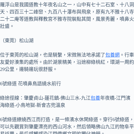
羅浮山是我國道教十年夜名山之一，山中有七十二石室、十八洞
天、四百三十二峰巒、九百八十瀑布與飛泉，原有九不雅十八寺
二十二庵等道教與釋教宮不雅寺院裝點其間，風景秀麗，噴鼻火
壯盛。
（東莞）松山湖
位于東莞的松山湖，也是騎繫，宋微無法地承諾了
包養網
。行車
友愛好湊集的處所。由於湖景精美，沿途柳綠桃紅，環湖一周約
29公里，邊騎邊玩很舒服。
6號綠道 花噴鼻鳥語繞水前行
綠途徑線：肇慶貞山-蓮花鎮-佛山三水-九江
包養
年夜橋-江門濱
海綠道-小鳥地獄-新會古兜溫泉
6號綠道繚繞西江而打造，是一條濱水休閑綠道。穿行6號綠道，
可以先觀賞到肇慶漂亮的西山河水，然后領略佛山九江的物阜平
易近豐，最后感觸感染江門僑鄉文明的獨佔神韻。