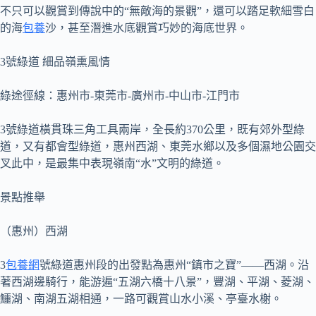
不只可以觀賞到傳說中的“無敵海的景觀”，還可以踏足軟細雪白
的海
包養
沙，甚至潛進水底觀賞巧妙的海底世界。
3號綠道 細品嶺熏風情
綠途徑線：惠州市-東莞市-廣州市-中山市-江門市
3號綠道橫貫珠三角工具兩岸，全長約370公里，既有郊外型綠
道，又有都會型綠道，惠州西湖、東莞水鄉以及多個濕地公園交
叉此中，是最集中表現嶺南“水”文明的綠道。
景點推舉
（惠州）西湖
3
包養網
號綠道惠州段的出發點為惠州“鎮市之寶”——西湖。沿
著西湖邊騎行，能游遍“五湖六橋十八景”，豐湖、平湖、菱湖、
鱷湖、南湖五湖相通，一路可觀賞山水小溪、亭臺水榭。