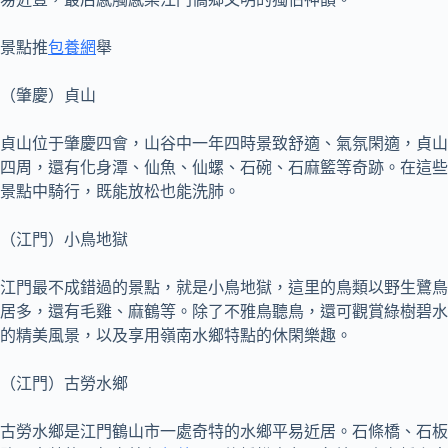
景點推
包養網
舉
（肇慶）貞山
貞山位于肇慶四會，山谷中一年四時景致舒適、氣氛閑適，貞山
四周，還有化身潭、仙魚、仙螺、石碗、石麻籃等奇跡。在這些
景點中騎行，既能放松也能洗肺。
（江門）小鳥地獄
江門最不成錯過的景點，就是小鳥地獄，這里的鳥類以野生鷺鳥
居多，還有毛雞、麻鶴等。除了不雅鳥聽鳥，還可觀賞綠樹碧水
的精美風景，以及享用嶺南水鄉特點的休閑樂趣。
（江門）古勞水鄉
古勞水鄉是江門鶴山市一處奇特的水鄉平易近居。石條橋、石板