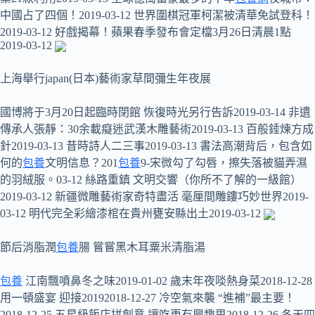
中國占了四個！2019-03-12 世界圍棋冠軍柯潔被清華免試登科！
2019-03-12 好戲揭幕！蘋果春季發布會定檔3月26日清晨1點
2019-03-12
上海舉行japan(日本)藝術家草間彌生年夜展
國博將于3月20日起臨時閉館 恢復時光另行告訴2019-03-14 非遺
傳承人張靜：30余載癡迷武漢木雕藝術2019-03-13 百般錘煉方成
針2019-03-13 昔時詩人二三事2019-03-13 書法高潮背后，包含如
何的
包養
文明信息？201
包養
9-宋微勾了勾唇，擦失落被貓弄濕
的羽絨服。03-12 絲路重鎮 文明交響（你所不了解的一級館）
2019-03-12 新疆微雕藝術家奇特盡活 毫厘間雕鏤巧妙世界2019-
03-12 明代完全彩繪漆棺在貴州甕安縣出土2019-03-12
節后消脂潤
包養
腸 嘗嘗黑木耳粟米清脂湯
包養
江南飄噴鼻冬之味2019-01-02 歲末年夜啖熱身菜2018-12-28
用一頓盛宴 迎接20192018-12-27 冷空氣來襲 “進補”最主要！
2018-12-25 五星級飯店拼創意 讓吃更有興趣思2018-12-26 冬天四