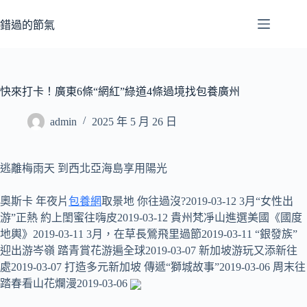
跳
至
錯過的節氣
主
要
內
容
快來打卡！廣東6條“網紅”綠道4條過境找包養廣州
admin
2025 年 5 月 26 日
逃離梅雨天 到西北亞海島享用陽光
奧斯卡 年夜片
包養網
取景地 你往過沒?2019-03-12 3月“女性出
游”正熱 約上閨蜜往嗨皮2019-03-12 貴州梵凈山進選美國《國度
地輿》2019-03-11 3月，在草長鶯飛里過節2019-03-11 “銀發族”
迎出游岑嶺 踏青賞花游遍全球2019-03-07 新加坡游玩又添新往
處2019-03-07 打造多元新加坡 傳遞“獅城故事”2019-03-06 周末往
踏春看山花爛漫2019-03-06