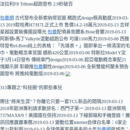
法拉利F8 Tributo超跑發布 2.9秒破百
包養網
古代發布全新索納塔官圖 轎跑式design極具動感2019-03-
13 2019款哈弗H7/H7L正式上市 售價14.2-18萬元2019-03-13 吉祥
星越設置裝備擺設曝光
包養
配噴鼻氛體系/Bose音響2019-03-13
阿斯頓•馬丁Valkyrie混動超跑公布 可達1160馬力2019-03-06 西雅
特發布el-Born純上的表格：「先填表。」隨即拿出一條清潔的毛
巾，電動概念車官圖 續航420公里2019-03-06 特斯拉Model Y定
于3月14日發布 傳統車門design2019-03-06 起亞電動概念車配21
塊顯示屏 彰顯推
包養
翻性design2019-03-06 全新雙龍柯蘭多預告
圖發布 將推純電動版2019-03-06
315專題之“科技圈”的那些事兒
嚮往“將來生涯”？你離它只要一套TCL新品的間隔2019-03-13
2018年歐洲專利請求數排名：西門子第一 2019-03-13 歐洲禁飛
737MAX8/9！美國還在保持2019-03-13 下線郵箱和手機登錄！騰
訊回應露露事務2019-03-13 變動位置internet自律白名單：6家企
業21款利用2019-03-13 全球億萬富豪最多的十年
包養網
夜城市：