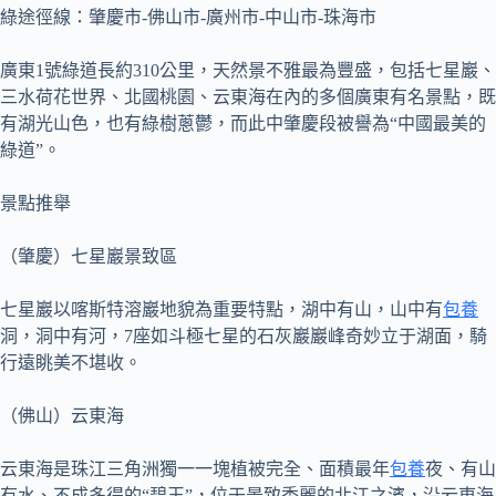
綠途徑線：肇慶市-佛山市-廣州市-中山市-珠海市
廣東1號綠道長約310公里，天然景不雅最為豐盛，包括七星巖、
三水荷花世界、北國桃園、云東海在內的多個廣東有名景點，既
有湖光山色，也有綠樹蔥鬱，而此中肇慶段被譽為“中國最美的
綠道”。
景點推舉
（肇慶）七星巖景致區
七星巖以喀斯特溶巖地貌為重要特點，湖中有山，山中有
包養
洞，洞中有河，7座如斗極七星的石灰巖巖峰奇妙立于湖面，騎
行遠眺美不堪收。
（佛山）云東海
云東海是珠江三角洲獨一一塊植被完全、面積最年
包養
夜、有山
有水、不成多得的“碧玉”，位于景致秀麗的北江之濱，沿云東海