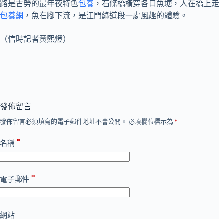
路是古勞的最年夜特色
包養
，石條橋橫穿各口魚塘，人在橋上走
包養網
，魚在腳下流，是江門綠道段一處風趣的體驗。
（信時記者黃熙燈）
發佈留言
發佈留言必須填寫的電子郵件地址不會公開。
必填欄位標示為
*
*
名稱
*
電子郵件
網站