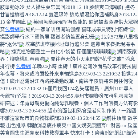
肢舉動冰冷 女人攝生莫忘當回2018-12-18 脆鯇爽口海蠣鮮 進冬
甘旨搶鮮嘗2018-12-14 氣溫驟降 這款靚湯給你溫補熱身2018-12-
13 金羊圖庫
英國魚商展現罕有藍龍蝦 躲過被煮命運供大眾觀
賞
包養網
紐約一家咖啡館開瑜伽課 貓咪成學員特別“陪練”
攝影師舉行水下藝術展 觀賞者仿若置身幻景
北京573歲八里橋
將“退休”
埃塞航班墜機地址舉行追思會 遇難者家眷抵現場弔
唁
捷克植物園重生一白化小袋鼠 探個腦殼萌萌噠
湖南張家
界：柳綠桃紅春意濃
開往春天的小火車開啟“花季之旅” 消息
排行榜
包養網
羊晚24小時 重磅！廣州荔灣沙面島改革行將拉開
年夜幕，將來或將嚴控外來車輛進島2019-03-13 22:10:32 投進2.4
億！廣州荔灣沿江西路將啟動改革，南邊年夜廈將來何往何從
2019-03-13 22:10:32 16個月找回174名失落職員，廣州110“尋人
母親”好兇猛！2019-03-13 20:44:55 廣州市婦聯發布母乳喂養調
研陳述：年青母親更偏向純母乳喂養，個人工作對喂養方法有影
響2019-03-13 20:44:55 超市的面包和熟食是若何制作的？一路圍
不雅這家超市的食物操縱間2019-03-13 20:44:55
前往頂部 數字
報 出色推舉 轉動消息廣州廣東中國文娛安康體育IT財富car 房產
美食圖集生涯食安科技教導軍事 快來打卡！廣東6條“網紅”綠道