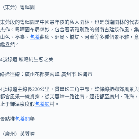
（東莞）粵暉園
東莞段的粵暉園是中國最年夜的私人園林，也是嶺南園林的代表
杰作。粵暉園布局精妙，包含著清雅別致的嶺南古建筑作風，集
山色、亭臺、
包養
曲廊、洲島、橋堤、河流等多種個景不雅，意
趣盎然。
4號綠道 領略純生態之美
綠途徑線：廣州花都芙蓉嶂-廣州市-珠海市
4號綠道主線長220公里，貫串珠三角中部，整條線把鄉郊風景與
都會風采一線貫穿，從芙蓉嶂一路往南，經花都至廣州、珠海，
止于御溫泉度假
包養網
村。
景點推
包養網
舉
（廣州）芙蓉嶂