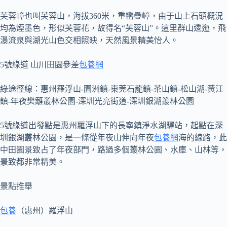
芙蓉嶂也叫芙蓉山，海拔360米，重巒疊嶂，由于山上石頭概況
均為煙墨色，形似芙蓉花，故得名“芙蓉山”。這里群山逶迤，飛
瀑流泉與湖光山色交相照映，天然風景精美怡人。
5號綠道 山川田園參差
包養網
綠途徑線：惠州羅浮山-園洲鎮-東莞石龍鎮-茶山鎮-松山湖-黃江
鎮-年夜樊籬叢林公園-深圳光亮街道-深圳銀湖叢林公園
5號綠道出發點是惠州羅浮山下的長寧鎮淨水湖驛站，起點在深
圳銀湖叢林公園，是一條從年夜山伸向年夜
包養網
海的線路，此
中田園景致占了年夜部門，路過多個叢林公園、水庫、山林等，
景致都非常精美。
景點推舉
包養
（惠州）羅浮山