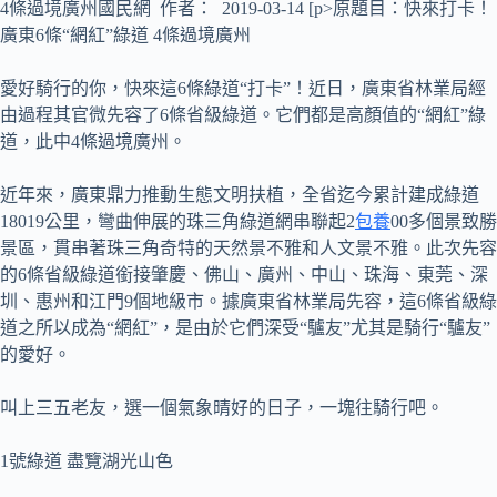
4條過境廣州國民網 作者： 2019-03-14 [p>原題目：快來打卡！
廣東6條“網紅”綠道 4條過境廣州
愛好騎行的你，快來這6條綠道“打卡”！近日，廣東省林業局經
由過程其官微先容了6條省級綠道。它們都是高顏值的“網紅”綠
道，此中4條過境廣州。
近年來，廣東鼎力推動生態文明扶植，全省迄今累計建成綠道
18019公里，彎曲伸展的珠三角綠道網串聯起2
包養
00多個景致勝
景區，貫串著珠三角奇特的天然景不雅和人文景不雅。此次先容
的6條省級綠道銜接肇慶、佛山、廣州、中山、珠海、東莞、深
圳、惠州和江門9個地級市。據廣東省林業局先容，這6條省級綠
道之所以成為“網紅”，是由於它們深受“驢友”尤其是騎行“驢友”
的愛好。
叫上三五老友，選一個氣象晴好的日子，一塊往騎行吧。
1號綠道 盡覽湖光山色