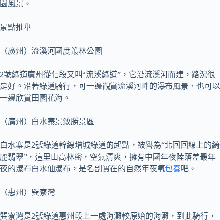
園風景。
景點推舉
（廣州）流溪河國度叢林公園
2號綠道廣州從化段又叫“流溪綠道”，它沿流溪河而建，路況很
是好。沿著綠道騎行，可一邊觀賞流溪河畔的瀑布風景，也可以
一邊欣賞田園花海。
（廣州）白水寨景致勝景區
白水寨是2號綠道幹線增城綠道的起點，被譽為“北回回線上的綺
麗翡翠”，這里山高林密，空氣清爽，擁有中國年夜陸落差最年
夜的瀑布白水仙瀑布，是名副實在的自然年夜氧
包養
吧。
（惠州）巽寮灣
巽寮灣是2號綠道惠州段上一處海灘較原始的海灘，到此騎行，