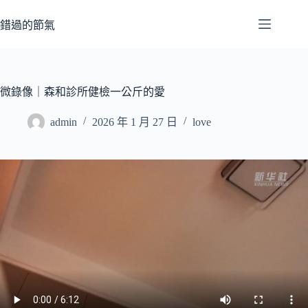
跳
至
錯過的節氣
主
要
內
容
微錄像｜森和診所健檢一公斤的愛
admin
2026 年 1 月 27 日
love