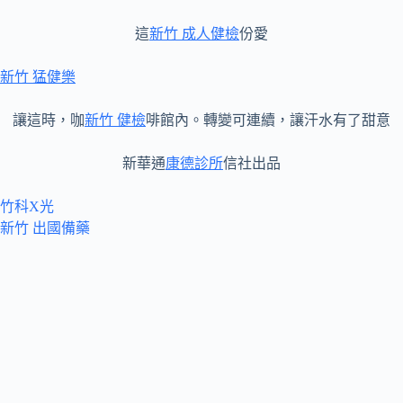
這
新竹 成人健檢
份愛
新竹 猛健樂
讓這時，咖
新竹 健檢
啡館內。轉變可連續，讓汗水有了甜意
新華通
康德診所
信社出品
竹科X光
新竹 出國備藥