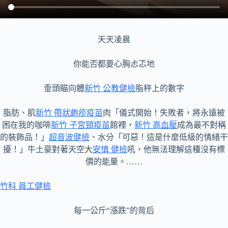
天天凌晨
你能否都要心胸忐忑地
垂頭瞄向體
新竹 公教健檢
脂秤上的數字
脂肪、肌
新竹 帶狀皰疹疫苗
肉「儀式開始！失敗者，將永遠被
困在我的咖啡
新竹 子宮頸疫苗
館裡，
新竹 高血壓
成為最不對稱
的裝飾品！」
超音波健檢
、水分「可惡！這是什麼低級的情緒干
擾！」牛土豪對著天空大
安慎 健檢
吼，他無法理解這種沒有標
價的能量。……
竹科 員工健檢
每一公斤“漲跌”的背后