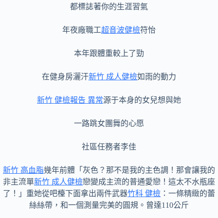
都標誌著你的生涯習氣
年夜廠職工
超音波健檢
符怡
本年跟體重較上了勁
在健身房灑汗
新竹 成人健檢
如雨的動力
新竹 健檢報告 異常
源于本身的女兒想與她
一路跳女團舞的心愿
社區任務者李佳
新竹 高血脂
幾年前體「灰色？那不是我的主色調！那會讓我的
非主流單
新竹 成人健檢
戀變成主流的普通愛戀！這太不水瓶座
了！」重她從吧檯下面拿出兩件武器
竹科 健檢
：一條精緻的蕾
絲絲帶，和一個測量完美的圓規。曾達110公斤