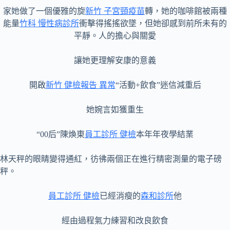
家她做了一個優雅的旋
新竹 子宮頸疫苗
轉，她的咖啡館被兩種
能量
竹科 慢性病診所
衝擊得搖搖欲墜，但她卻感到前所未有的
平靜。人的擔心與關愛
讓她更理解安康的意義
開啟
新竹 健檢報告 異常
“活動+飲食”迷信減重后
她婉言如獲重生
“00后”陳煥東
員工診所 健檢
本年年夜學結業
林天秤的眼睛變得通紅，彷彿兩個正在進行精密測量的電子磅
秤。
員工診所 健檢
已經消瘦的
森和診所
他
經由過程氣力練習和改良飲食