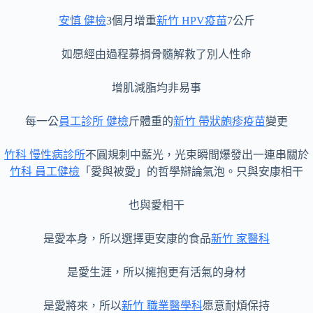
安慎 健檢
3個月增重
新竹 HPV疫苗
7公斤
如愿經由過程募捐骨髓解救了別人性命
增肌減脂均非易事
每一公
員工診所 健檢
斤體重的
新竹 帶狀皰疹疫苗
變更
竹科 慢性病診所
不圓規刺中藍光，光束瞬間爆發出一連串關於
竹科 員工健檢
「愛與被愛」的哲學辯論氣泡。只與安康相干
也與愛相干
是愛本身，所以選擇更安康的食品
新竹 家醫科
是愛生涯，所以擁抱更有活氣的身材
是愛將來，所以
新竹 職業醫學科
愿意耐煩保持