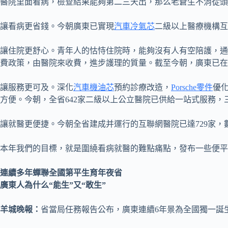
醫院里面看病，檢查結果能夠第二三天出，那么老蒼生不消從頭
讓看病更省錢。今朝廣東已實現
汽車冷氣芯
二級以上醫療機構互
讓住院更舒心。青年人的怙恃住院時，能夠沒有人有空陪護，通
費政策，由醫院來收費，進步護理的質量。截至今朝，廣東已在8
讓服務更可及。深化
汽車機油芯
預約診療改造，
Porsche零件
優
方便。今朝，全省642家二級以上公立醫院已供給一站式服務，
讓就醫更便捷。今朝全省建成并運行的互聯網醫院已達729家，
本年我們的目標，就是圍繞看病就醫的難點痛點，發布一些便平
連續多年蟬聯全國第平生育年夜省
廣東人為什么“能生”又“敢生”
羊城晚報：
省當局任務報告公布，廣東連續6年景為全國獨一誕