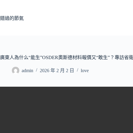
跳
至
主
錯過的節氣
要
內
容
廣東人為什么“能生”OSDER奧斯德材料報價又“敢生”？專訪
admin
2026 年 2 月 2 日
love