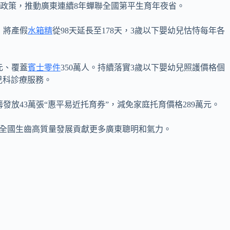
政策，推動廣東連續8年蟬聯全國第平生育年夜省。
，將產假
水箱精
從98天延長至178天，3歲以下嬰幼兒怙恃每年各
億元、覆蓋
賓士零件
350萬人。持續落實3歲以下嬰幼兒照護價格個
兒科診療服務。
發放43萬張“惠平易近托育券”，減免家庭托育價格289萬元。
為全國生齒高質量發展貢獻更多廣東聰明和氣力。