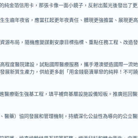
他的純金箔信用卡，那張卡像一面小鏡子，反射出藍光後發出了
生生齒年夜省，應當扛起更年夜責任、體現更強擔當、展現更高
資源布局，隨機應變謀劃安康目標指標、重點任務工程、改造發
高程度醫院建設，試點國際醫療服務，攜手港澳塑造國際一流她
發展新質生產力，供給更多創「用金錢褻瀆單戀的純粹！不可饒
推進醫療衛生強基工程，填平補齊基層設施設備短板。推廣巡回醫
保、醫藥）協同發展和管理機制，持續深化公益性為導向的公立醫