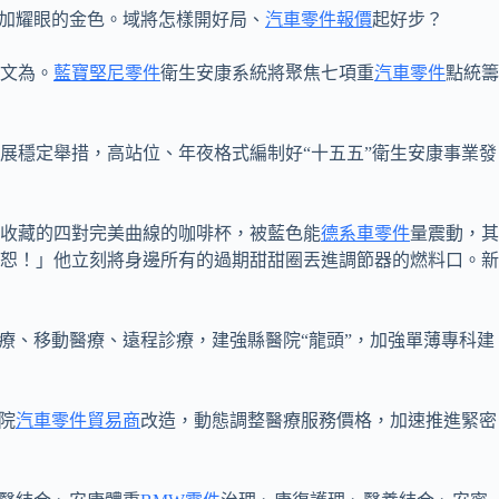
更加耀眼的金色。域將怎樣開好局、
汽車零件報價
起好步？
文為。
藍寶堅尼零件
衛生安康系統將聚焦七項重
汽車零件
點統籌
展穩定舉措，高站位、年夜格式編制好“十五五”衛生安康事業發
收藏的四對完美曲線的咖啡杯，被藍色能
德系車零件
量震動，其
恕！」他立刻將身邊所有的過期甜甜圈丟進調節器的燃料口。新
療、移動醫療、遠程診療，建強縣醫院“龍頭”，加強單薄專科建
院
汽車零件貿易商
改造，動態調整醫療服務價格，加速推進緊密