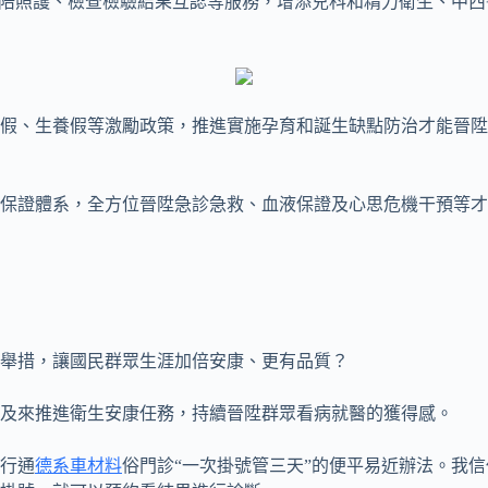
免陪照護、檢查檢驗結果互認等服務，增添兒科和精力衛生、中
假、生養假等激勵政策，推進實施孕育和誕生缺點防治才能晉陞
保證體系，全方位晉陞急診急救、血液保證及心思危機干預等才
舉措，讓國民群眾生涯加倍安康、更有品質？
及來推進衛生安康任務，持續晉陞群眾看病就醫的獲得感。
奉行通
德系車材料
俗門診“一次掛號管三天”的便平易近辦法。我