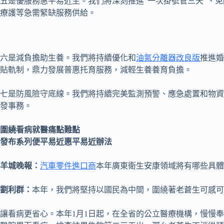
五是優服務惠平易近生。我們將深刻推進“一次掛號管三天”、
療護等急需緊缺服務供給。
六是減負擔助生養。我們將持續優化和
油氣分離器改良版
推進婚
貼軌制，鼎力發展普惠托育服務，減輕生養養育負擔。
七是防風險守底線。我們將持續完美監測預警、應急處置和物資
發事務。
圍繞看病就醫痛點難點
發布系列便平易近惠平易近辦法
羊城晚報：
汽車零件進口商
本年廣東衛生安康領域將有哪些具體
劉利群：
本年，我們將堅持以國民為中間，圍繞著老蒼生可感可
讓看病更省心。本年1月1日起，在全省的公立醫療機構，慢慢