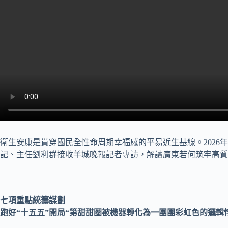
衛生安康是貫穿國民全性命周期幸福感的平易近生基線。2026
記、主任劉利群接收羊城晚報記者專訪，解讀廣東若何筑牢高質
七項重點統籌謀劃
跑好“十五五”開局“第甜甜圈被機器轉化為一團團彩虹色的邏輯