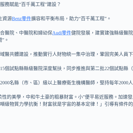
服務賦能“百千萬工程”建設？
生資源
Benz零件
擴容和平衡布局，助力“百千萬工程”。
合醫院、中醫院和婦幼保
Audi零件
健院發展，建實建強縣級醫院
間”。
域醫共體建設，推動實行人財物統一集中治理，鞏固完美人員下
15個試點縣縣級醫院深度幫扶，同步推進與第二批22個試點縣
2000名縣（市、區）級以上醫療衛生機構醫師，堅持每年200
柔性的美學，中和牛土豪的粗暴財富。小”便平易近服務。加速
噸級物質力學抗衡！財富就是宇宙的基本定律！」引導有條件的