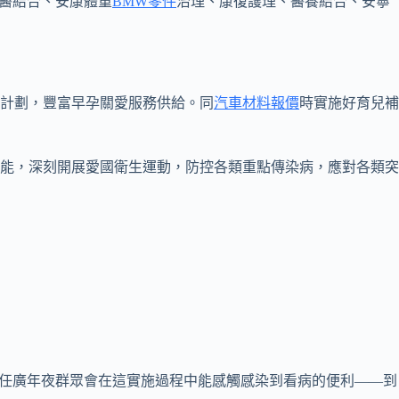
西醫結合、安康體重
BMW零件
治理、康復護理、醫養結合、安寧
計劃，豐富早孕關愛服務供給。同
汽車材料報價
時實施好育兒補
能，深刻開展愛國衛生運動，防控各類重點傳染病，應對各類突
信任廣年夜群眾會在這實施過程中能感觸感染到看病的便利——到