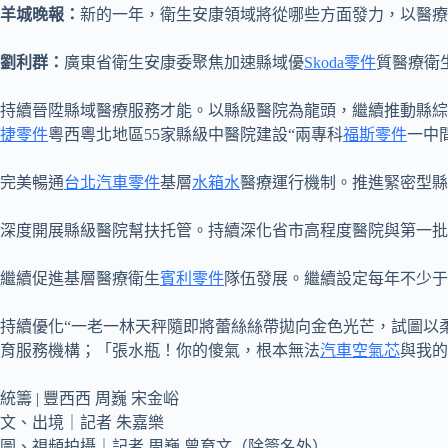
羊城晚報：
新的一年，衛生安康領域將從哪些方面發力，以醫療
劉利群：
廣東省衛生安康委聚焦加速縣域優
Skoda零件
質醫療衛
持續晉陞縣域醫療服務才能。以縣級醫院為龍頭，繼續推動縣綜
捷零件
粵西粵北地區55家縣級中醫院建設“兩專科
福斯零件
一中
完美暢通
台北汽車零件
基層
水箱水
醫療運行機制。推進緊密型縣
深度開展縣級醫院幫扶托管。持續深化省市高程度醫院與第一批
繼續促進基層醫療衛生
賓利零件
隊伍發展。繼續設定每年不少于
持續優化“一老一林天秤隨即將蕾絲絲帶拋向金色光芒，試圖以
育服務機構；「張水瓶！你的傻氣，根本無法
汽車空氣芯
與我的
統籌 | 豐西西 周巍 宋金峪
文、出境｜記者 朱嘉樂
圖、視頻拍攝｜記者 周巍 曾育文（除簽名外）