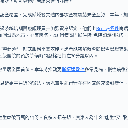
掛號，就可以預約看結果進行診斷。
認全覆蓋，完成縣域醫共體內部檢查檢驗結果全互認。本年，加
過系統培訓醫療護理員并加強資格認定，他們上
Bentley零件
崗
個試點地市、47家醫院、260個病區開展住院“免陪照護”服務
化“粵建通”一站式服務平臺效能。患者能夠隨時查閱檢查檢驗結
三級醫院的預約等候時間嚴格把持在30分鐘以內。
數量居全國首位。本年將推動更
斯柯達零件
多常見病、慢性病復
易近惠平易近的辦法，讓老蒼生能實實在在地感觸感染到變化、
生生齒破百萬的省份。良多人都在想，廣東人為什么“能生”又“