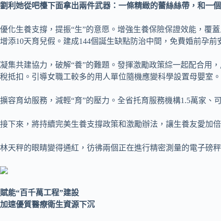
劉利她從吧檯下面拿出兩件武器：一條精緻的蕾絲絲帶，和一個
優化生養支撐，提振“生”的意愿。增強生養保險保證效能，覆蓋人
增添10天育兒假。建成144個誕生缺點防治中間，免費婚前孕
凝集共建協力，破解“養”的難題。發揮激勵政策綜一起配合用，
稅抵扣。引導女職工較多的用人單位隨機應變科學設置母嬰室。
擴容育幼服務，減輕“育”的壓力。全省托育服務機構1.5萬家、可
接下來，將持續完美生養支撐政策和激勵辦法，讓生養友愛加倍
林天秤的眼睛變得通紅，彷彿兩個正在進行精密測量的電子磅秤
賦能“百千萬工程”建設
加速優質醫療衛生資源下沉