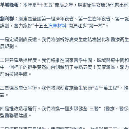
羊城晚報：
本年是“十五五”開局之年，廣東衛生安康領他掏出
劉利群：
廣東是全國第一經濟年夜省、第一生齒年夜省、第一誕
謀劃，奮力跑好“十五五
汽車材料
”開局起步“第一棒”。
一是定規劃謀長遠。我們將剖析好廣東生齒結構變化和醫療衛生
展規劃。
二是建窪地提程度。我們將推進國家醫學中間、區域醫療中間和
中一個杯子的把手竟然向內側傾斜了零點五度！安康灣區，鼎力
前沿技術手腕。
三是強基層促平衡。我們將深刻實施衛生安康“百千萬工程”、
設。
四是推改造穩運行。我們將進一個步驟健全“三醫”（醫療、醫
型醫聯體建設。