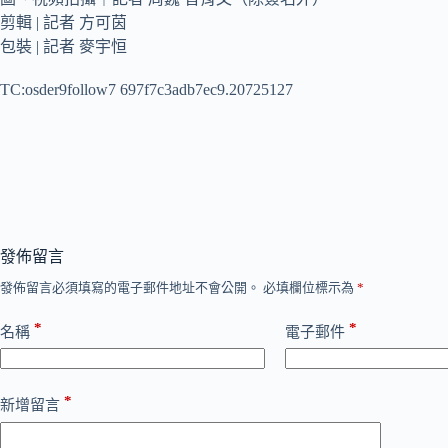
剪輯 | 記者 方可茵
包裝 | 記者 麥宇恒
TC:osder9follow7 697f7c3adb7ec9.20725127
發佈留言
發佈留言必須填寫的電子郵件地址不會公開。
必填欄位標示為
*
*
*
名稱
電子郵件
*
新增留言