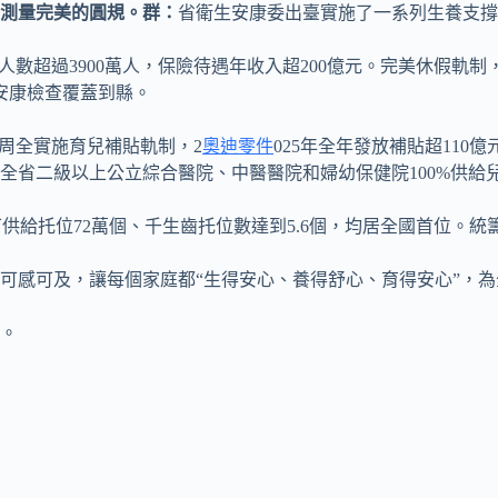
測量完美的圓規。群：
省衛生安康委出臺實施了一系列生養支撐
數超過3900萬人，保險待遇年收入超200億元。完美休假軌制
前安康檢查覆蓋到縣。
周全實施育兒補貼軌制，2
奧迪零件
025年全年發放補貼超110
全省二級以上公立綜合醫院、中醫醫院和婦幼保健院100%供給
供給托位72萬個、千生齒托位數達到5.6個，均居全國首位。統籌
可感可及，讓每個家庭都“生得安心、養得舒心、育得安心”，
。