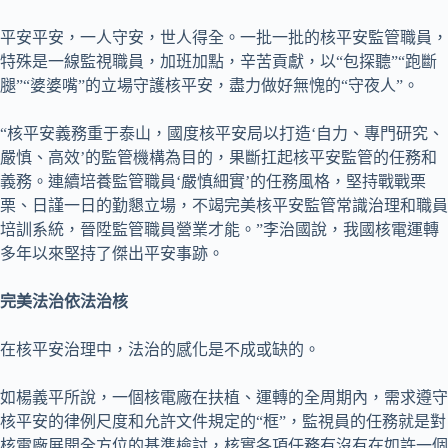
平安平安，一人守安，世人得全。一批一批的核平安監管職員，
特殊是一線監視職員，加班加點，辛苦貢獻，以“包探聽”“跑斷
腿”“婆婆嘴”的立場守護核平安，盡力做好無愧的“守夜人”。
“核平安義務重于泰山，國度核平安局以打造‘自力、專門研究、
嚴慎、高效’的監管機構為目的，果斷扛起核平安監管的任務和
義務。連續培養監管職員‘嚴慎細實’的任務風格，堅持戰戰栗
栗、日謹一日的勤懇立場，不竭完美核平安監管常識治理和職員
培訓系統，晉陞監管職員營業才能。”李治國說，我國核電運轉
多年以來堅持了傑出平安事跡。
完美法治依法治核
在核平安治理中，法治的感化是不成或缺的。
如楊義平所說，一個核電廠在扶植、運轉的全周期內，需求遵守
核平安的律例尺度和允許文件規定的“框”，監視員的任務就是對
核電廠展開全方位的基準檢討，核實各項任務有沒有在如許一個