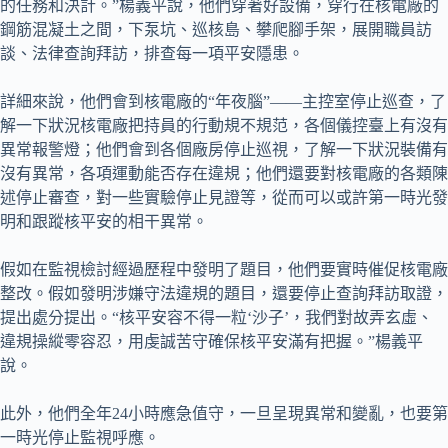
的任務和決計。”楊義平說，他們穿著好設備，穿行在核電廠的
鋼筋混凝土之間，下泵坑、巡核島、攀爬腳手架，展開職員訪
談、法律查詢拜訪，排查每一項平安隱患。
詳細來說，他們會到核電廠的“年夜腦”——主控室停止巡查，了
解一下狀況核電廠把持員的行動規不規范，各個儀控臺上有沒有
異常報警燈；他們會到各個廠房停止巡視，了解一下狀況裝備有
沒有異常，各項運動能否存在違規；他們還要對核電廠的各類陳
述停止審查，對一些實驗停止見證等，從而可以或許第一時光發
明和跟蹤核平安的相干異常。
假如在監視檢討經過歷程中發明了題目，他們要實時催促核電廠
整改。假如發明涉嫌守法違規的題目，還要停止查詢拜訪取證，
提出處分提出。“核平安容不得一粒‘沙子’，我們對故弄玄虛、
違規操縱零容忍，用虔誠苦守確保核平安滿有把握。”楊義平
說。
此外，他們全年24小時應急值守，一旦呈現異常和變亂，也要第
一時光停止監視呼應。