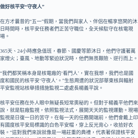
做好核平安“守夜人”
在方才曩昔的“五一”假期，當我們與家人、伴侶在暢享悠閑的沐
日時間時，核平安任務者們正苦守職位，全天候駐守在核電現
場。
365天、24小時應急值班，春節、國慶等節沐日，他們守護著萬
家燈火；臺風、地動等緊迫狀況時，他們無畏艱險、逆行而上。
“我們都笑稱本身是核電廠的‘看門人’，實在我想，我們也是國
度和國民的核平安‘守夜人’。”生態周遭的狀況部華東核與輻射
平安監視站核舉措措施監視二處處長楊義平說。
核平安任務在外人眼中無疑長短常奧秘的。但對于楊義平他們來
說，就是駐廠監視，依照監視法式，展開天天的監視運動。現場
監視是日復一日的苦守。在每一天的任務開端前，他們會戴上印
有國度核平安局標識的白色平安帽，穿上反光背心，收拾好衣
裝。“這對我們來說就像是一場莊重的典禮，代表著保證核平安