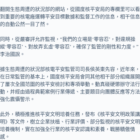
翻開生態周遭的狀況部的網站，從國度核平安局的專欄里可以看
到重要的核電廠運轉平安目標數據和監督工作的信息，相干信息
的自動公然一目了然。
同時，從嚴審評允許監視，“我們的立場是‘零容忍’，對違規操
縱‘零容忍’、對故弄玄虛‘零容忍’，確保了監管的剛性和力度。”
李治國說。
據生態周遭的狀況部核電平安監管司司長侯英東先容，近年來，
在日常監管的基本上，國度核平安局會同其他相干部分組織展開
了屢次全國范圍的核平安檢討和專項舉動。動真碰硬懲辦守法行
動，并經由過程典範案例行業傳遞、主要題目向團體反應等方法
強化震懾警示。
此外，積極推進核平安文明培養任務，發布《核平安文明政策講
明》等文件，樹立企業扶植、行業評價、部分監視的核平安文明
培養機制，實在加強全行業的核平安認識和素養，戰勝驕傲情
感。