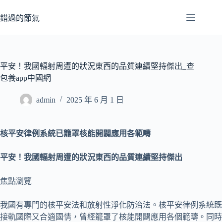
跳
至
錯過的節氣
主
要
內
容
平安！我國輻射周遭的狀況東西的品質連續堅持傑出_查
包養app中國網
admin
2025 年 6 月 1 日
核平安律例系統已籠罩核能開闢應用各範疇
平安！我國輻射周遭的狀況東西的品質連續堅持傑出
焦點瀏覽
我國有專門的核平安法和放射性淨化防治法。核平安律例系統既
接軌國際又合適國情，曾經籠罩了核能開闢應用各個範疇。同時