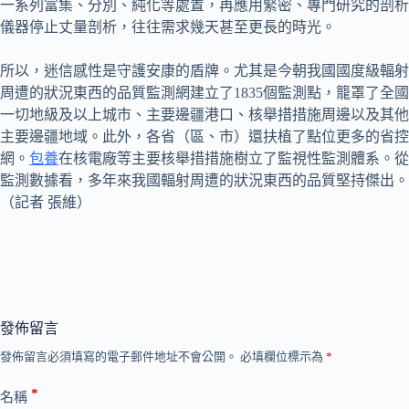
一系列富集、分別、純化等處置，再應用緊密、專門研究的剖析
儀器停止丈量剖析，往往需求幾天甚至更長的時光。
所以，迷信感性是守護安康的盾牌。尤其是今朝我國國度級輻射
周遭的狀況東西的品質監測網建立了1835個監測點，籠罩了全國
一切地級及以上城市、主要邊疆港口、核舉措措施周邊以及其他
主要邊疆地域。此外，各省（區、市）還扶植了點位更多的省控
網。
包養
在核電廠等主要核舉措措施樹立了監視性監測體系。從
監測數據看，多年來我國輻射周遭的狀況東西的品質堅持傑出。
（記者 張維）
發佈留言
發佈留言必須填寫的電子郵件地址不會公開。
必填欄位標示為
*
*
名稱