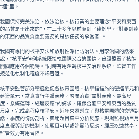
“框”里。
我國保持完美法治、依法治核。核行業的主要理念“平安和東西
的品質是干出來的”，在三十多年以前寫到了律例里，“對要到達
的東西的品質負重要義務的是該任務的承當者”。
我國有專門的核平安法和放射性淨化防治法。用李治國的話來
說，“核平安律例系統既接軌國際又合適國情，曾經籠罩了核能
開闢應用各個範疇。”同時有用運轉核平安治理系統，監督工作
規范化軌制化程度不竭晉陞。
核平安監管部分積極催促各核電團體、核舉措措施的營運單元和
建造單元，當真實行主體義務，嚴厲落實“盡對義務、最高尺
度、系統運轉、經歷反應”的請求，確保合適平安和東西的品質
尺度，完成高程度核平安。近年來還創立了與核電團體的交通對
話、季度的情勢剖析、典範題目集平分析反應、現場監視題目月
度直報等新的機制，使題目可以或許實時反應、經歷疾速共享、
監管效力有用晉陞。