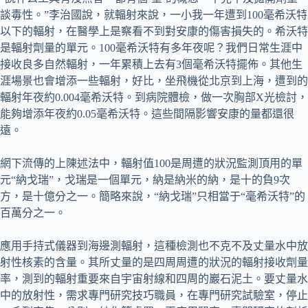
談毒性。”李治國說，就輻射來說，一小我一年遭到100毫希沃特
以下的輻射，在醫學上是察看不到對安康的傷害損失的。希沃特
是輻射劑量的單元。100毫希沃特有多年夜呢？我們日常生涯中
接收良多自然輻射，一年累積上去有3個毫希沃特擺佈。其他生
涯場景也會增添一些輻射，好比，坐飛機從北京到上海，遭到的
輻射年夜約0.004毫希沃特。到病院體檢，做一次胸部X光檢討，
能夠增添年夜約0.05毫希沃特。這些間隔影響安康的量都還很
遠。
網下流傳的上陳述法中，輻射值100是周遭的狀況監測頂用的單
元“納戈瑞”，戈瑞是一個單元，納是納米的納，是十的負9次
方，是十億分之一。簡略來說，“納戈瑞”只相當于“毫希沃特”的
百萬分之一。
應用手持式儀器到海邊測輻射，這種檢測也不克不及丈量水中放
射性核素的含量。其所丈量的是四周周遭的狀況的輻射接收劑量
率，測到的輻射重要來自宇宙射線和四周的巖石泥土。要丈量水
中的放射性，需求專門研究技巧職員，在專門研究試驗室，停止