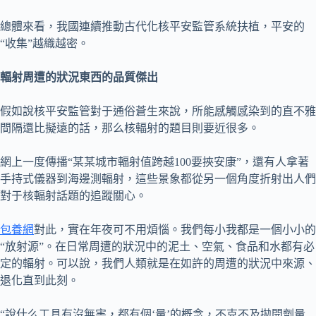
總體來看，我國連續推動古代化核平安監管系統扶植，平安的
“收集”越織越密。
輻射周遭的狀況東西的品質傑出
假如說核平安監管對于通俗蒼生來說，所能感觸感染到的直不雅
間隔還比擬遠的話，那么核輻射的題目則要近很多。
網上一度傳播“某某城市輻射值跨越100要挾安康”，還有人拿著
手持式儀器到海邊測輻射，這些景象都從另一個角度折射出人們
對于核輻射話題的追蹤關心。
包養網
對此，實在年夜可不用煩惱。我們每小我都是一個小小的
“放射源”。在日常周遭的狀況中的泥土、空氣、食品和水都有必
定的輻射。可以說，我們人類就是在如許的周遭的狀況中來源、
退化直到此刻。
“說什么工具有沒無害，都有個‘量’的概念，不克不及拋開劑量