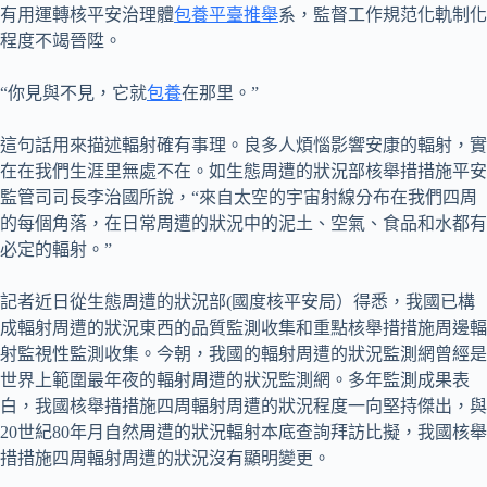
有用運轉核平安治理體
包養平臺推舉
系，監督工作規范化軌制化
程度不竭晉陞。
“你見與不見，它就
包養
在那里。”
這句話用來描述輻射確有事理。良多人煩惱影響安康的輻射，實
在在我們生涯里無處不在。如生態周遭的狀況部核舉措措施平安
監管司司長李治國所說，“來自太空的宇宙射線分布在我們四周
的每個角落，在日常周遭的狀況中的泥土、空氣、食品和水都有
必定的輻射。”
記者近日從生態周遭的狀況部(國度核平安局）得悉，我國已構
成輻射周遭的狀況東西的品質監測收集和重點核舉措措施周邊輻
射監視性監測收集。今朝，我國的輻射周遭的狀況監測網曾經是
世界上範圍最年夜的輻射周遭的狀況監測網。多年監測成果表
白，我國核舉措措施四周輻射周遭的狀況程度一向堅持傑出，與
20世紀80年月自然周遭的狀況輻射本底查詢拜訪比擬，我國核舉
措措施四周輻射周遭的狀況沒有顯明變更。