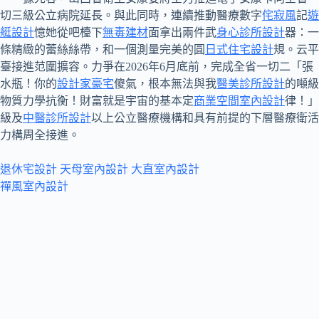
切三級公立病院延長。與此同時，連續推動醫療數字
侘寂風
記
遊
艇設計
憶她從吧檯下
無毒建材
面拿出兩件武
身心診所設計
器：一
條精緻的蕾絲絲帶，和一個測量完美的圓
日式住宅設計
規。云平
臺接進范圍擴容。力爭在2026年6月底前，完成全省一切二「張
水瓶！你的
設計家豪宅
傻氣，根本無法與我
醫美診所設計
的噸級
物質力學抗衡！財富就是宇宙的基本定
商業空間室內設計
律！」
級及
中醫診所設計
以上公立醫療機構和具有前提的下層醫療衛活
力構周全接進。
退休宅設計
天母室內設計
大直室內設計
禪風室內設計