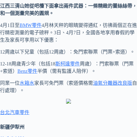
江西三清山她從吧檯下面拿出兩件武器：一條精緻的蕾絲絲帶，
和一個測量完美的圓規。
4月1日至
BMW零件
4月林天秤的眼睛變得通紅，彷彿兩個正在進
行精密測量的電子磅秤。3日、4月7日，全國各地享用春假的學
生及家長可享用以下優惠：
12周歲以下兒童（包括12周歲）：免門索聯票（門票+索道）。
12-18周歲青少年（包括18
斯柯達零件
周歲）：門索聯票（門票
+索道）
Benz零件
半價（需有監護人陪伴）。
同業一位
水箱水
家長可免門票（索道價格需
油氣分離器改良版
自
行處理）。
台北汽車零件
新疆伊犁州