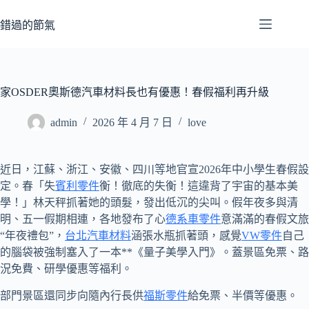
跳
至
錯過的節氣
主
要
內
容
家OSDER奧斯德汽車材料長也有優惠！春假福利再升級
admin
2026 年 4 月 7 日
love
近日，江蘇、浙江、安徽、四川等地官宣2026年中小學生春假設
定。春「失
賓利零件
衡！徹底的失衡！這違背了宇宙的基本美
學！」林天秤抓著她的頭髮，發出低沉的尖叫。假年夜多與清
明、五一假期相連，各地發布了心
德系車零件
意滿滿的春假文旅
“年夜禮包”，
台北汽車材料
涵張水瓶抓著頭，感覺
VW零件
自己
的腦袋被強制塞入了一本**《量子美學入門》。蓋景區免票、路
況免費、研學優惠等福利。
部門景區還同步向隨內行長供
福斯零件
給免票、半價等優惠。