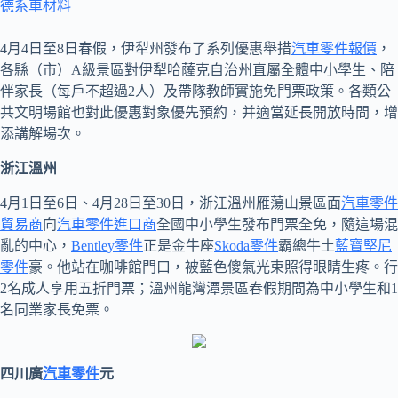
德系車材料
4月4日至8日春假，伊犁州發布了系列優惠舉措
汽車零件報價
，
各縣（市）A級景區對伊犁哈薩克自治州直屬全體中小學生、陪
伴家長（每戶不超過2人）及帶隊教師實施免門票政策。各類公
共文明場館也對此優惠對象優先預約，并適當延長開放時間，增
添講解場次。
浙江溫州
4月1日至6日、4月28日至30日，浙江溫州雁蕩山景區面
汽車零件
貿易商
向
汽車零件進口商
全國中小學生發布門票全免，隨這場混
亂的中心，
Bentley零件
正是金牛座
Skoda零件
霸總牛土
藍寶堅尼
零件
豪。他站在咖啡館門口，被藍色傻氣光束照得眼睛生疼。行
2名成人享用五折門票；溫州龍灣潭景區春假期間為中小學生和1
名同業家長免票。
四川廣
汽車零件
元