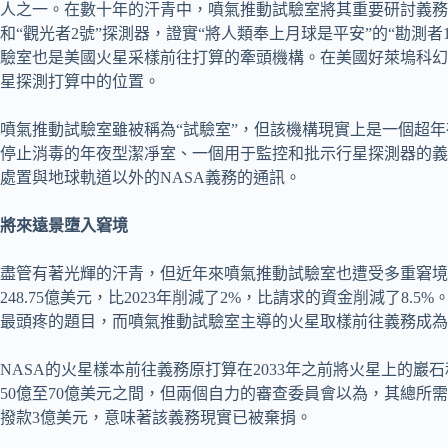
人之一。在數十年的汗青中，噴氣推動試驗室將其重要研討義務
和“觀光者2號”探測器，證實“將人類奉上月球是平安”的“勘測
驗室也是美國火星采樣前往打算的牽頭機構。在美國好萊塢科幻
星探測打算中的位置。
噴氣推動試驗室雖被稱為“試驗室”，但該機構現實上是一個超
停止消毒的年夜型潔凈室、一個用于監控和批示行星探測器的義
處置與地球軌道以外的NASA義務的通訊。
將來遠景墮入窘境
盡管有著光輝的汗青，但近年來噴氣推動試驗室也遭受多重窘境。
248.75億美元，比2023年削減了2%，比請求的資金削減了8
最頭疼的題目，而噴氣推動試驗室主導的火星取樣前往義務成為
NASA的火星樣本前往義務原打算在2033年之前將火星上的巖石
50億至70億美元之間，但兩個自力的審查委員會以為，其總所需支
撥款3億美元，意味著該義務現實已被棄捐。