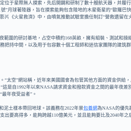
定位于星際無人摸索，先后開闢和研制了數十艘航天器，并履行了
者1號”月球著陸器，旨在摸索能夠包含陸地的木星衛星的“歐羅巴快
影片《火星救濟》中，由噴氣推動試驗室擔任制訂“營救遺留在
年夜範圍的研討基地，占空中積約168英畝，擁有組裝、測試和
務把持中間，以及用于包容數十個工程師和迷信家團隊的建筑群
“太空”網站稱，近年來美國國會為包管其他方面的資金供給，屢
.5%。“這是自1992年以來NASA請求資金和撥款資金之間的最年
“最年夜受益者”。
和泥土樣本帶回地球。該義務在2022年景
包養網
為NASA的優
出要高得多，能夠跨越110億美元，並且能夠要比及2040年之后