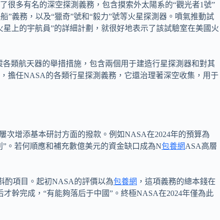
很多有名的深空探測義務，包含摸索外太陽系的“觀光者1號”
船”義務，以及“獵奇”號和“毅力”號等火星探測器。噴氣推動試
火星上的宇航員”的詳細計劃，就很好地表示了該試驗室在美國火
操縱各類航天器的舉措措施，包含兩個用于建造行星探測器和對其
，擔任NASA的各類行星探測義務，它還治理著深空收集，用于
次增添基本研討方面的撥款。例如NASA在2024年的預算為
夜差別”。若何順應和補充數億美元的資金缺口成為N
包養網
ASA高層
先斟酌項目。起初NASA的評價以為
包養網
，這項義務的總本錢在
才幹完成，“有能夠落后于中國”。終極NASA在2024年僅為此