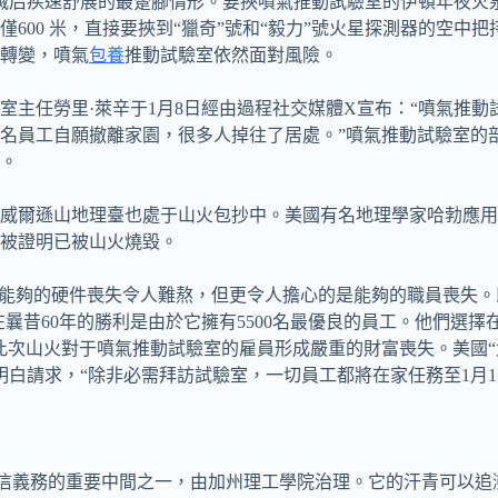
火撲滅后疾速舒展的最蹩腳情形。要挾噴氣推動試驗室的伊頓年夜
600 米，直接要挾到“獵奇”號和“毅力”號火星探測器的空中
轉變，噴氣
包養
推動試驗室依然面對風險。
室主任勞里·萊辛于1月8日經由過程社交媒體X宣布：“噴氣推
名員工自願撤離家園，很多人掉往了居處。”噴氣推動試驗室的
。
威爾遜山地理臺也處于山火包抄中。美國有名地理學家哈勃應用威
被證明已被山火燒毀。
臺能夠的硬件喪失令人難熬，但更令人擔心的是能夠的職員喪失
在曩昔60年的勝利是由於它擁有5500名最優良的員工。他們選
此次山火對于噴氣推動試驗室的雇員形成嚴重的財富喪失。美國“
明白請求，“除非必需拜訪試驗室，一切員工都將在家任務至1月1
球迷信義務的重要中間之一，由加州理工學院治理。它的汗青可以