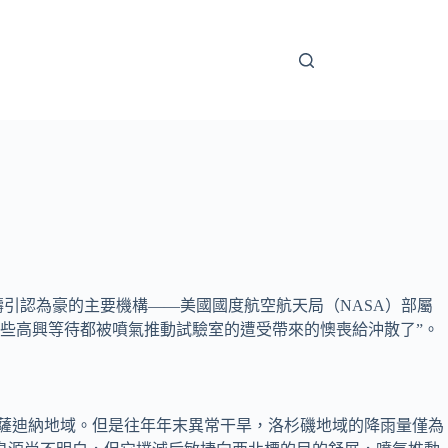
引認為豪的主要機構——美國國度航空航天局（NASA）部屬
這些高興等待都被噴氣推動試驗室的遭受帶來的懊喪給沖散了”。
帕薩迪納地域。但是往年年末異常干旱，洛杉磯地域的降雨量僅為