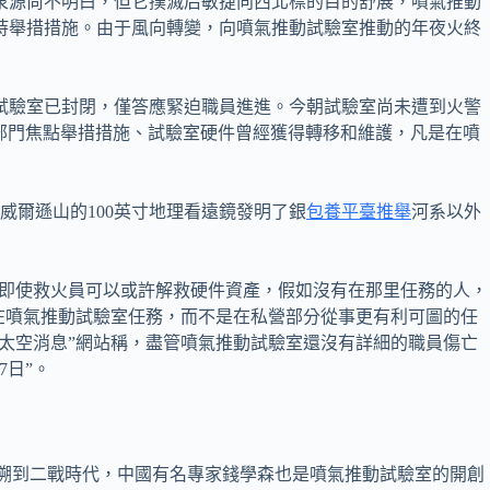
火泉源尚不明白，但它撲滅后敏捷向西北標的目的舒展，噴氣推動
把持舉措措施。由于風向轉變，向噴氣推動試驗室推動的年夜火終
動試驗室已封閉，僅答應緊迫職員進進。今朝試驗室尚未遭到火警
部門焦點舉措措施、試驗室硬件曾經獲得轉移和維護，凡是在噴
爾遜山的100英寸地理看遠鏡發明了銀
包養平臺推舉
河系以外
。即使救火員可以或許解救硬件資產，假如沒有在那里任務的人，
擇在噴氣推動試驗室任務，而不是在私營部分從事更有利可圖的任
太空消息”網站稱，盡管噴氣推動試驗室還沒有詳細的職員傷亡
7日”。
追溯到二戰時代，中國有名專家錢學森也是噴氣推動試驗室的開創