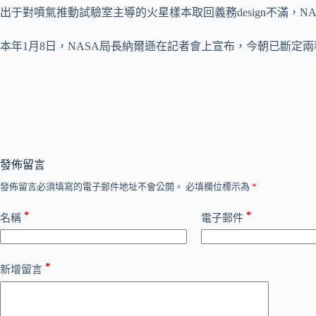
出于對噴氣推動試驗室主導的火星樣本取回義務design不滿，
本年1月8日，NASA局長納爾遜在記者會上宣布，今朝已斷定
發佈留言
發佈留言必須填寫的電子郵件地址不會公開。
必填欄位標示為
*
*
*
名稱
電子郵件
*
新增留言