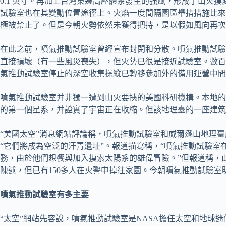
0.1 英寸。再加上台灣東邊高壓體系發生的強風，形成了山
試驗室也在其變動位置途徑上。火焰一度間隔園區舉措措施比來僅
極被禁止了。但是今朝火勢依然未獲得把持，是以假如風向再次
在此之前，噴氣推動試驗室曾經宣布封閉和分散。噴氣推動試驗
直接損壞（有一些風災喪失），但火勢已很是接近試驗室。數百
氣推動試驗室停止的深空收集操縱已轉移參加外的備用運營中間
噴氣推動試驗室并非獨一遭到山火要挾的美國科研機構。本地的
的第一個星系，并證實了宇宙正在收縮。但該地理臺的一座建筑
“美國太空”消息網站評論稱，噴氣推動試驗室和威爾遜山地理
“它們將成為空泛的汗青遺址”。報道描寫稱，“噴氣推動試驗室
務，由於他們想餐與加入摸索太陽系的雄偉冒險。”但報道稱，
陳述，但已有150多人在火警中掉往家園。今朝噴氣推動試驗室
噴氣推動試驗室有多主要
“太空”網站先容說，噴氣推動試驗室是NASA擔任太空和地