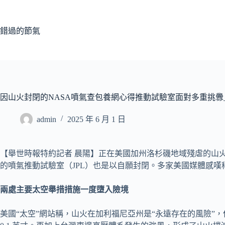
跳
至
主
錯過的節氣
要
內
容
因山火封閉的NASA噴氣查包養網心得推動試驗室面對多重挑釁
admin
2025 年 6 月 1 日
【舉世時報特約記者 晨陽】正在美國加州洛杉磯地域殘虐的山
的噴氣推動試驗室（JPL）也是以自願封閉。多家美國媒體感嘆
兩處主要太空舉措措施一度墮入險境
美國“太空”網站稱，山火在加利福尼亞州是“永遠存在的風險