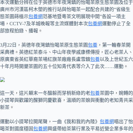
本次運動分辨在位于英德市年夜灣鎮的怡喝茶原生態茶園及位于
廣州市河漢區柯木塱的推行站與怡喝茶一起配合共建的“省級生
態茶園蒔植示
包養網
范基地暨粵茶文明展現中間”各設一項主
場，CCTV-7及羊城晚報等主流媒體對本次
包養網
運動停止了全
部旅程拍錄、播報。
3月22日，英德年夜灣鎮怡喝茶原生態茶園
包養
，第一輪春茶開
采典禮。英德紅茶泰斗、中山年夜學戚康標傳授，匠心老茶人、
原廣東省英紅華裔茶場紅旗茶廠廠長盧雪鑌
包養
以及上世紀五六
十年月時開墾茶園的五十位知青代表等介入了此次……運動。
這一天，這片顛末一冬醞躲而芽梢新綠的老
包養
茶園中，婉轉的
小提琴與歡躍的醒獅同慶歡喜，溫順的茶娘與衝動的老知青共采
新茶。
運動以小提琴拉開尾聲，一曲《我和我的內陸》
包養網
唱出了怡
喝茶對國度穩固
包養網
興盛帶給茶葉行業及平易近營企業多年的