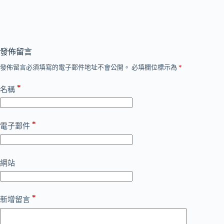
發佈留言
發佈留言必須填寫的電子郵件地址不會公開。
必填欄位標示為
*
*
名稱
*
電子郵件
網站
*
新增留言