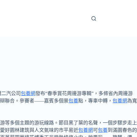
體二汽公司
包養網
發布“春季賞花周邊游專輯”，多條省內周邊游
辯聯合。參賽者——嘉賓多個景
包養
點，專車中轉，
包養網
為寬
游等多個主題的游玩線路。節目黑了葉的名聲，一個步驟步走上
愛好園林建筑與人文氣味的市平易近
包養網
可
包養
到滿園春色的