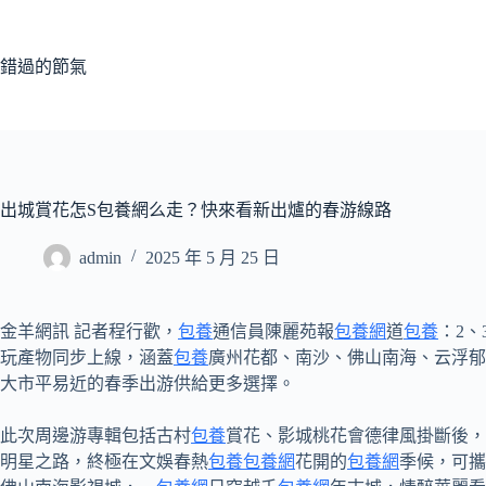
跳
至
主
錯過的節氣
要
內
容
出城賞花怎S包養網么走？快來看新出爐的春游線路
admin
2025 年 5 月 25 日
金羊網訊 記者程行歡，
包養
通信員陳麗苑報
包養網
道
包養
：2
玩產物同步上線，涵蓋
包養
廣州花都、南沙、佛山南海、云浮郁
大市平易近的春季出游供給更多選擇。
此次周邊游專輯包括古村
包養
賞花、影城桃花會德律風掛斷後，
明星之路，終極在文娛春熱
包養
包養網
花開的
包養網
季候，可攜