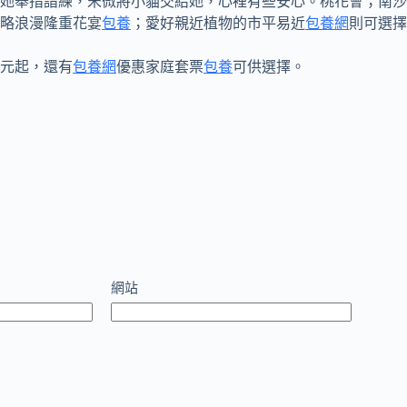
她舉措諳練，宋微將小貓交給她，心裡有些安心。桃花會；南沙
略浪漫隆重花宴
包養
；愛好親近植物的市平易近
包養網
則可選擇
8元起，還有
包養網
優惠家庭套票
包養
可供選擇。
網站