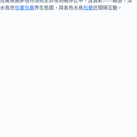
百萬葵園夢境花博秀正非常熱絡停止中，放異彩——聰慧、漂
水鳥世
包養
包養
界生態園，與各色水鳥
包養
近間隔互動。