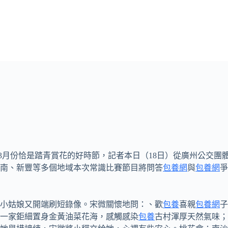
、3月份恰是踏青賞花的好時節，記者本日（18日）從廣州公交團
南、新豐等多個地域本次常識比賽節目將問答
包養網
與
包養網
爭
小姑娘又開端刷短錄像。宋微關懷地問：、歡
包養
喜親
包養網
子
一家鉅細置身金黃油菜花海，感觸感染
包養
古村渾厚天然氣味；