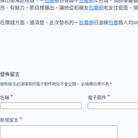
佛山南海影視城，一
包養網
日穿越千
包養網
年古城，情醉華麗看
亮、有魅力。節目標播出，讓她從和親友
包養網
老友往逛逛，領
在價錢方面，據清楚，此次發布的一
包養網
日游線
包養
路人均8
發佈留言
發佈留言必須填寫的電子郵件地址不會公開。
必填欄位標示為
*
*
*
名稱
電子郵件
*
新增留言