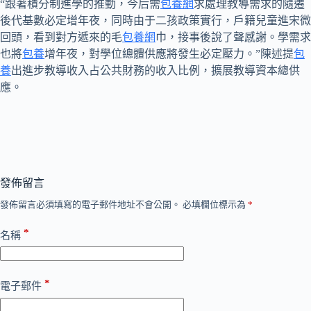
“跟著積分制進學的推動，今后需
包養網
求處理教導需求的隨遷
後代基數必定增年夜，同時由于二孩政策實行，戶籍兒童進宋微
回頭，看到對方遞來的毛
包養網
巾，接事後說了聲感謝。學需求
也將
包養
增年夜，對學位總體供應將發生必定壓力。”陳述提
包
養
出進步教導收入占公共財務的收入比例，擴展教導資本總供
應。
發佈留言
發佈留言必須填寫的電子郵件地址不會公開。
必填欄位標示為
*
*
名稱
*
電子郵件