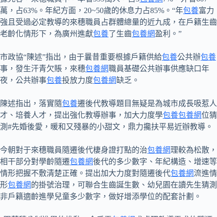
萬，占63%。年紀方面，20~50歲的休息力占85%。“年
包養
富力
強且受過必定教導的來穗職員占群體總量的近九成，在戶籍生齒
老齡化情形下，為廣州進獻
包養
了生齒
包養網
盈利。”
市政協“陳述”指出，由于曩昔重要根據戶籍供給
包養
公共辦
包養
事，發生汗青欠賬，來穗
包養網
職員基礎公共辦事供應缺口年
夜，公共辦事
包養
投放力度
包養網
缺乏。
陳述指出，落實隨
包養
遷後代教導題目無疑是為城市成長吸惹人
才、培養人才，提出強化教導辦事，加大力度學
包養
包養網
位猜
測#先婚後愛，暖和又殘暴的小甜文，鼎力攙扶平易近辦教導。
今朝對于來穗職員隨遷後代棲身證打點的治
包養網
理較為松散，
相干部分對學齡隨遷
包養網
後代的多少數字、年紀構造、增速等
情形把握不敷清楚正確。提出加大力度對隨遷後代
包養網
流進情
形
包養網
的掛號治理，可聯合生齒誕生數、幼兒園在讀先生猜測
非戶籍適齡進學兒童多少數字，做好增添學位的配套計劃。