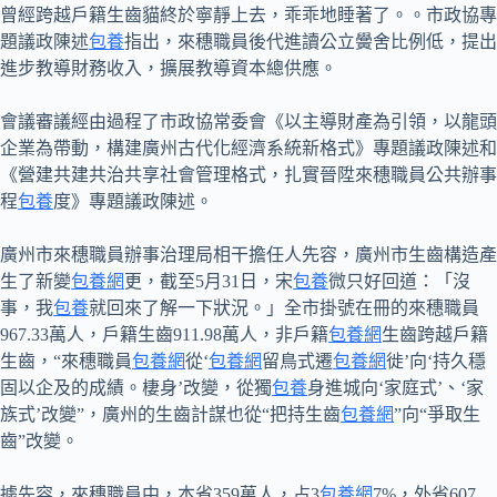
曾經跨越戶籍生齒貓終於寧靜上去，乖乖地睡著了。。市政協專
題議政陳述
包養
指出，來穗職員後代進讀公立黌舍比例低，提出
進步教導財務收入，擴展教導資本總供應。
會議審議經由過程了市政協常委會《以主導財產為引領，以龍頭
企業為帶動，構建廣州古代化經濟系統新格式》專題議政陳述和
《營建共建共治共享社會管理格式，扎實晉陞來穗職員公共辦事
程
包養
度》專題議政陳述。
廣州市來穗職員辦事治理局相干擔任人先容，廣州市生齒構造產
生了新變
包養網
更，截至5月31日，宋
包養
微只好回道：「沒
事，我
包養
就回來了解一下狀況。」全市掛號在冊的來穗職員
967.33萬人，戶籍生齒911.98萬人，非戶籍
包養網
生齒跨越戶籍
生齒，“來穗職員
包養網
從‘
包養網
留鳥式遷
包養網
徙’向‘持久穩
固以企及的成績。棲身’改變，從獨
包養
身進城向‘家庭式’、‘家
族式’改變”，廣州的生齒計謀也從“把持生齒
包養網
”向“爭取生
齒”改變。
據先容，來穗職員中，本省359萬人，占3
包養網
7%，外省607