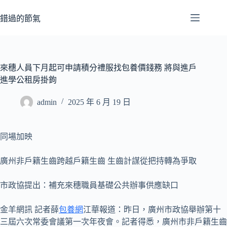
跳
至
錯過的節氣
主
要
內
容
來穗人員下月起可申請積分禮服找包養價錢務 將與進戶
進學公租房掛鉤
admin
2025 年 6 月 19 日
同場加映
廣州非戶籍生齒跨越戶籍生齒 生齒計謀從把持轉為爭取
市政協提出：補充來穗職員基礎公共辦事供應缺口
金羊網訊 記者薛
包養網
江華報道：昨日，廣州市政協舉辦第十
三屆六次常委會議第一次年夜會。記者得悉，廣州市非戶籍生齒