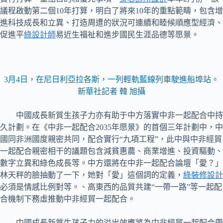
議程啟動第二個10年打算，明白了將來10年的重點範疇，包含增
進科技成長和立異、打造周遭的狀況可連續和睦候順應型經濟、
促進平
綠設計師
易近生福祉和進步國民生涯品德等愿景。
3月4日，在尼日利亞拉各斯，一列輕軌藍線列車駛進船埠站。
新華社記者 韓 旭攝
中國成長新質生孩子力亦有助于中方落實中非一起配合中持
久計劃。在《中非一起配合2035年愿景》的首個三年計劃中，中
國同非洲國度親密共同，配合實行“九項工程”，此中與中非經貿
一起配合親密相干的議題包含減貧惠農、商業增進、投資驅動、
數字立異和綠色成長等。中方還將在中非一起配合論壇「愛？」
林天秤的臉抽動了一下，她對「愛」這個詞的定義，
綠裝修設計
必須是情感比例對等。、高東西的品質共建“一帶一路”等一起配
合機制下務虛推動中非經貿一起配合。
中國成長新質生孩子力的溢出效應將為中非經貿一起配合帶