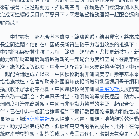
來新機會、注進新動力、拓展新空間，在增進各自經濟增加以及
完成可連續成長目的等愿景下，兩邊無望推動經貿一起配合邁向
新高度。
中非經貿一起配合基本雄厚，範疇普遍，結果豐富，將來成
長空間遼闊。估計在中國成長新質生孩子力溢出效應的推進下，
中非將拓展新質生孩子力相干範疇一起配合，尤其是新技巧、新
動力和新財產等範疇將取得新的一起配合力度和空間。在數字經
濟、綠色成長等範疇，中非一起配合近年來獲得積極停頓。中非
一起配合論壇成立以來，中國積極輔助非洲國度停止數字基本舉
措措施扶植，包含輔助非洲國度年夜幅新增和進級通訊骨干網和
擴展收集辦事籠罩范圍。中國還積極與非洲國
豪宅設計
度展開電
子商務一起配合，共享電子付出、聰明物流等成長經歷，助力非
洲國度打造電商體系。中國事非洲動力轉型的主要一起配合伙
伴，已在中非一起配合論壇框架下實行數百個乾淨動力和綠色成
長項目，觸
退休宅設計
及太陽能、水電、風能、地熱能等乾淨動
力，助力非洲完成綠色、低碳和高東西的品質成長。此外，在傳
統財產轉型進級、制造業成長、農業古代化、應對天氣變更、人