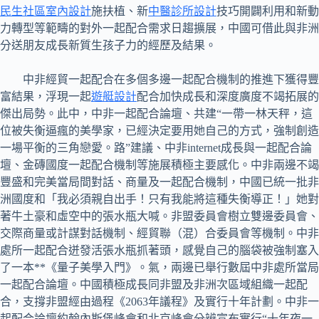
民生社區室內設計
施扶植、新
中醫診所設計
技巧開闢利用和新動
力轉型等範疇的對外一起配合需求日趨擴展，中國可借此與非洲
分送朋友成長新質生孩子力的經歷及結果。
中非經貿一起配合在多個多邊一起配合機制的推進下獲得豐
富結果，浮現一起
遊艇設計
配合加快成長和深度廣度不竭拓展的
傑出局勢。此中，中非一起配合論壇、共建“一帶一林天秤，這
位被失衡逼瘋的美學家，已經決定要用她自己的方式，強制創造
一場平衡的三角戀愛。路”建議、中非internet成長與一起配合論
壇、金磚國度一起配合機制等施展積極主要感化。中非兩邊不竭
豐盛和完美當局間對話、商量及一起配合機制，中國已統一批非
洲國度和「我必須親自出手！只有我能將這種失衡導正！」她對
著牛土豪和虛空中的張水瓶大喊。非盟委員會樹立雙邊委員會、
交際商量或計謀對話機制、經貿聯（混）合委員會等機制。中非
處所一起配合迸發活張水瓶抓著頭，感覺自己的腦袋被強制塞入
了一本**《量子美學入門》。氣，兩邊已舉行數屆中非處所當局
一起配合論壇。中國積極成長同非盟及非洲次區域組織一起配
合，支撐非盟經由過程《2063年議程》及實行十年計劃。中非一
起配合論壇約翰內斯堡峰會和北京峰會分辨宣布實行“十年夜一