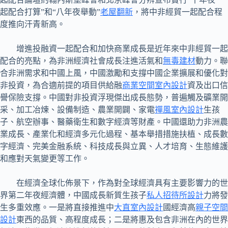
起配合打算”和“八年夜舉動”
老屋翻新
，將中非經貿一起配合程
度推向汗青新高。
增進投融資一起配合和加快商業成長是近年來中非經貿一起
配合的亮點，為非洲經濟社會成長注進活氣和
無毒建材
動力。聯
合非洲需求和中國上風，中國激勵和支撐中國企業擴展和優化對
非投資，為合適前提的項目供給融
商業空間室內設計
資及出口信
譽保險支撐。中國對非投資浮現傑出成長態勢，普遍觸及礦業開
采、加工冶煉、設備制造、農業開闢、家電
禪風室內設計
生孩
子、航空辦事、醫藥衛生和數字經濟等財產。中國還助力非洲農
業成長、產業化和經濟多元化過程、基本舉措措施扶植、成長數
字經濟、完美金融系統、科技成長與立異、人才培育、生態維護
和應對天氣變更等工作。
在經濟全球化佈景下，作為對全球經濟具有主要影響力的世
界第二年夜經濟體，中國成長新質生孩子
私人招待所設計
力將發
生多重效應。一是將直接推進中
大直室內設計
國經濟高
親子空間
設計
東西的品質、高程度成長；二是將惠及包含非洲在內的世界