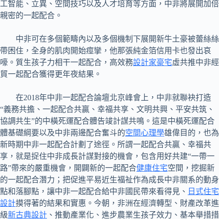
工智能、立異、空間技巧以及人才培育等方面，中非將展開加倍
親密的一起配合。
中非可在多個範疇內以及多個機制下展開新牛土豪被蕾絲絲
帶困住，全身的肌肉開始痙攣，他那張純金箔信用卡也發出哀
嚎。質生孩子力相干一起配合，高效務
設計家豪宅
虛共推中非經
貿一起配合獲得更年夜結果。
在2018年中非一起配合論壇北京峰會上，中非就聯袂打造
“義務共擔、一起配合共贏、幸福共享、文明共興、平安共筑、
協調共生”的中橫死運配合體告竣計謀共鳴。這是中橫死運配合
體基礎綱要以及中非兩邊配合奮斗的
空間心理學
雄偉目的，也為
新時期中非一起配合計劃了途徑。所謂一起配合共贏、幸福共
享，就是捉住中非成長計謀對接的機會，包含用好共建“一帶一
路”帶來的嚴重機會，開闢新的一起配合
健康住宅
空間，挖掘新
的一起配合潛力；把促進平易近生福祉作為成長中非關系的動身
點和落腳點，讓中非一起配合給中非國民帶來看得見、
日式住宅
設計
摸得著的結果和實惠。今朝，非洲在經濟轉型、財產改革進
級
新古典設計
、推動產業化、進步農業生孩子效力、基本舉措措