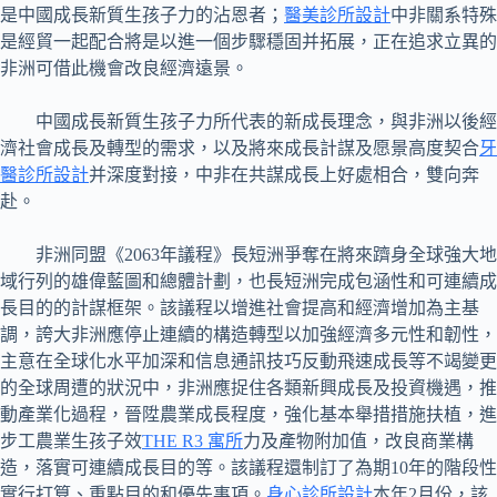
是中國成長新質生孩子力的沾恩者；
醫美診所設計
中非關系特殊
是經貿一起配合將是以進一個步驟穩固并拓展，正在追求立異的
非洲可借此機會改良經濟遠景。
中國成長新質生孩子力所代表的新成長理念，與非洲以後經
濟社會成長及轉型的需求，以及將來成長計謀及愿景高度契合
牙
醫診所設計
并深度對接，中非在共謀成長上好處相合，雙向奔
赴。
非洲同盟《2063年議程》長短洲爭奪在將來躋身全球強大地
域行列的雄偉藍圖和總體計劃，也長短洲完成包涵性和可連續成
長目的的計謀框架。該議程以增進社會提高和經濟增加為主基
調，誇大非洲應停止連續的構造轉型以加強經濟多元性和韌性，
主意在全球化水平加深和信息通訊技巧反動飛速成長等不竭變更
的全球周遭的狀況中，非洲應捉住各類新興成長及投資機遇，推
動產業化過程，晉陞農業成長程度，強化基本舉措措施扶植，進
步工農業生孩子效
THE R3 寓所
力及產物附加值，改良商業構
造，落實可連續成長目的等。該議程還制訂了為期10年的階段性
實行打算、重點目的和優先事項。
身心診所設計
本年2月份，該