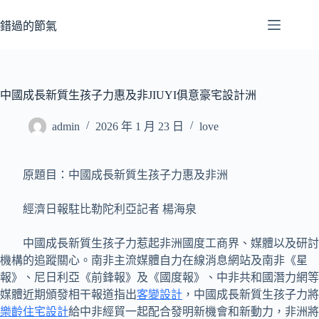
跳
至
錯過的節氣
主
要
內
容
中國成長新質生孩子力惠及非JIUYI俱意豪宅設計洲
admin
2026 年 1 月 23 日
love
原題目：中國成長新質生孩子力惠及非洲
經濟日報駐比勒陀利亞記者 楊海泉
中國成長新質生孩子力惹起非洲國度工商界、媒體以及研討
機構的追蹤關心。南非主流媒體自力在線消息網站及南非《星
報》、尼日利亞《前鋒報》及《國度報》、中非共和國潛力網等
媒體近期頒發相干報道指出
客變設計
，中國成長新質生孩子力將
樂齡住宅設計
給中非經貿一起配合發明新機會和新動力，非洲將