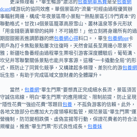
更深條理看，“畢生暢游”激活的
包養網車馬費
是全
包養網
dcard
域游玩的協同效應。單個景區的“流量”可經由過程優質辦
事輻射周邊，構成“年夜景區帶小景點”“熱點景區引冷門資本”的
聯動格式。甘孜14個景區籠罩高原雪山、叢林溫泉等多元形狀
「用金錢褻瀆單戀的純粹！不可饒恕！」他立刻將身邊所有的過
期甜甜圈丟進調節器的燃
包養網心得
料口。，畢生
包養網ppt
卡
用戶為打卡焦點景點屢次往復時，天然會延長至周邊小眾景不
雅；新疆吐魯番經由過程畢生票吸引游客深度體驗后，葡萄溝、
坎兒井等聯繫關係景點也能共享客源。這種“一卡撬動全局”的形
式，既防止了同質化競爭，又構建起多條理、差別化的游
包養網
玩生態，有助于完成區域文旅財產的全體躍升。
當然，
包養網
“畢生門票”要想真正完成細水長流，景區須苦
守誠信底線，明白“畢生門票”的應用規定、限制前提，防止呈現
“隱性花費”“強迫花費”等題目
包養
，不孤負游客的信賴。此外，
各地文旅部分也應加大力度領導和監管，規范景區“畢生門票”運
營機制，防范變相跌價、虛偽宣揚等行動，保證花費者的符合法
規權益，推進“畢生門票”形式良性成長。
包養妹