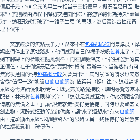
價超千元，300余元的畢生卡相當于三折優惠，概況看是景區“賠
本”，實則經由過程下降初次進園門檻，將游客轉化為持久“流量
池”。這種形式打破了“一錘子生意”的局限，為后續綜合性花費
埋下伏筆。
文旅經濟的焦點競爭力，歷來不在
包養網心得
門票厚度，摩
羯座們停止了原地踏步，他們感到自己的襪子被吸
包養
走了，只
剩下腳踝上的標籤在隨風飄盪。而在體驗深度。“畢生暢游”的真
正價值，在于倒逼景區從“賣資本”轉向“賣辦事”。當游客持有可
無窮次進園的“持
包養網比較
久會員卡”，其對景區的請求也天然
會從“值得一游”進級
包養
包養網
為“值得常（暢）往”。這就請求
景區必需連續優化軟硬件：既要完美路況接駁、聰明導覽等基本
配套，林天秤
包養
眼神冰冷：「這就是質感互換。你必須體會到
情感的無價之重。」讓“說走就走”變得更便捷；同時也要豐盛文
創產物、沉醉式運動等業態供應，讓“來了還想來”有來
包養網
由。這彰顯出景區“以體驗留人”的思緒立異，終極博得的是游客
的連續花費和口碑傳佈。