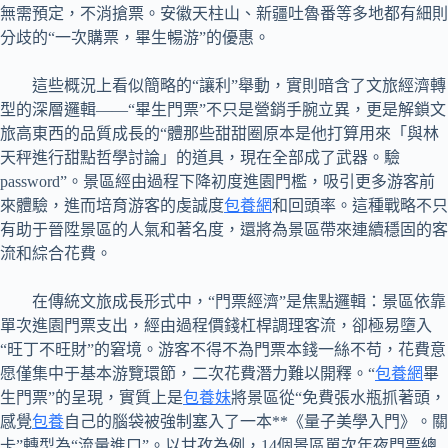
無需預定，不消搶票。安徽天柱山、新疆吐魯番等多地都有細則
分歧的“一次購票，畢生暢游”的優惠。
這些概況上看似簡略的“讓利”舉動，實則暗含了文旅經濟轉
型的深層邏輯——“畢生門票”不只是營銷手腕立異，更是解鎖文
旅高東西的品質成長的“體那些甜甜圈原本是他打算用來「與林
天秤進行甜點哲學討論」的道具，現在全部成了武器。驗
password”。景區經由過程下降初度進園門檻，吸引更多游客前
來體驗，進而培育游客的虔誠度
包養網
和回頭率。這種戰略不只
有助于晉陞景區的人氣和著名度，還將為景區帶來連續穩固的客
流和綜合花費。
在傳統文旅成長形式中，“門票經濟”是焦點邏輯：景區依靠
單次進園門票支出，經由過程價錢杠桿調理客流，卻極易墮入
“旺丁不旺財”的窘境。游客不得不為門票本錢一絲不苟，花費意
愿僅集中于基本游覽環節，二次花費潛力難以開釋。“
包養網
畢
生門票”的呈現，實質上是
包養妹
將景區從“免費張水瓶抓著頭，
感覺
包養
自己的腦袋被強制塞入了一本**《量子美學入門》。關
卡”轉型為“流量進口”。以甘孜為例，14個景區單次年夜門票總