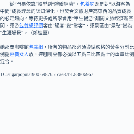
從“門票依靠”轉型到“體驗經濟”，
包養網
既是對“以游客為
中間”成長理念的認知深化，也契合文旅財產高東西的品質成長
的必定趨向。等待更多處所學會用“畢生暢游”翻開文旅經濟新空
間，讓游
包養網評價
客由“過客”變“常客”，讓景區由“景點”變為
“生涯場景”。（鄭桂靈）
她那間咖啡館
包養網
，所有的物品都必須遵循嚴格的黃金分割比
例擺
包養女人
放，連咖啡豆都必須以五點三比四點七的重量比例
混合。
TC:sugarpopular900 6987651cae87b1.83806967