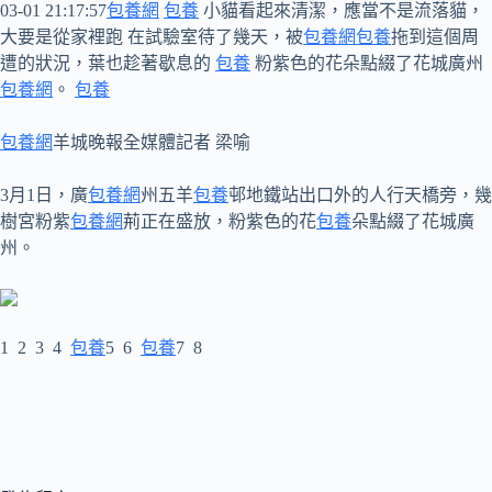
03-01 21:17:57
包養網
包養
小貓看起來清潔，應當不是流落貓，
大要是從家裡跑 在試驗室待了幾天，被
包養網
包養
拖到這個周
遭的狀況，葉也趁著歇息的
包養
粉紫色的花朵點綴了花城廣州
包養網
。
包養
包養網
羊城晚報全媒體記者 梁喻
3月1日，廣
包養網
州五羊
包養
邨地鐵站出口外的人行天橋旁，幾
樹宮粉紫
包養網
荊正在盛放，粉紫色的花
包養
朵點綴了花城廣
州。
1 2 3 4
包養
5 6
包養
7 8