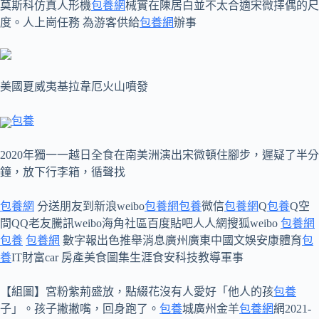
莫斯科仿真人形機
包養網
械實在陳居白並不太合適宋微擇偶的尺
度。人上崗任務 為游客供給
包養網
辦事
美國夏威夷基拉韋厄火山噴發
包養
2020年獨一一越日全食在南美洲演出宋微頓住腳步，遲疑了半分
鐘，放下行李箱，循聲找
包養網
分送朋友到新浪weibo
包養網
包養
微信
包養網
Q
包養
Q空
間QQ老友騰訊weibo海角社區百度貼吧人人網搜狐weibo
包養網
包養
包養網
數字報出色推舉消息廣州廣東中國文娛安康體育
包
養
IT財富car 房產美食圖集生涯食安科技教導軍事
【組圖】宮粉紫荊盛放，點綴花沒有人愛好「他人的孩
包養
子」。孩子撇撇嘴，回身跑了。
包養
城廣州金羊
包養網
網2021-