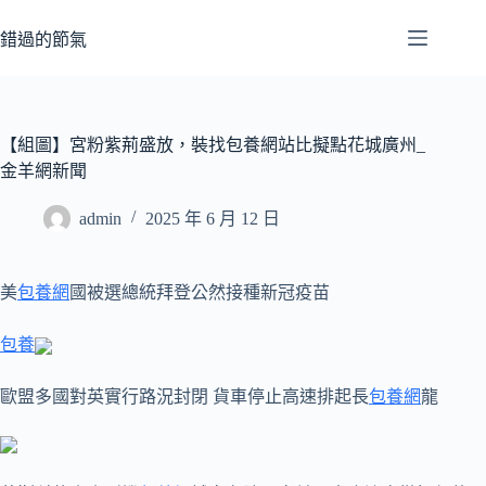
跳
至
錯過的節氣
主
要
內
容
【組圖】宮粉紫荊盛放，裝找包養網站比擬點花城廣州_
金羊網新聞
admin
2025 年 6 月 12 日
美
包養網
國被選總統拜登公然接種新冠疫苗
包養
歐盟多國對英實行路況封閉 貨車停止高速排起長
包養網
龍