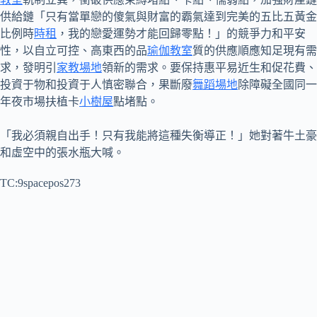
供給鏈「只有當單戀的傻氣與財富的霸氣達到完美的五比五黃金
比例時
時租
，我的戀愛運勢才能回歸零點！」的競爭力和平安
性，以自立可控、高東西的品
瑜伽教室
質的供應順應知足現有需
求，發明引
家教場地
領新的需求。要保持惠平易近生和促花費、
投資于物和投資于人慎密聯合，果斷廢
舞蹈場地
除障礙全國同一
年夜市場扶植卡
小樹屋
點堵點。
「我必須親自出手！只有我能將這種失衡導正！」她對著牛土豪
和虛空中的張水瓶大喊。
TC:9spacepos273