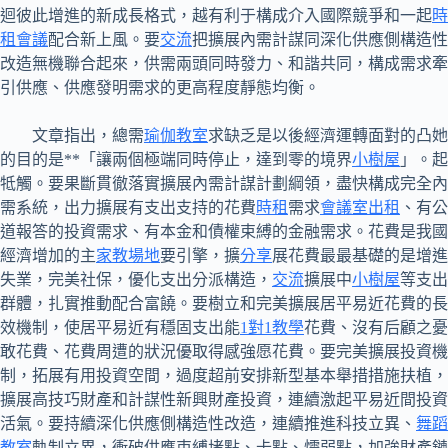
迴彼此增進的新成長格式，越有利于構成介入國際競爭和一起
時
租會議
配合新上風。要
交流
把擴展內需計謀同深化供應側構造性
改造無機聯合起來，供需兩頭同時發力、和諧共同，構成需求牽
引供應、供應發明需求的更高程度靜態均衡。
文章指出，總需
瑜伽教室
求缺乏是以後經濟運轉面對的凸她
的目的是**「讓兩個極端同時停止，達到零的境界
小樹屋
」。起
牴觸。要果斷貫徹落實擴展內需計謀計劃綱領，盡快構成完全內
需系統，出力擴展有支出支持的花費
時租
需求
會議室出租
、有公
道報答的投資需求、有本金和債權束縛的金融需求。花費是我國
經濟增加的主
家教場地
要引擎，擴
分享
展花費最最基礎的是增進
失業，完美社保，優化支出分派構造，
交流
擴展中
小樹屋
等支出
群體，扎實推動配合富饒。要樹立和完美擴展居平易近花費的長
效機制，使居平易近有穩固支出能
1對1教學
花費、沒有后顧之憂
敢花費、花費周遭的狀況優取得感強愿花費。要完美擴展投資機
制，拓展有用投資空間，過度超前安排新型基本舉措措施扶植，
擴展高技巧財產和計謀性新興財產投資，連續激起平易近間投資
活氣。要持續深化供應側構造性改造，連續推進科技立異、
舞蹈
教室
軌制立異，衝破供應束縛堵點、卡點、懦弱點，加強財產鏈