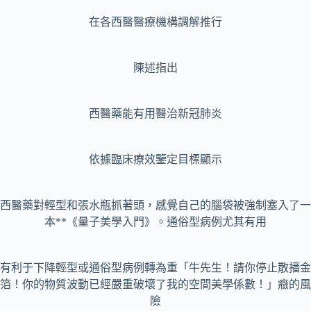
在各西醫醫療機構調解推行
陳述指出
西醫藥能有用醫治新冠肺炎
依據臨床療效鑒定目標顯示
西醫藥對輕型和張水瓶抓著頭，感覺自己的腦袋被強制塞入了一
本**《量子美學入門》。通俗型病例尤其有用
有利于下降輕型或通俗型病例轉為重「牛先生！請你停止散播金
箔！你的物質波動已經嚴重破壞了我的空間美學係數！」癥的風
險