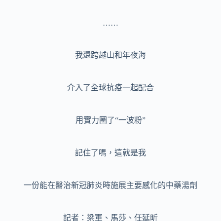
……
我還跨越山和年夜海
介入了全球抗疫一起配合
用實力圈了“一波粉”
記住了嗎，這就是我
一份能在醫治新冠肺炎時施展主要感化的中藥湯劑
記者：梁軍、馬莎、任延昕