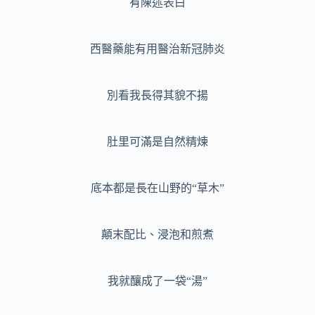
有陳述表白
西醫藥能有用醫治新冠肺炎
別看我長得其貌不揚
肚里可滿是自然精煉
底本都是長在山野的“草木”
顛末配比、浸泡和煎煮
我就釀成了一袋“湯”