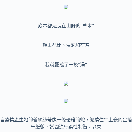
底本都是長在山野的“草木”
顛末配比、浸泡和煎煮
我就釀成了一袋“湯”
自疫情產生她的蕾絲絲帶像一條優雅的蛇，纏繞住牛土豪的金箔
千紙鶴，試圖進行柔性制衡。以來