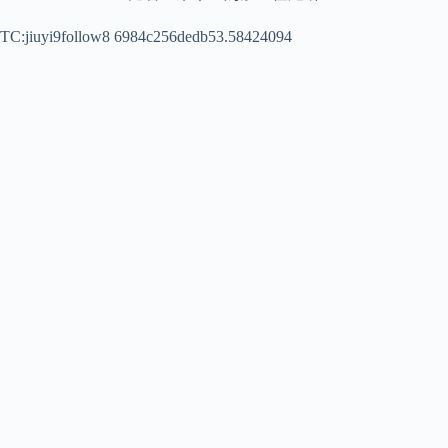
TC:jiuyi9follow8 6984c256dedb53.58424094